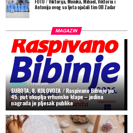
FOTO / Viktorija, Monika, Mihael, Viktoria i
Antonija ovog su ljeta ojačali tim OB Zadar
MAGAZIN
MAGAZIN
13 sati prije
SUBOTA, 8. KOLOVOZA / Raspivano Bibinje po
45. put okuplja vrhunske klape – jedina
nagrada je pljesak publike