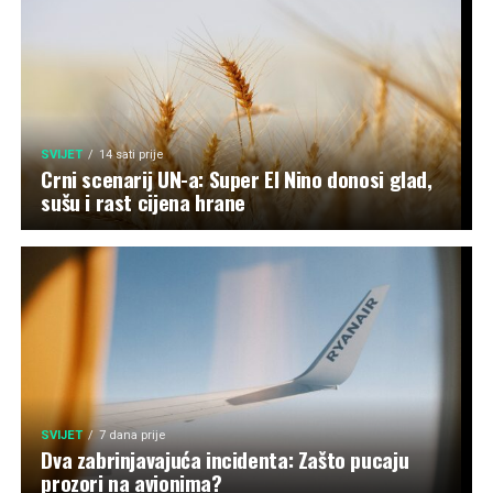
SVIJET
14 sati prije
Crni scenarij UN-a: Super El Nino donosi glad,
sušu i rast cijena hrane
SVIJET
7 dana prije
Dva zabrinjavajuća incidenta: Zašto pucaju
prozori na avionima?