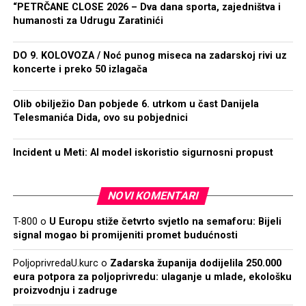
“PETRČANE CLOSE 2026 – Dva dana sporta, zajedništva i
humanosti za Udrugu Zaratinići
DO 9. KOLOVOZA / Noć punog miseca na zadarskoj rivi uz
koncerte i preko 50 izlagača
Olib obilježio Dan pobjede 6. utrkom u čast Danijela
Telesmanića Dida, ovo su pobjednici
Incident u Meti: AI model iskoristio sigurnosni propust
NOVI KOMENTARI
T-800
o
U Europu stiže četvrto svjetlo na semaforu: Bijeli
signal mogao bi promijeniti promet budućnosti
PoljoprivredaU.kurc
o
Zadarska županija dodijelila 250.000
eura potpora za poljoprivredu: ulaganje u mlade, ekološku
proizvodnju i zadruge