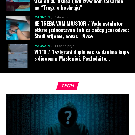
više od 30 tisuća ljudi izvedbom Cesarice
na “Tragu u beskraju”
MAGAZIN
7 dana prije
NE TREBA VAM MAJSTOR / Vodoinstalater
otkrio jednostavan trik za začepljeni odvod:
Štedi vrijeme, novac i živce
MAGAZIN
4 tjedna prije
VIDEO / Razigrani dupin već se danima kupa
s djecom u Maslenici. Pogledajte…
TECH