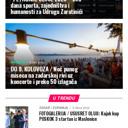
dana sporta, zajedništva i
humanosti za Udrugu Zaratinići
MAGAZIN
6 sati prije
DO 9. KOLOVOZA / Noć punog
miseca na zadarskoj rivi uz
koncerte i preko 50 izlagača
U TRENDU
ZADAR / ŽUPANIJA
3 dana prije
FOTOGALERIJA / USUSRET OLUJI: Kajak kup
POSKOK 3 startao iz Maslenice