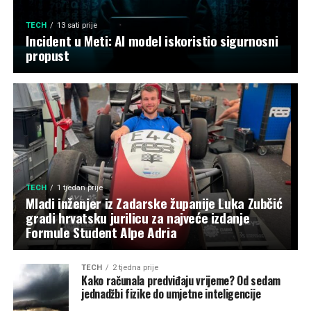
TECH
13 sati prije
Incident u Meti: AI model iskoristio sigurnosni
propust
TECH
1 tjedan prije
Mladi inženjer iz Zadarske županije Luka Zubčić
gradi hrvatsku jurilicu za najveće izdanje
Formule Student Alpe Adria
TECH
2 tjedna prije
Kako računala predviđaju vrijeme? Od sedam
jednadžbi fizike do umjetne inteligencije