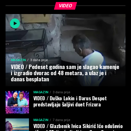
VIDEO
MAGAZIN
3 dana prije
VIDEO / Pedeset godina sam je slagao kamenje
i izgradio dvorac od 48 metara, a ulaz je i
danas besplatan
MAGAZIN
3 dana prije
VIDEO / Duško Lokin i Darus Despot
predstavljaju šaljivi duet Frizura
MAGAZIN
7 dana prije
VIDEO / Glazbenik Ivica Sikirić Ićo oduševio