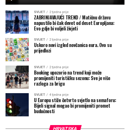
SVIJET
2 tjedna prije
ZABRINJAVAJUĆI TREND / Matičnu državu
napustilo bi čak devet od deset Europljana:
Evo gdje bi voljeli živjeti
SVIJET
2 tjedna prije
Uskoro novi izgled novčanica eura. Ovo su
prijedlozi
SVIJET
2 tjedna prije
Booking upozorio na trend koji može
promijeniti turističku sezonu: Sve je više
razloga za brigu
SVIJET
4 tjedna prije
U Europu stiže četvrto svjetlo na semaforu:
Bijeli signal mogao bi promijeniti promet
budućnosti
HRVATSKA