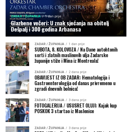
ZADAR / ŽUPANIJA
1 dan prije
Glazbene večeri: U znak sjećanja na obitelj
Dešpalj i 300 godina Arbanasa
ZADAR / ŽUPANIJA
1 dan prije
SUBOTA, 8. KOLOVOZA / Na Dane autohtonih
sorti i zlatnih maslinovih ulja Zadarske
županije stiže i Mina iz Montreala!
ZADAR / ŽUPANIJA
2 dana prije
OBAVIJEST IZ OB ZADAR: Hematologija i
Gastroenterologija od danas privremeno u
zgradi dnevnih bolnica!
ZADAR / ŽUPANIJA
3 dana prije
FOTOGALERIJA / USUSRET OLUJI: Kajak kup
POSKOK 3 startao iz Maslenice
ZADAR / ŽUPANIJA
3 dana prije