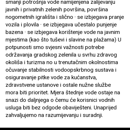
smanji potrošnja vode namijenjena zalijevanju
javnih i privatnih zelenih površina, površina
nogometnih igrališta i slično · se izbjegava pranje
vozila i plovila · se izbjegava učestalo punjenje
bazena · se izbjegava korištenje vode na javnim
mjestima (kao što tuševi i slavine na plažama) U
potpunosti smo svjesni važnosti potrebe
održavanja gradskog zelenila u svrhu zdravog
okoliša i turizma no u trenutačnim okolnostima
očuvanje stabilnosti vodoopskrbnog sustava i
osiguravanje pitke vode za kućanstva,
zdravstvene ustanove i ostale nužne službe
mora biti prioritet. Mjera štednje vode ostaje na
snazi do daljnjega o čemu će korisnici vodnih
usluga biti bez odgode obaviješteni. Unaprijed
zahvaljujemo na razumijevanju i suradnji.