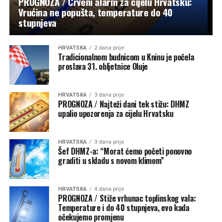
PROGNOZA / Crveni alarm za cijelu Hrvatsku:
Vrućina ne popušta, temperature do 40
stupnjeva
HRVATSKA
2 dana prije
Tradicionalnom budnicom u Kninu je počela
proslava 31. obljetnice Oluje
HRVATSKA
3 dana prije
PROGNOZA / Najteži dani tek stižu: DHMZ
upalio upozorenja za cijelu Hrvatsku
HRVATSKA
3 dana prije
Šef DHMZ-a: “Morat ćemo početi ponovno
graditi u skladu s novom klimom”
HRVATSKA
4 dana prije
PROGNOZA / Stiže vrhunac toplinskog vala:
Temperature i do 40 stupnjeva, evo kada
očekujemo promjenu