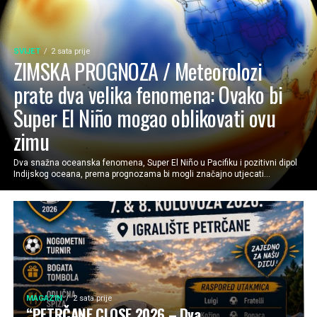
SVIJET
2 sata prije
ZIMSKA PROGNOZA / Meteorolozi
prate dva velika fenomena: Ovako bi
Super El Niño mogao oblikovati ovu
zimu
Dva snažna oceanska fenomena, Super El Niño u Pacifiku i pozitivni dipol
Indijskog oceana, prema prognozama bi mogli značajno utjecati...
MAGAZIN
2 sata prije
“PETRČANE CLOSE 2026 – Dva