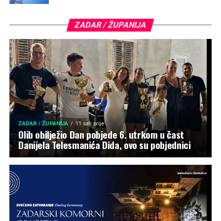
ZADAR / ŽUPANIJA
ZADAR / ŽUPANIJA
11 sati prije
Olib obilježio Dan pobjede 6. utrkom u čast
Danijela Telesmanića Dida, ovo su pobjednici