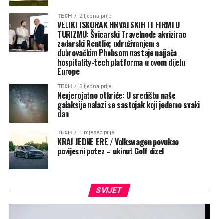
TECH
2 tjedna prije
VELIKI ISKORAK HRVATSKIH IT FIRMI U
TURIZMU: Švicarski Travelnode akvizirao
zadarski Rentlio; udruživanjem s
dubrovačkim Phobsom nastaje najjača
hospitality-tech platforma u ovom dijelu
Europe
TECH
3 tjedna prije
Nevjerojatno otkriće: U središtu naše
galaksije nalazi se sastojak koji jedemo svaki
dan
TECH
1 mjesec prije
KRAJ JEDNE ERE / Volkswagen povukao
povijesni potez – ukinut Golf dizel
SVIJET