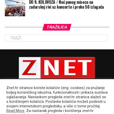
DO 9. KOLOVOZA / Noć punog miseca na
zadarskoj rivi uz koncerte i preko 50 izlagača
TRAŽILICA
Znet.hr stranice koriste kolačiće (eng. cookies) za pružanje
boljeg korisničkog iskustva, funkcionalnosti i prikaza sustava
oglašavanja. Nastavkom pregleda znet.hr stranica slažeš se
s korištenjem kolačića. Postavke kolačića možeš podesiti u
POLITIKA PRIVATNOSTI
UVJETI KORIŠTENJA
IMPRESSUM
svojem internetskom pregledniku, a više o tome pročitaj
CJENIK OGLAŠAVANJA
Read More
. Za nastavak pregleda i korištenja znet.hr