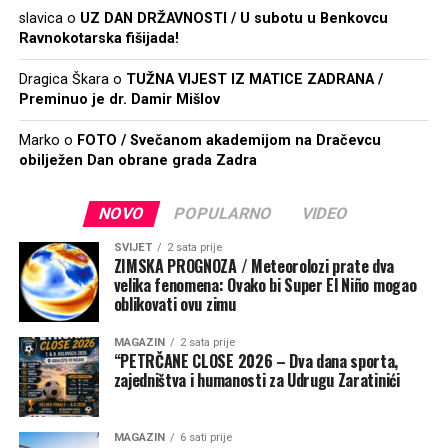
slavica
o
UZ DAN DRŽAVNOSTI / U subotu u Benkovcu
Ravnokotarska fišijada!
Dragica Škara
o
TUŽNA VIJEST IZ MATICE ZADRANA /
Preminuo je dr. Damir Mišlov
Marko
o
FOTO / Svečanom akademijom na Dračevcu
obilježen Dan obrane grada Zadra
NOVO
POPULARNO
VIDEO
SVIJET
2 sata prije
ZIMSKA PROGNOZA / Meteorolozi prate dva
velika fenomena: Ovako bi Super El Niño mogao
oblikovati ovu zimu
MAGAZIN
2 sata prije
“PETRČANE CLOSE 2026 – Dva dana sporta,
zajedništva i humanosti za Udrugu Zaratinići
MAGAZIN
6 sati prije