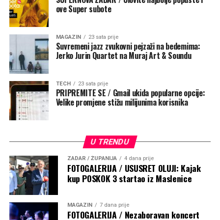
ove Super subote
MAGAZIN
23 sata prije
Suvremeni jazz zvukovni pejzaži na bedemima:
Jerko Jurin Quartet na Muraj Art & Soundu
TECH
23 sata prije
PRIPREMITE SE / Gmail ukida popularne opcije:
Velike promjene stižu milijunima korisnika
U TRENDU
ZADAR / ŽUPANIJA
4 dana prije
FOTOGALERIJA / USUSRET OLUJI: Kajak
kup POSKOK 3 startao iz Maslenice
MAGAZIN
7 dana prije
FOTOGALERIJA / Nezaboravan koncert