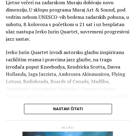
Ljetne večeri na zadarskom Muraju dobivaju novu
dimenziju. U sklopu programa Muraj Art & Sound, pod
vedrim nebom UNESCO-vih bedema zadarskih pobuna, u
subotu, 8. kolovoza s početkom u 21 sat i uz besplatan
ulaz nastupa Jerko Jurin Quartet, suvremeni progresivni
jazz sastav.
Jerko Jurin Quartet izvodi autorsku glazbu inspiriranu
Zadarsku večer koja je na programu treći dan, 21.
različitim erama i pravcima jazz glazbe, na tragu
kolovoza i tradicionalno najposjećenija na festivalu
izvođača poput Kneebodya, Kendricka Scotta, Davea
Monoplay, ispunit će dvije mlade plesne umjetnice,
Hollanda, Jaga Jazzista, Ambrosea Akinmusirea, Flying
dugogodišnje članice Zadarskog plesnog ansambla koje
Lotusa, Radioheada, Boards of Canada, Madliba,
su svoje plesačko, koreografsko i pedagoško iskustvo
Daedalusa i Alessandra Cortinija. U kompozicijama
stekle upravo radom u Ansamblu i na Festivalu. Njihova
kvarteta isprepliću se značajke suvremenog jazza, poput
predstava
Enter II Diary
izvedbeni je diptih sastavljen
improvizacije kroz kompleksne forme i harmonijske
od dvije solo izvedbe, te prvi samostalni projekt Korine
NASTAVI ČITATI
progresije, teksture suvremene elektroničke glazbe,
Oltran i Patricije Gospić koji nastaje iz potrebe za
zvukovni pejzaži ambijentalne glazbe i energija
dubljim razumijevanjem digitalne stvarnosti u kojoj se
rocka. Kvartet je 2024. objavio kritički hvaljeni album
nalazimo.
OGLASI
Deceptive Simplicity za izdavačku kuću Cantus, koji je