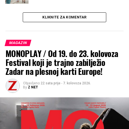
POVEZANE TEME :
FEATURED
JOHN MALKOVICH
LUKA MODRIC
TURIZAM
KLIKNITE ZA KOMENTAR
UP NEXT
ALARMANTNO ISTRAŽIVANJE / Opasna brza moda: Čak
69% naše odjeće sadrži otrovne kemikalije
MAGAZIN
NE PROPUSTITE
MONOPLAY / Od 19. do 23. kolovoza
Horoskop za 3. srpnja 2026.
Festival koji je trajno zabilježio
Zadar na plesnoj karti Europe!
Objavljeno
22 sata prije
-
7. kolovoza 2026.
By
Z NET