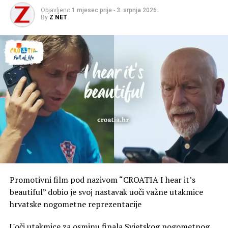
Objavljeno
1 mjesec prije
-
3. srpnja 2026.
By
Z NET
Promotivni film pod nazivom “CROATIA I hear it’s
beautiful” dobio je svoj nastavak uoči važne utakmice
hrvatske nogometne reprezentacije
Uoči utakmice za osminu finala Svjetskog nogometnog