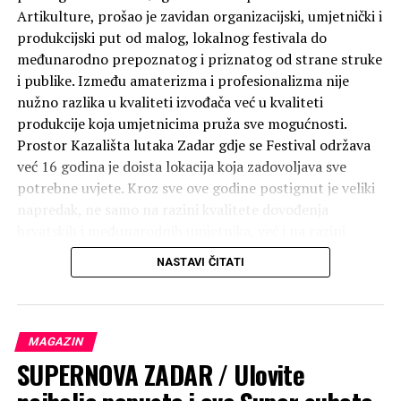
Artikulture, prošao je zavidan organizacijski, umjetnički i
produkcijski put od malog, lokalnog festivala do
međunarodno prepoznatog i priznatog od strane struke
i publike. Između amaterizma i profesionalizma nije
nužno razlika u kvaliteti izvođača već u kvaliteti
produkcije koja umjetnicima pruža sve mogućnosti.
Prostor Kazališta lutaka Zadar gdje se Festival održava
već 16 godina je doista lokacija koja zadovoljava sve
potrebne uvjete. Kroz sve ove godine postignut je veliki
napredak, ne samo na razini kvalitete dovođenja
hrvatskih i međunarodnih umjetnika, već i na razini
razvoja publike koja u Zadru postoji i razvija se preko 50
NASTAVI ČITATI
godina. Organizatori, Zadarski plesni ansambl koji ove
godine obilježava 35 godina postojanja, očekuju kao što
sve ove godine umjetničkog angažmana i potvrđuju,
uspjeh na svim područjima i velikom odazivu gledatelja.
MAGAZIN
SUPERNOVA ZADAR / Ulovite