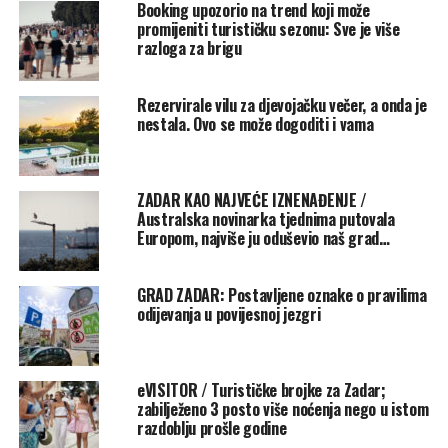
Booking upozorio na trend koji može
HTZ-a.
promijeniti turističku sezonu: Sve je više
razloga za brigu
Kreativni direktor i nastavka promotivnog filma je
Pete
Radovich
, istaknuti televizijski i sportski producent
Rezervirale vilu za djevojačku večer, a onda je
hrvatskih korijena, dodaju iz HTZ-a.
nestala. Ovo se može dogoditi i vama
ZADAR KAO NAJVEĆE IZNENAĐENJE /
Australska novinarka tjednima putovala
Europom, najviše ju oduševio naš grad…
GRAD ZADAR: Postavljene oznake o pravilima
odijevanja u povijesnoj jezgri
eVISITOR / Turističke brojke za Zadar;
zabilježeno 3 posto više noćenja nego u istom
Rate this item:
Submit Rating
razdoblju prošle godine
Rating:
5.00
/5. From 2 votes.