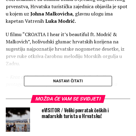
prvenstva, Hrvatska turistička zajednica objavila je spot
u kojem uz
Johna Malkovicha
, glavnu ulogu ima
kapetan Vatrenih
Luka Modrić.
U filmu “CROATIA I hear it’s beautiful ft. Modrić &
Malkovich”, holivudski glumac hrvatskih korijena na
sugestiju najpoznatije hrvatske nogometne desetke, iz
prve ruke otkriva čarobnu melodiju Morskih orgulja u
Zadru.
–
Kroz duhovitu i simpatičnu interakciju dvojice
NASTAVI ČITATI
protagonista, film podsjeća zašto naša zemlja uživa
status jedne od najpoželjnijih turističkih destinacija,
naglašavajući da je bez obzir na godine i godišnje doba,
MOŽDA ĆE VAM SE SVIDJETI
danas, sutra ili bilo kada u životu, uvijek pravo vrijeme za
eVISITOR / Veliki povratak čeških i
posjetiti Hrvatsku. Istovremeno, film simbolično
mađarskih turista u Hrvatsku!
povezuje ljepotu zemlje s elegancijom i virtuoznošću igre
Luke Modrića, čije umijeće na terenu već godinama
oduševljava ljubitelje nogometa diljem svijeta, navode iz