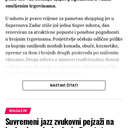
omiljenim trgovinama.
U subotu je pravo vrijeme za pametan shopping jer u
Supernova Zadar stiže još jedna Super subota, dan
rezerviran za atraktivne popuste i posebne pogodnosti
u brojnim trgovinama. Posjetitelje očekuju odlične prilike
za kupnju omiljenih modnih komada, obuće, kozmetike,
opreme za dom i brojnih drugih proizvoda po sniženim
cijenama. Druga subota u mjesecu tradicionalno donosi
najbolje ponude, stoga ne propustite iskoristiti priliku
za velike uštede i uživati u shoppingu.
Naredni dan kroz predstavu
Don’t carry the world
upon your shoulders
hrvatske autrice i izvođačice
Aldo vam ovoga puta priprema fantastičnu pogodnost –
NASTAVI ČITATI
Martine Tomić, istražuje se praksa prevođenja, ovaj se
do 50 % popusta na većinu asortimana kolekcije
put fokusirajući na problem overthinkanja. Birajući
proljeće/ljeto uz dodatnih 20 % za račune iznad 30 €.
formu izvedbenog predavanja otvara se prostor
Dobra prilika čeka vas i u Borboleti koja nudi 30 %
popularno znanstvenom pristupu pojmu i stanju
MAGAZIN
popusta na sav asortiman. Mobia, kao i uvijek, ima
overthinkanja, ali i prostor autorefleksije, prostor za
Suvremeni jazz zvukovni pejzaži na
odličnu ponudu dodataka za mobitele, a ove subote
poetiziranje overthinkanja kroz pokret.
brendirane maskice snižene su do 40 %. Želite li obnoviti