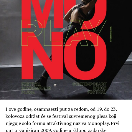
I ove godine, osamnaesti put za redom, od 19. do 23.
kolovoza održat će se festival suvremenog plesa koji
njeguje solo formu atraktivnog naziva Monoplay. Prvi
put organiziran 2009. godine u sklopu zadarske