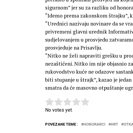
sigurnom” jer su za razliku od honor
“Idemo prema zakonskom štrajku”, ka
“Urednici nazivaju novinare da se vrat
privremeni glavni urednik Informativ
sudjelovanjem u prosvjedu zatvaramo
prosvjeduje na Prisavlju.
“Nitko ne želi napraviti grešku u pro
nezaštićeni. Nitko im nije objasnio z
rukovodstvo kuće ne odazove sastanku
biti stupanje u štrajk”, kazao je jeda
smatra da će masovno otpuštanje ugro
Rate this item:
Submit Rating
No votes yet.
POVEZANE TEME :
HONORARCI
HRT
OTKA