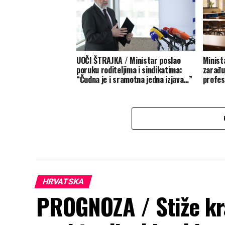
UOČI ŠTRAJKA / Ministar poslao
Minist
poruku roditeljima i sindikatima:
zarađuj
“Čudna je i sramotna jedna izjava…”
profes
HRVATSKA
PROGNOZA / Stiže kr