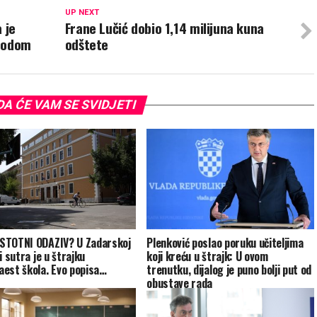
UP NEXT
 je
Frane Lučić dobio 1,14 milijuna kuna
shodom
odštete
A ĆE VAM SE SVIDJETI
TOTNI ODAZIV? U Zadarskoj
Plenković poslao poruku učiteljima
i sutra je u štrajku
koji kreću u štrajk: U ovom
est škola. Evo popisa…
trenutku, dijalog je puno bolji put od
obustave rada