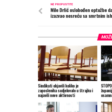
NE PROPUSTITE
Mile Drlić oslobođen optužbe da
izazvao nesreću sa smrtnim i
MOŽD
Sindikati objavili koliko je
STOPOS
zaposlenika sudjelovalo u štrajku i
županij
najavili nove aktivnosti
osamna