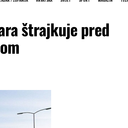
ara štrajkuje pred
tom