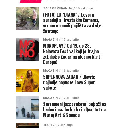
ZADAR / ŽUPANIJA
15 sati prije
(FOTO) LD “DIANA” / Lovci u
suradnji s Hrvatskim šumama,
vodom napunili pojilišta za divlje
životinje
MAGAZIN
15 sati prije
MONOPLAY / Od 19. do 23.
kolovoza Festival koji je trajno
zabilježio Zadar na plesnoj karti
Europe!
MAGAZIN
16 sati prije
SUPERNOVA ZADAR / Ulovite
najbolje popuste i ove Super
subote
MAGAZIN
17 sati prije
Suvremeni jazz zvukovni pejzaži na
bedemima: Jerko Jurin Quartet na
Muraj Art & Soundu
TECH
17 sati prije