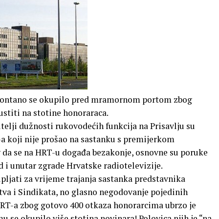
 spontano se okupilo pred mramornom portom zbog
ustiti na stotine honoraraca.
telji dužnosti rukovodećih funkcija na Prisavlju su
-a koji nije prošao na sastanku s premijerkom
g da se na HRT-u događa bezakonje, osnovne su poruke
 i unutar zgrade Hrvatske radiotelevizije.
pljati za vrijeme trajanja sastanka predstavnika
va i Sindikata, no glasno negodovanje pojedinih
T-a zbog gotovo 400 otkaza honorarcima ubrzo je
u se okupilo više stotina novinara! Polovica njih je “na