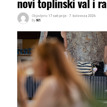
novi toplinski val i 
Objavljeno
17 sati prije
-
7. kolovoza 2026.
By
N1