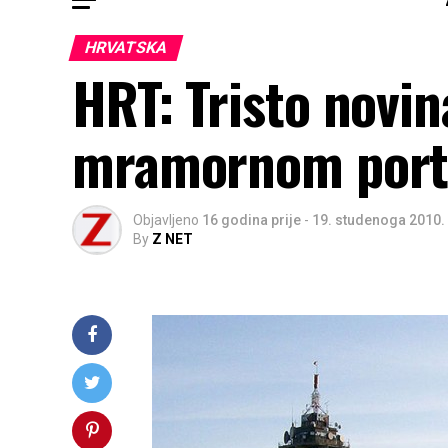
HRVATSKA
HRT: Tristo novin
mramornom por
Objavljeno
16 godina prije
-
19. studenoga 2010.
By
Z NET