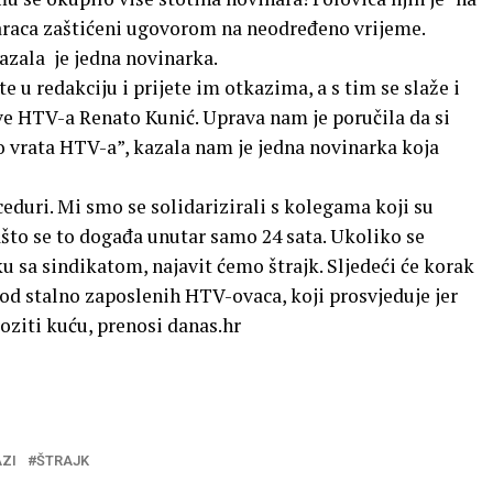
araca zaštićeni ugovorom na neodređeno vrijeme.
zala je jedna novinarka.
e u redakciju i prijete im otkazima, a s tim se slaže i
e HTV-a Renato Kunić. Uprava nam je poručila da si
 vrata HTV-a”, kazala nam je jedna novinarka koja
ceduri. Mi smo se solidarizirali s kolegama koji su
ašto se to događa unutar samo 24 sata. Ukoliko se
 sa sindikatom, najavit ćemo štrajk. Sljedeći će korak
n od stalno zaposlenih HTV-ovaca, koji prosvjeduje jer
ziti kuću, prenosi danas.hr
ZI
ŠTRAJK