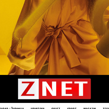
ZADAR / ŽUPANIJA
HRVATSKA
SVIJET
SPORT
MAGAZIN
TEC