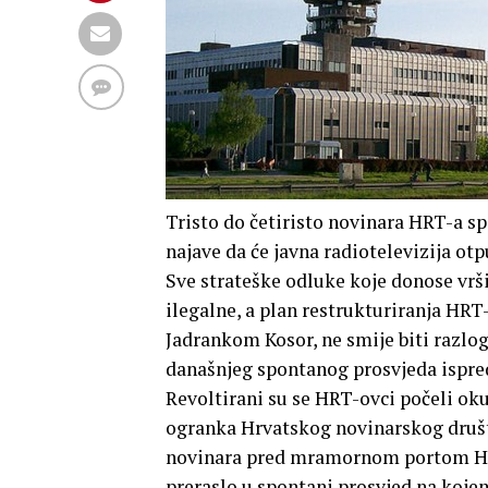
Tristo do četiristo novinara HRT-a
najave da će javna radiotelevizija otp
Sve strateške odluke koje donose vrši
ilegalne, a plan restrukturiranja HRT
Jadrankom Kosor, ne smije biti razlo
današnjeg spontanog prosvjeda ispred
Revoltirani su se HRT-ovci počeli oku
ogranka Hrvatskog novinarskog društ
novinara pred mramornom portom HR
preraslo u spontani prosvjed na kojem