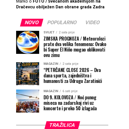
Marko
o
FOTO / Svečanom akademijom na
Dračevcu obilježen Dan obrane grada Zadra
NOVO
POPULARNO
VIDEO
SVIJET
2 sata prije
ZIMSKA PROGNOZA / Meteorolozi
prate dva velika fenomena: Ovako
bi Super El Niño mogao oblikovati
ovu zimu
MAGAZIN
2 sata prije
“PETRČANE CLOSE 2026 – Dva
dana sporta, zajedništva i
humanosti za Udrugu Zaratinići
MAGAZIN
6 sati prije
DO 9. KOLOVOZA / Noć punog
miseca na zadarskoj rivi uz
koncerte i preko 50 izlagača
TRAŽILICA