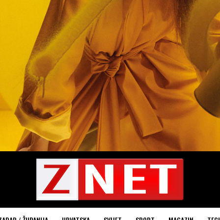
ZADAR / ŽUPANIJA
HRVATSKA
SVIJET
SPORT
MAGAZIN
TEC