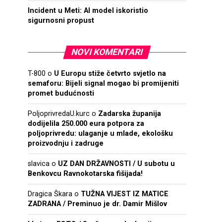
Incident u Meti: AI model iskoristio
sigurnosni propust
NOVI KOMENTARI
T-800
o
U Europu stiže četvrto svjetlo na
semaforu: Bijeli signal mogao bi promijeniti
promet budućnosti
PoljoprivredaU.kurc
o
Zadarska županija
dodijelila 250.000 eura potpora za
poljoprivredu: ulaganje u mlade, ekološku
proizvodnju i zadruge
slavica
o
UZ DAN DRŽAVNOSTI / U subotu u
Benkovcu Ravnokotarska fišijada!
Dragica Škara
o
TUŽNA VIJEST IZ MATICE
ZADRANA / Preminuo je dr. Damir Mišlov