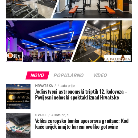
NOVO
POPULARNO
VIDEO
HRVATSKA
4 sata prije
Jedinstveni astronomski triptih 12. kolovoza –
Povijesni nebeski spektakl iznad Hrvatske
SVIJET
4 sata prije
Velika europska banka upozorava građane: Kod
kuće uvijek imajte barem ovoliko gotovine