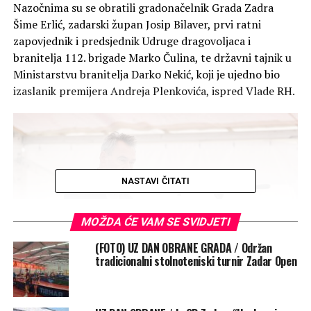
Nazočnima su se obratili gradonačelnik Grada Zadra
Šime Erlić, zadarski župan Josip Bilaver, prvi ratni
zapovjednik i predsjednik Udruge dragovoljaca i
branitelja 112. brigade Marko Čulina, te državni tajnik u
Ministarstvu branitelja Darko Nekić, koji je ujedno bio
izaslanik premijera Andreja Plenkovića, ispred Vlade RH.
NASTAVI ČITATI
MOŽDA ĆE VAM SE SVIDJETI
(FOTO) UZ DAN OBRANE GRADA / Održan
tradicionalni stolnoteniski turnir Zadar Open