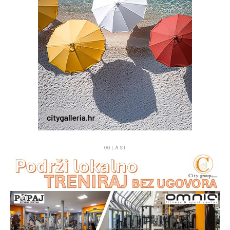
najvažnijih pjesničkih imena. Maslinov vijenac pritom
nije samo književno priznanje pojedincu. On je i
simbolična poveznica laureata s dugom tradicijom
hrvatskoga pjesništva te s idejom Croatie redivive kao
mjesta susreta različitih hrvatskih jezičnih i književnih
izraza.
Ovogodišnja, 36. Croatia rediviva još je jednom pokazala
da ta ideja nije ostala samo na razini kulturnog
koncepta. Ona živi u pjesničkim nastupima, u knjigama i
zbornicima, na Zidovima od poezije, u Maslinovu vijencu,
ali prije svega u susretu pjesnika i publike. Nakon
OGLASI
pjesničkog programa druženje pjesnika, uzvanika i
gostiju nastavljeno je u restoranu
Ružmarin
u Selcima,
gdje je u neformalnom ozračju nastavljen razgovor o
poeziji, jeziku i kulturi.
Z. D.