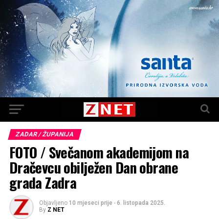
ZADAR / ŽUPANIJA
FOTO / Svečanom akademijom na
Dračevcu obilježen Dan obrane
grada Zadra
Objavljeno
10 mjeseci prije
-
6. listopada 2025.
By
Z NET