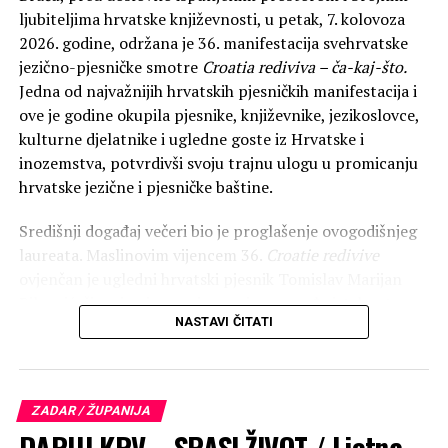
je da su u ratno vrijeme među braniteljima vladali
ljubiteljima hrvatske književnosti, u petak, 7. kolovoza
zajedništvo i mir, a državni tajnik Nekić istaknuo je da
2026. godine, održana je 36. manifestacija svehrvatske
bez obrane Zadra ne bi bilo ni Hrvatske.
jezično-pjesničke smotre
Croatia rediviva – ča-kaj-što.
Jedna od najvažnijih hrvatskih pjesničkih manifestacija i
ove je godine okupila pjesnike, književnike, jezikoslovce,
kulturne djelatnike i ugledne goste iz Hrvatske i
inozemstva, potvrdivši svoju trajnu ulogu u promicanju
hrvatske jezične i pjesničke baštine.
Središnji događaj večeri bio je proglašenje ovogodišnjeg
laureata. Maslinovim vijencem 36.
Croatie redivive
ovjenčan je ugledni hrvatski pjesnik Tomislav Marijan
Bilosnić, čime je njegovo ime upisano među istaknute
NASTAVI ČITATI
hrvatske književnike koji su tijekom proteklih desetljeća
primili ovo prestižno pjesničko priznanje.
Tijekom dana, odana je počast na spomen obilježjima na
Gradskom groblju i mjestima pogibije hrvatskih
ZADAR / ŽUPANIJA
branitelja, a uoči svečane akademije, služena je i sveta
DARUJ KRV – SPASI ŽIVOT / Ljetna
misa u crkvi Uznesenja Blažene Djevice Marije na