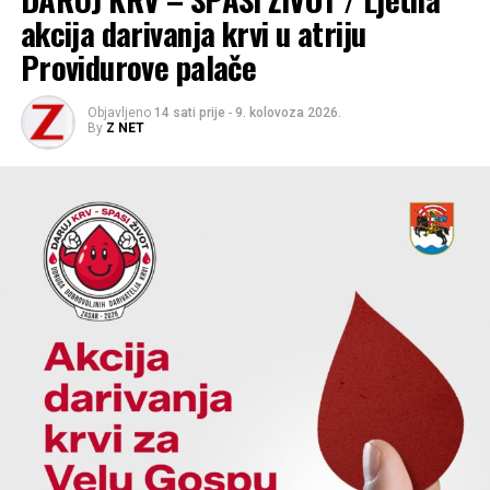
akcija darivanja krvi u atriju
Dračevcu.
Providurove palače
Objavljeno
14 sati prije
-
9. kolovoza 2026.
By
Z NET