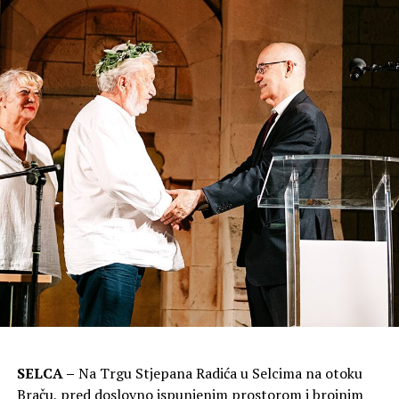
ide nezaustavljivo dalje, diše punim plućima i uživamo
plodove svoje slobode. Ali, moramo znati da suvremeni
Zadar ne bi bio ovakav kakav je danas, da nije bilo žrtve
branitelja. Danas kad nam je dobro, ne smijemo
zaboraviti našoj djeci prenijeti kroz što su prolazili
njihovi preci.
Pokrenuli smo i ideju za osnivanje Muzeja Domovinskog
rata u Zadru, da se ne zaboravi.
Želim da cijeli grad živi za ovaj dan, u program
obilježavanja uključeni su svi, od najmlađih do onih
nešto starijih, hvala svima. Obilježimo ovaj dan punog
srca, pustimo da nam se naš grad razvija u slobodi i
prosperitetu. Hvala braniteljima na tome,
kazao je u
svom govoru gradonačelnik Erlić.
Župan Bilaver rekao je da su ovo dani ispunjeni
SELCA –
Na Trgu Stjepana Radića u Selcima na otoku
beskrajnom tugom, ali i radošću, pukovnik Čulina kazao
Braču, pred doslovno ispunjenim prostorom i brojnim