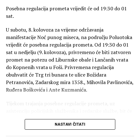
načine dokumentirano i promišljeno 36 godina trajanja
Pozivamo sve građane da nam se pridruže
13. kolovoza
Posebna regulacija prometa vrijedit će od 19:30 do 01
Croatie redivive
, njezina poetika, kulturna uloga i mjesto
u atriju Providurove palače od 14 do 18 sati
.
sat.
u suvremenoj hrvatskoj književnosti.
Daruj krv! Spasi život!
“
U subotu, 8. kolovoza za vrijeme održavanja
Zbornik je biranim riječima predstavila prof. dr. sc. Sanja
manifestacije Noć punog miseca, na području Poluotoka
Knežević sa Sveučilišta u Zadru, posebno istaknuvši
vrijedit će posebna regulacija prometa. Od 19:30 do 01
značenje zlatne formule ča-kaj-što, koja predstavlja
sat u nedjelju (9. kolovoza), privremeno će biti zatvoren
jedno od temeljnih obilježja Croatie redivive. Zlatna
promet na potezu od Liburnske obale i Lančanih vrata
formula ča-kaj-što, naime, u međuvremenu je nadrasla
do Kopnenih vrata u Foši. Privremena regulacija
okvire same pjesničke manifestacije. Rješenjem
obuhvatit će Trg tri bunara te ulice Božidara
Ministarstva kulture Republike Hrvatske proglašena je
Petranovića, Zadarskog mira 1358., Mihovila Pavlinovića,
zaštićenim nacionalnim nematerijalnim kulturnim
Ruđera Boškovića i Ante Kuzmanića.
dobrom, a njezino je značenje prepoznato i u Zakonu o
hrvatskom jeziku, koji je donio Hrvatski sabor.
Tijekom trajanja posebne regulacije prometa, uz
asistenciju policijskih službenika i redarske službe, bit će
Upravo se kroz formulu ča-kaj-što u Croatii redivivi
omogućen prolazak vozila žurnih službi, vozila
susreću i prožimaju različiti hrvatski jezični i pjesnički
NASTAVI ČITATI
komunalnih službi te vozila stanara navedenog područja.
izrazi, stvarajući svojevrsni književni prostor zajedništva
hrvatske jezične baštine.
Učinak ovakve prometne regulacije analizira se u okviru