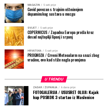
MAGAZIN
5 sati prije
Covid povezan s trajnim oštećenjem
dopaminskog sustava u mozgu
SVIJET
5 sati prije
COPERNICUS / Zapadna Europa prošla kroz
dosad najtopliji lipanj i srpanj
HRVATSKA
5 sati prije
PROGNOZA / Crveni Meteoalarm na snazi zbog
vrućine, evo kad stiže nagla promjena
U TRENDU
ZADAR / ŽUPANIJA
6 dana prije
FOTOGALERIJA / USUSRET OLUJI: Kajak
kup POSKOK 3 startao iz Maslenice