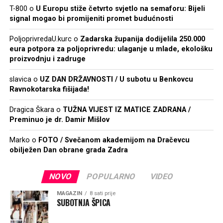
T-800
o
U Europu stiže četvrto svjetlo na semaforu: Bijeli
signal mogao bi promijeniti promet budućnosti
PoljoprivredaU.kurc
o
Zadarska županija dodijelila 250.000
eura potpora za poljoprivredu: ulaganje u mlade, ekološku
proizvodnju i zadruge
slavica
o
UZ DAN DRŽAVNOSTI / U subotu u Benkovcu
Ravnokotarska fišijada!
Dragica Škara
o
TUŽNA VIJEST IZ MATICE ZADRANA /
Preminuo je dr. Damir Mišlov
Marko
o
FOTO / Svečanom akademijom na Dračevcu
obilježen Dan obrane grada Zadra
NOVO
POPULARNO
VIDEO
MAGAZIN
8 sati prije
SUBOTNJA ŠPICA