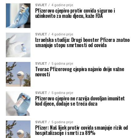
SVIJET
4 godine prije
Pfizerovo cjepivo protiv covida sigurno i
učinkovito za malu djecu, kaže FDA
SVIJET
4 godine prije
Izraelska studija: Drugi booster Pfizera znatno
smanjuje stopu smrtnosti od covida
SVIJET
5 godina prije
Tvorac Pfizerovog cjepiva najavio dvije važne
novosti
SVIJET
5 godina prije
Pfizerovo cjepivo ne razvija dovoljan imunitet
kod djece, dodaje se treća doza
SVIJET
5 godina prije
Pfizer: Naš lijek protiv covida smanjuje rizik od
hospitalizacije i smrti za 89%