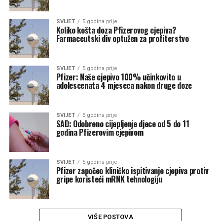
SVIJET
5 godina prije
Koliko košta doza Pfizerovog cjepiva?
Farmaceutski div optužen za profiterstvo
SVIJET
5 godina prije
Pfizer: Naše cjepivo 100% učinkovito u
adolescenata 4 mjeseca nakon druge doze
SVIJET
5 godina prije
SAD: Odobreno cijepljenje djece od 5 do 11
godina Pfizerovim cjepivom
SVIJET
5 godina prije
Pfizer započeo kliničko ispitivanje cjepiva protiv
gripe koristeći mRNK tehnologiju
VIŠE POSTOVA