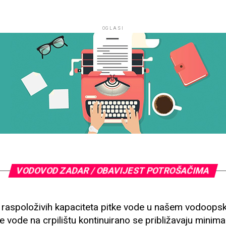
OGLASI
VODOVOD ZADAR / OBAVIJEST POTROŠAČIMA
 raspoloživih kapaciteta pitke vode u našem vodoopsk
e vode na crpilištu kontinuirano se približavaju mini