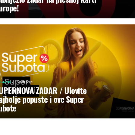
urope!
GAZIN
15 sati prije
UPERNOVA ZADAR / Ulovite
ajbolje popuste i ove Super
ubote