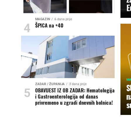
E
MAGAZIN
6 dana prije
ŠPICA na +40
MA
S
ZADAR / ŽUPANIJA
3 dana prije
OBAVIJEST IZ OB ZADAR: Hematologija
n
i Gastroenterologija od danas
privremeno u zgradi dnevnih bolnica!
s