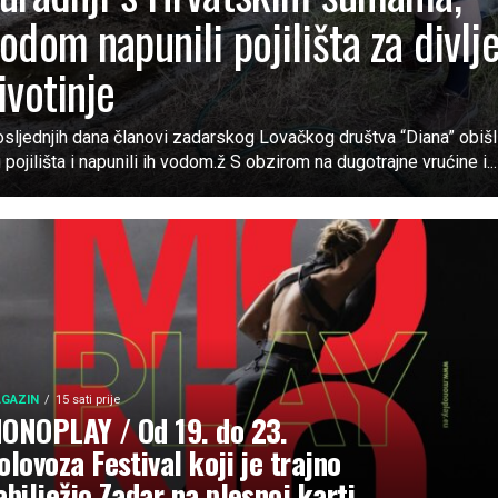
odom napunili pojilišta za divlj
ivotinje
sljednjih dana članovi zadarskog Lovačkog društva “Diana” obišl
 pojilišta i napunili ih vodom.ž S obzirom na dugotrajne vrućine i...
GAZIN
15 sati prije
ONOPLAY / Od 19. do 23.
olovoza Festival koji je trajno
abilježio Zadar na plesnoj karti