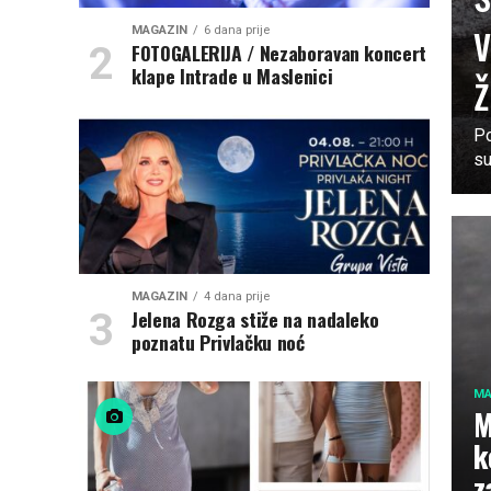
v
MAGAZIN
6 dana prije
FOTOGALERIJA / Nezaboravan koncert
ž
klape Intrade u Maslenici
Po
su
MAGAZIN
4 dana prije
Jelena Rozga stiže na nadaleko
poznatu Privlačku noć
MA
M
k
z