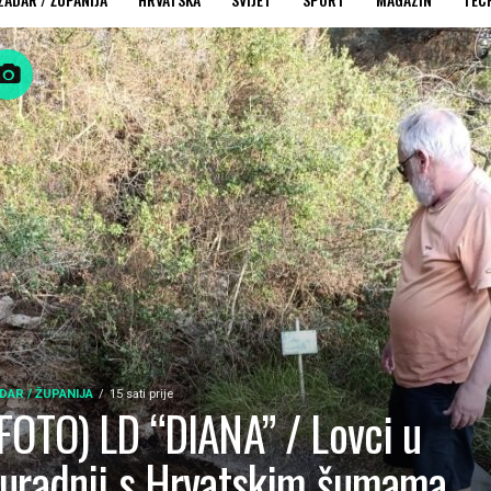
DAR / ŽUPANIJA
15 sati prije
FOTO) LD “DIANA” / Lovci u
uradnji s Hrvatskim šumama,