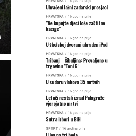
HRVATSKA
16 godina prije
e
Uhvaćeni lažni zadarski prosjaci
HRVATSKA
16 godina prije
"Ne kupujte djeci loše zaštitne
kacige"
i
HRVATSKA
16 godina prije
U školskoj dvorani ukraden iPad
HRVATSKA
16 godina prije
Tribanj – Šibuljina: Provaljeno u
trgovinu "Toni 6"
HRVATSKA
16 godina prije
U sudaru vlakova 35 mrtvih
HRVATSKA
16 godina prije
Letači nestali iznad Palagruže
vjerojatno mrtvi
HRVATSKA
16 godina prije
Sutra izbori u BiH
SPORT
16 godina prije
U lov na tri boda