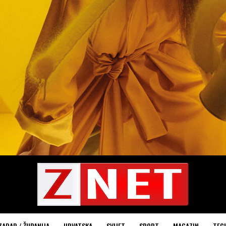
ZADAR / ŽUPANIJA
HRVATSKA
SVIJET
SPORT
MAGAZIN
TEC