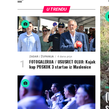
U TRENDU
ZADAR / ŽUPANIJA
4 dana prije
FOTOGALERIJA / USUSRET OLUJI: Kajak
kup POSKOK 3 startao iz Maslenice
ZA
(
s