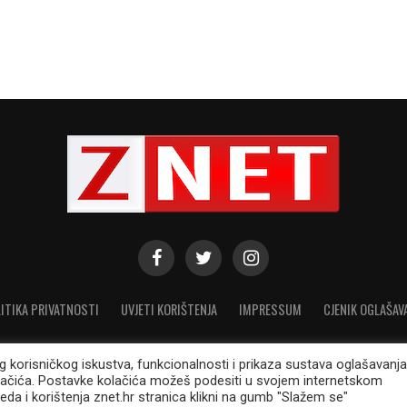
ITIKA PRIVATNOSTI
UVJETI KORIŠTENJA
IMPRESSUM
CJENIK OGLAŠAV
eg korisničkog iskustva, funkcionalnosti i prikaza sustava oglašavanja
lačića. Postavke kolačića možeš podesiti u svojem internetskom
© 2021. Modicus d.o.o. Sva prava pridržana. ISSN: 1848-1000
eda i korištenja znet.hr stranica klikni na gumb "Slažem se"