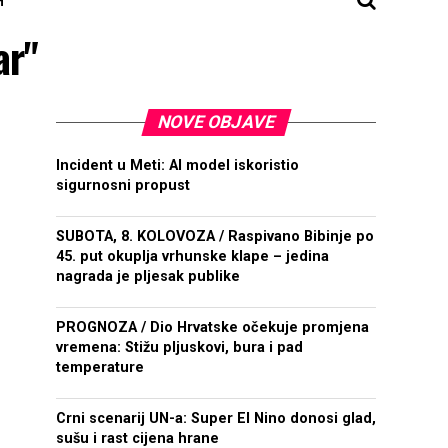
ar"
NOVE OBJAVE
Incident u Meti: AI model iskoristio
sigurnosni propust
SUBOTA, 8. KOLOVOZA / Raspivano Bibinje po
45. put okuplja vrhunske klape – jedina
nagrada je pljesak publike
PROGNOZA / Dio Hrvatske očekuje promjena
vremena: Stižu pljuskovi, bura i pad
temperature
Crni scenarij UN-a: Super El Nino donosi glad,
sušu i rast cijena hrane