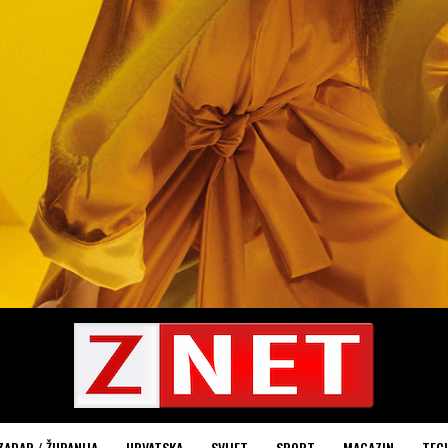
ZADAR / ŽUPANIJA
HRVATSKA
SVIJET
SPORT
MAGAZIN
TEC