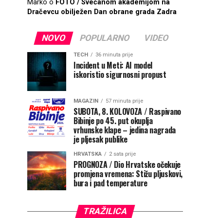
Marko
o
FOTO / Svečanom akademijom na
Dračevcu obilježen Dan obrane grada Zadra
NOVO
POPULARNO
VIDEO
TECH
36 minuta prije
Incident u Meti: AI model
iskoristio sigurnosni propust
MAGAZIN
57 minuta prije
SUBOTA, 8. KOLOVOZA / Raspivano
Bibinje po 45. put okuplja
vrhunske klape – jedina nagrada
je pljesak publike
HRVATSKA
2 sata prije
PROGNOZA / Dio Hrvatske očekuje
promjena vremena: Stižu pljuskovi,
bura i pad temperature
TRAŽILICA