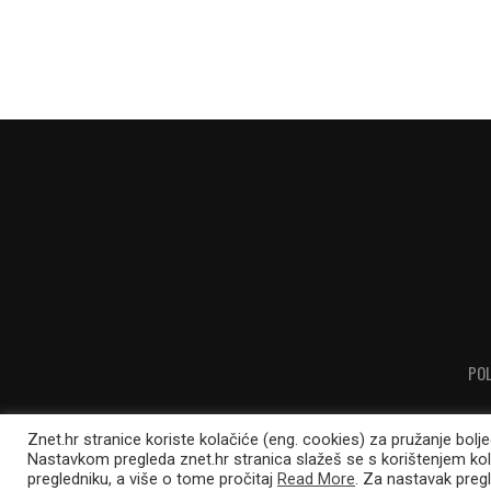
POL
Znet.hr stranice koriste kolačiće (eng. cookies) za pružanje bolj
Nastavkom pregleda znet.hr stranica slažeš se s korištenjem ko
pregledniku, a više o tome pročitaj
Read More
. Za nastavak pregl