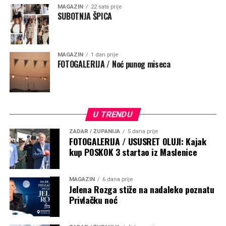
kratko zamole da ih čuva na putu života
.
„Ta molitva
MAGAZIN
22 sata prije
SUBOTNJA ŠPICA
podsjeća da životno putovanje ne započinjemo sami i da
nijedan povratak nije samo plod naše vještine, nego i
Božje providnosti. Neka taj kip bude svjetionik vjere i
nade, znak da nad nama bdije Majka koja nas upućuje
MAGAZIN
1 dan prije
FOTOGALERIJA / Noć punog miseca
prema sigurnoj luci – Kristu Spasitelju“, poručio je
nadbiskup.
U TRENDU
ZADAR / ŽUPANIJA
5 dana prije
FOTOGALERIJA / USUSRET OLUJI: Kajak
kup POSKOK 3 startao iz Maslenice
MAGAZIN
6 dana prije
Jelena Rozga stiže na nadaleko poznatu
Privlačku noć