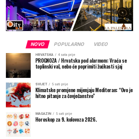
prema ribarima i obiteljima koje putuju između otoka i
prema putnicima tim morskim putem. To je pogled naše
nebeske Majke koja nas voli, bdije nad nama, hrabri, tješi
i zagovara svoju djecu pred Bogom“, rekao je mons.
Zgrablić.
NOVO
POPULARNO
VIDEO
HRVATSKA
4 sata prije
PROGNOZA / Hrvatska pod alarmom: Vraća se
toplinski val, nebo će poprimiti žućkasti sjaj
SVIJET
5 sati prije
Klimatske promjene mijenjaju Mediteran: “Ovo je
hitno pitanje za čovječanstvo”
MAGAZIN
5 sati prije
Horoskop za 9. kolovoza 2026.
Potaknuo je pomorce i putnike da podignu pogled
prema Majci kada tuda prolaze, prekriže se i barem