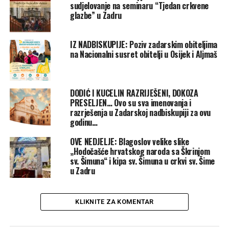
Odgovarajući na poticaj hrvatskih biskupa da se na
sudjelovanje na seminaru “Tjedan crkvene
glazbe” u Zadru
različite načine obilježi ta visoka obljetnica, župnik
Baričević želio je ostaviti trajni spomen – znak u sjećanje
na visoku jubilejsku obljetnicu hrvatskog naroda koju je
IZ NADBISKUPIJE: Poziv zadarskim obiteljima
nazvao „Velegodom“.
na Nacionalni susret obitelji u Osijek i Aljmaš
Na ploču je uklesan natpis: „
Rod bo smo, koj’ si mrtve
štuje, na prošlosti budućnost si snuje
(P. Preradović). U
DODIĆ I KUCELIN RAZRIJEŠENI, DOKOZA
spomen na 1100. velegod Hrvatskog kraljevstva,
PRESELJEN… Ovo su sva imenovanja i
godina Gospodnjih 925. – 2025. Župljani sa župnikom
razrješenja u Zadarskoj nadbiskupiji za ovu
godinu…
Pridrage“.
OVE NEDJELJE: Blagoslov velike slike
Don Tomislav je predstavio značenje postavljanja te
„Hodočašće hrvatskog naroda sa Škrinjom
ploče župljanima na misnom slavlju na blagdan
sv. Šimuna“ i kipa sv. Šimuna u crkvi sv. Šime
u Zadru
apostolskih prvaka sv. Petra i Pavla, u nedjelju, 29. lipnja.
Baričević je podsjetio kako je 1000. obljetnica Hrvatskog
KLIKNITE ZA KOMENTAR
kraljevstva 1925. godine, prema zapisima kronika, „bila
svečano i organizirano proslavljana u nepogodnim