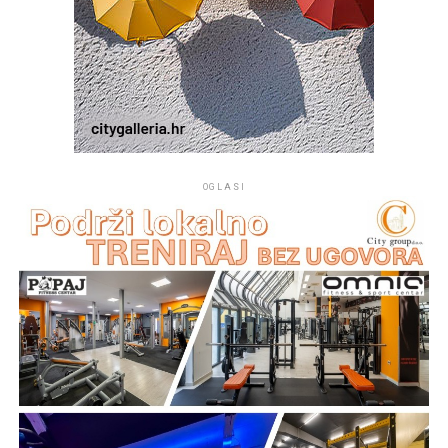
OGLASI
Na mjestu crkvice Gospe od Sniga pomorci su 1514.
godine pronašli sliku Gospe od Sniga te je u njenu čast i
spomen podignuta crkva koja je od tada mjesto vjere,
pouzdanja i izraz ljubavi prema nebeskoj Majci.
„Taj kip je znak vjere, podsjetnik da je Gospa trajno
prisutna među svojim narodom i da majčinskom brigom
prati sve koji tuda prolaze. Gospin pogled je okrenut
prema moru, prema brodicama koje plove tom uvalom,