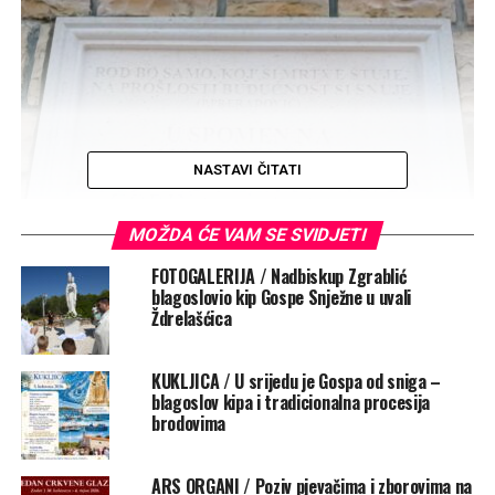
NASTAVI ČITATI
MOŽDA ĆE VAM SE SVIDJETI
FOTOGALERIJA / Nadbiskup Zgrablić
blagoslovio kip Gospe Snježne u uvali
Ždrelašćica
KUKLJICA / U srijedu je Gospa od sniga –
blagoslov kipa i tradicionalna procesija
brodovima
ARS ORGANI / Poziv pjevačima i zborovima na