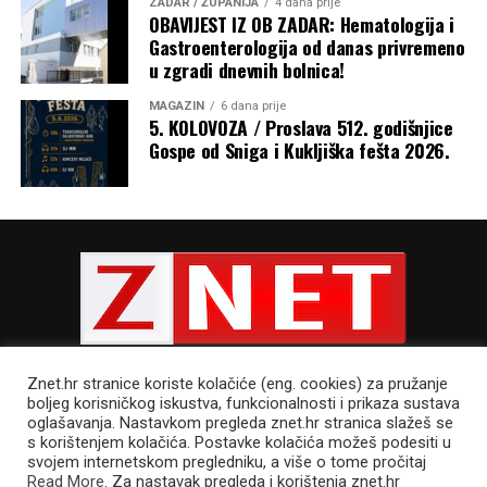
ZADAR / ŽUPANIJA
4 dana prije
OBAVIJEST IZ OB ZADAR: Hematologija i
Gastroenterologija od danas privremeno
u zgradi dnevnih bolnica!
Razmatrajući navješteno Evanđelje u kojem je na riječi
žene: „Blažena utroba koja te nosila i prsi koje si sisao!“,
MAGAZIN
6 dana prije
Isus odgovorio: „Još blaženiji oni koji slušaju riječ Božju i
5. KOLOVOZA / Proslava 512. godišnjice
Gospe od Sniga i Kukljiška fešta 2026.
čuvaju je!“, nadbiskup je rekao da to otkriva pravu
veličinu Marije. „Marija nije blažena samo jer je rodila
Isusa, nego ponajprije zato što je slušala Božju riječ,
povjerovala joj, prihvatila je i ostala joj vjerna tijekom
cijelog života. Prije nego što je rodila Isusa po tijelu,
začela ga je poslušnošću Božjoj riječi.
Znet.hr stranice koriste kolačiće (eng. cookies) za pružanje
boljeg korisničkog iskustva, funkcionalnosti i prikaza sustava
oglašavanja. Nastavkom pregleda znet.hr stranica slažeš se
s korištenjem kolačića. Postavke kolačića možeš podesiti u
POLITIKA PRIVATNOSTI
UVJETI KORIŠTENJA
IMPRESSUM
svojem internetskom pregledniku, a više o tome pročitaj
CJENIK OGLAŠAVANJA
Read More
. Za nastavak pregleda i korištenja znet.hr