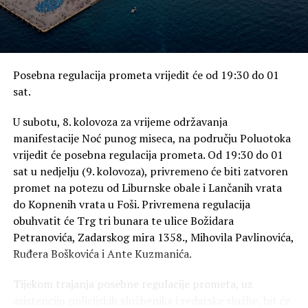
U tom kontekstu, „koliko bi tek u našem vremenu“, 1100.
obljetnica Hrvatskog kraljevstva trebala biti obilježena
„još više i bolje, kada je hrvatski narod u Domovinskom
Posebna regulacija prometa vrijedit će od 19:30 do 01
ratu i časnoj obrani ponovno uzeo povijest u svoje ruke,
sat.
zemlju sa zatečenim granicama, duhovnost, kulturu,
političku upravu i ostalo.
U subotu, 8. kolovoza za vrijeme održavanja
manifestacije Noć punog miseca, na području Poluotoka
Sa svojom kulturnom i vjerskom baštinom kao ključem
vrijedit će posebna regulacija prometa. Od 19:30 do 01
naše osobnosti, s pravom se dičimo zbog njenih visokih
sat u nedjelju (9. kolovoza), privremeno će biti zatvoren
dometa u europskim razmjerima i činjenice da smo svoju
promet na potezu od Liburnske obale i Lančanih vrata
kulturu stvarali uglavnom pod najezdama kopita i
do Kopnenih vrata u Foši. Privremena regulacija
okupacijama svih svjetskih silnika“, podsjetio je don
obuhvatit će Trg tri bunara te ulice Božidara
Tomislav, navodeći strane uprave koje su pokušale
Petranovića, Zadarskog mira 1358., Mihovila Pavlinovića,
ovladati hrvatskim teritorijem.
Ruđera Boškovića i Ante Kuzmanića.
Bili su to „bizantinsko gospodstvo, nasrtaji mađarske
Tijekom trajanja posebne regulacije prometa, uz
halapljivosti, otrovna krv tuđih vladara, nasrtaji Zapada
asistenciju policijskih službenika i redarske službe, bit će
preko mora i Alpa, nasrtaji s Istoka, Mongoli, Osmanlije,