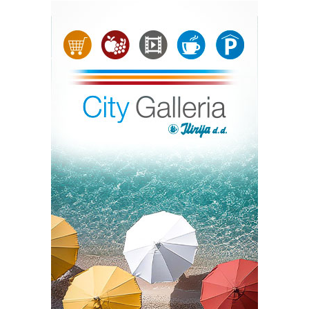
Kip Marije s Isusom, oboje s krunama na glavi, izrađen je
od plemenitog bračkog kamena i visok je tri metra, a s
postoljem četiri metra te je među najvećim Gospinim
kipovima u Hrvatskoj. Klesar Vlado Knežević radio ga je
osamnaest mjeseci u klesarskoj radnji ‘Markvinia’ u
Biogradu na Moru. Kip se nalazi uz jedan od
najprometnijih pomorskih kanala između otoka Ugljana i
Pašmana kojim tijekom sezone dnevno prođe više od
dvije tisuće plovila. Želja župljana je da kip posjetiteljima
i prolaznicima koji plove tim kanalom bude
svjedočanstvo vjere, da se na tom mjestu časti Marija. Taj
projekt župe Kukljica pomogli su Općina Kukljica te
drugi dobročinitelji i donatori.