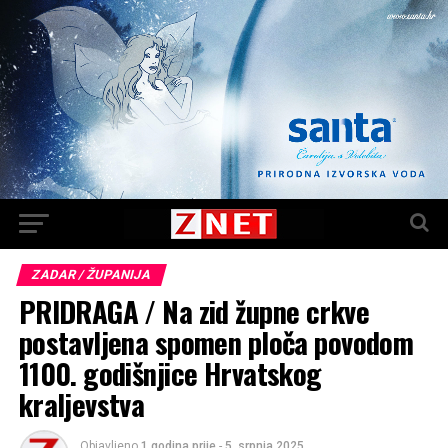
ZADAR / ŽUPANIJA
PRIDRAGA / Na zid župne crkve
postavljena spomen ploča povodom
1100. godišnjice Hrvatskog
kraljevstva
Objavljeno
1 godina prije
-
5. srpnja 2025.