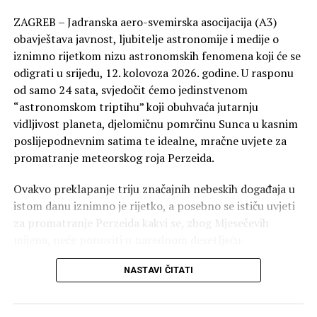
ZAGREB – Jadranska aero-svemirska asocijacija (A3)
obavještava javnost, ljubitelje astronomije i medije o
iznimno rijetkom nizu astronomskih fenomena koji će se
odigrati u srijedu, 12. kolovoza 2026. godine. U rasponu
od samo 24 sata, svjedočit ćemo jedinstvenom
“astronomskom triptihu” koji obuhvaća jutarnju
vidljivost planeta, djelomičnu pomrčinu Sunca u kasnim
poslijepodnevnim satima te idealne, mračne uvjete za
promatranje meteorskog roja Perzeida.
Ovakvo preklapanje triju značajnih nebeskih događaja u
istom danu iznimno je rijetko, a posebno se ističu uvjeti
za promatranje Perzeida kakvi se, zbog Mjesečevih
mijena, neće ponoviti u narednom desetljeću.
U nastavku donosimo detaljan pregled, stručne upute za
NASTAVI ČITATI
promatranje i precizne satnice:
1. Jutarnja planetarna parada (pred zoru)