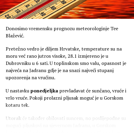
djelomično zaklanjanje Sunčevog diska Mjesecom nisko
na zapadnom obzoru. Ovaj položaj stvara rijedak astro-
fotografski efekt “zalazeće pomrčine” unutar
takozvanog zlatnog sata.
Donosimo vremensku prognozu meteorologinje Tee
Podaci za Zagreb i središnju Hrvatsku:
Blažević.
• Početak djelomične pomrčine (prvi kontakt): 19:25
sati
Pretežno vedro je diljem Hrvatske, temperature su na
• Vrhunac (maksimum) pomrčine: 20:06 sati
moru već rano jutros visoke, 28.1 izmjereno je u
• Zalazak Sunca (s još uvijek pomračenim diskom):
Dubrovniku u 6 sati. U toplinskom smo valu, opasnost je
20:09 sati
najveća na Jadranu gdje je na snazi najveći stupanj
(napomena: sam kraj pomrčine neće biti vidljiv jer se
upozorenja na vrućinu.
događa nakon što Sunce zađe ispod horizonta.)
U nastavku
ponedjeljka
prevladavat će sunčano, vruće i
VAŽNO UPOZORENJE ZA JAVNOST:
vrlo vruće. Pokoji prolazni pljusak moguć je u Gorskom
Jadranska aero-svemirska asocijacija (A3) strogo
kotaru tek.
upozorava da se Sunce nikada ne smije promatrati golim
Utorak
će također obilovati suncem, no poslijepodne su
okom, kroz sunčane naočale, začađeno staklo ili
mogući pljuskovi na sjevernom Jadranu, u Gorskom
necertificiranu optičku opremu, čak i kada je nisko na
kotaru i na krajnjem zapadu uz granicu sa Slovenijom.
horizontu te se zbog debljeg sloja atmosfere čini manje