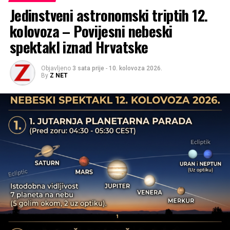
Jedinstveni astronomski triptih 12.
kolovoza – Povijesni nebeski
spektakl iznad Hrvatske
Objavljeno
3 sata prije
-
10. kolovoza 2026.
By
Z NET