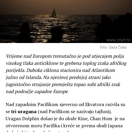
mraka neće se ponoviti idućih desetak godina.
Očekivani Zenitni satni broj (ZHR) iznosi između 80 i 100
meteora na sat. Iako meteori počinju biti vidljivi čim
padne noć, najveća aktivnost ostvaruje se u drugoj
polovici noći, odnosno satima iza ponoći pa sve do pred
zoru. Za optimalno iskustvo preporučujemo odlazak u
prirodu, daleko od gradske rasvjete. Nisu potrebni
foto: Saša Čuka
teleskopi niti dvogledi; meteori se najbolje promatraju
Vrijeme nad Europom trenutačno je pod utjecajem polja
golim okom uz prilagodbu vida na mrak u trajanju od
visokog tlaka anticiklone te grebena toplog zraka afričkog
barem 20 do 30 minuta.
porijekla. Duboka ciklona stacionira nad Atlantikom
Apel gradovima i općinama: smanjimo svjetlosno
južno od Islanda. Na njezinoj prednjoj strani jako
onečišćenje
jugoistočno strujanje premješta topao suhi afrički zrak
Jadranska aero-svemirska asocijacija (A3) ovim putem
nad područje zapadne Europe
upućuje javni poziv svim gradovima i općinama
(jedinicama lokalne samouprave) da u noći s 12. na 13.
Nad zapadnim Pacifikom sjeverno od Ekvatora razvila su
kolovoza, sukladno sigurnosnim mogućnostima, ugase ili
se
tri uragana
(nad Pacifikom se nazivaju tajfuni).
barem smanje intenzitet javne rasvjete, posebice
Uragan Dolphin došao je do obale Kine, Chan Hom je na
dekorativne rasvjete na javnim zgradama i spomenicima.
otvorenom moru Pacifika i kreće se prema obali Japana
Osim što će građanima omogućiti neometano i sigurno