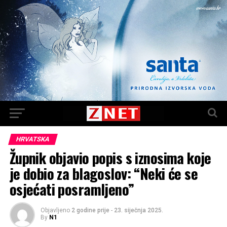
HRVATSKA
Župnik objavio popis s iznosima koje
je dobio za blagoslov: “Neki će se
osjećati posramljeno”
Objavljeno
2 godine prije
-
23. siječnja 2025.
By
N1