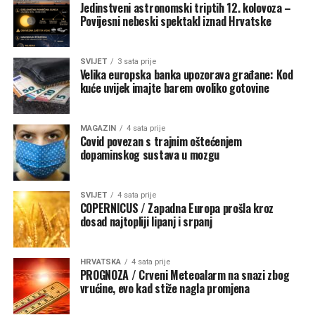
Jedinstveni astronomski triptih 12. kolovoza –
jutro bura, a tijekom dana maestral.
Povijesni nebeski spektakl iznad Hrvatske
SVIJET
3 sata prije
Velika europska banka upozorava građane: Kod
kuće uvijek imajte barem ovoliko gotovine
MAGAZIN
4 sata prije
Covid povezan s trajnim oštećenjem
dopaminskog sustava u mozgu
SVIJET
4 sata prije
COPERNICUS / Zapadna Europa prošla kroz
dosad najtopliji lipanj i srpanj
HRVATSKA
4 sata prije
PROGNOZA / Crveni Meteoalarm na snazi zbog
vrućine, evo kad stiže nagla promjena