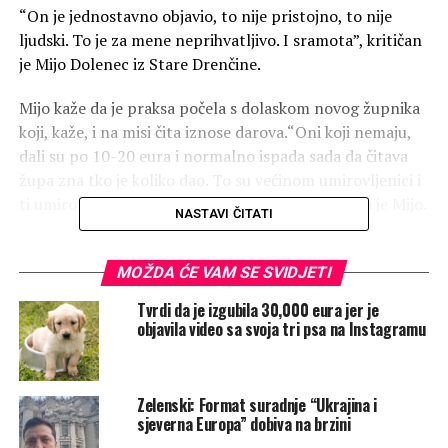
“On je jednostavno objavio, to nije pristojno, to nije
ljudski. To je za mene neprihvatljivo. I sramota”, kritičan
je Mijo Dolenec iz Stare Drenčine.
Mijo kaže da je praksa počela s dolaskom novog župnika
koji, kaže, i na misi čita iznose darova.“Oni koji nemaju,
dali su po 10-20 eura i normalno ispada sada da čitava
župa zna tko je koliko dao. To su većinom umirovljenici i
ti umirovljenici jedva kraj s krajem spajaju”, rekao je Mijo.
NASTAVI ČITATI
“Ja sam katolik, teški sam katolik, bio sam i ministrant i
sve i vjerujem, kao katolik. Ali da nas velečasni ponizuje,
MOŽDA ĆE VAM SE SVIDJETI
nije u redu”, zaključuje Mijo Dolenec.
Tvrdi da je izgubila 30,000 eura jer je
objavila video sa svoja tri psa na Instagramu
“Apsolutno da će se osjećati posramljeno, mislim da nije
baš primjereno”, kaže Lidija iz Odre Sisačke.
Zelenski: Format suradnje “Ukrajina i
Objašnjenje je RTL tražio i od župnika, monsinjora Ivice
sjeverna Europa” dobiva na brzini
Mađera koji se javio na telefon i odbio komentirati