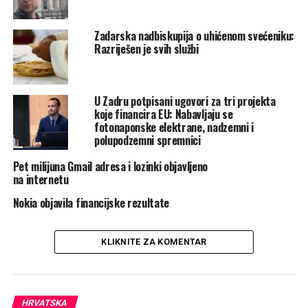
objavu uz opasku da nikada ne daje izjave medijima.
Zadarska nadbiskupija o uhićenom svećeniku:
Popis je uklonjen s Facebook stranice župe.
Razriješen je svih službi
Rate this item:
Submit Rating
No votes yet.
U Zadru potpisani ugovori za tri projekta
koje financira EU: Nabavljaju se
POVEZANE TEME :
BLAGOSLOV
NOVCI
OBJAVA
fotonaponske elektrane, nadzemni i
SVEĆENIK
polupodzemni spremnici
UP NEXT
Pet milijuna Gmail adresa i lozinki objavljeno
Plenković u Davosu: Sankcije nisu pokrenule ništa unutar
na internetu
Rusije, oni to mogu izdržati
Nokia objavila financijske rezultate
NE PROPUSTITE
U Hrvatskoj je najveća potreba za ovih pet majstorskih
zvanja. Evo kolike su im plaće
KLIKNITE ZA KOMENTAR
HRVATSKA