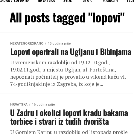
All posts tagged "lopovi"
NEKATEGORIZIRANO
15 godina prije
Lopovi operirali na Ugljanu i Bibinjama
U vremenskom razdoblju od 19.12.10.god., –
19.02.11.god., u mjestu Ugljan, ul. Fortoština,
nepoznati počinitelj je provalio u vikend kuću vl.
74-godišnjakinje iz Zagreba, iz koje je...
HRVATSKA
16 godina prije
U Zadru i okolici lopovi kradu bakama
torbice i stvari iz tuđih dvorišta
U Gornjem Karinu u razdoblju od listopada prošle