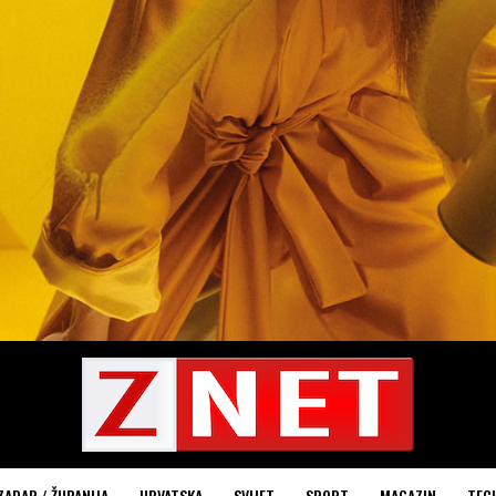
ZADAR / ŽUPANIJA
HRVATSKA
SVIJET
SPORT
MAGAZIN
TEC