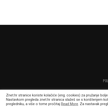
POL
Znet.hr stranice koriste kolačiće (eng. cookies) za pružanje bolj
Nastavkom pregleda znet.hr stranica slažeš se s korištenjem ko
pregledniku, a više o tome pročitaj
Read More
. Za nastavak pregl