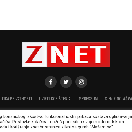
ITIKA PRIVATNOSTI
UVJETI KORIŠTENJA
IMPRESSUM
CJENIK OGLAŠAV
eg korisničkog iskustva, funkcionalnosti i prikaza sustava oglašavanja
lačića. Postavke kolačića možeš podesiti u svojem internetskom
© 2021. Modicus d.o.o. Sva prava pridržana. ISSN: 1848-1000
eda i korištenja znet.hr stranica klikni na gumb "Slažem se"