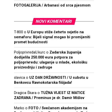
FOTOGALERIJA / Arbanasi od srca pjesmom
NOVI KOMENTARI
T-800
o
U Europu stiže četvrto svjetlo na
semaforu: Bijeli signal mogao bi promijeniti
promet budućnosti
PoljoprivredaU.kurc
o
Zadarska županija
dodijelila 250.000 eura potpora za
poljoprivredu: ulaganje u mlade, ekološku
proizvodnju i zadruge
slavica
o
UZ DAN DRŽAVNOSTI / U subotu u
Benkovcu Ravnokotarska fišijada!
Dragica Škara
o
TUŽNA VIJEST IZ MATICE
ZADRANA / Preminuo je dr. Damir Mišlov
Marko
o
FOTO / Svečanom akademijom na