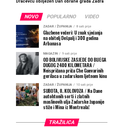
Dračevcu obilježen Dan obrane grada Zadra
NOVO
POPULARNO
VIDEO
ZADAR / ŽUPANIJA
8 sati prije
Glazbene večeri: U znak sjećanja
na obitelj Dešpalj i 300 godina
Arbanasa
MAGAZIN
9 sati prije
OD BOLIVIJSKE ZASJEDE DO BIJEGA
DUGOG 2400 KILOMETARA /
Neispričana priča Che Guevarinih
gerilaca u zadarskom ljetnom kinu
ZADAR / ŽUPANIJA
10 sati prije
SUBOTA, 8. KOLOVOZA / Na Dane
autohtonih sorti i zlatnih
maslinovih ulja Zadarske županije
stiže i Mina iz Montreala!
TRAŽILICA