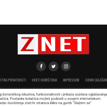
ITIKA PRIVATNOSTI
UVJETI KORIŠTENJA
IMPRESSUM
CJENIK OGLAŠAV
eg korisničkog iskustva, funkcionalnosti i prikaza sustava oglašavanja
lačića. Postavke kolačića možeš podesiti u svojem internetskom
© 2021. Modicus d.o.o. Sva prava pridržana. ISSN: 1848-1000
eda i korištenja znet.hr stranica klikni na gumb "Slažem se"