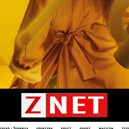
ZADAR / ŽUPANIJA
HRVATSKA
SVIJET
SPORT
MAGAZIN
TEC