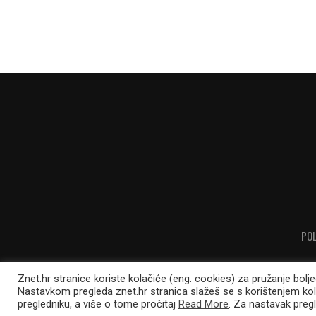
POL
Znet.hr stranice koriste kolačiće (eng. cookies) za pružanje bolj
Nastavkom pregleda znet.hr stranica slažeš se s korištenjem ko
pregledniku, a više o tome pročitaj
Read More
. Za nastavak pregl