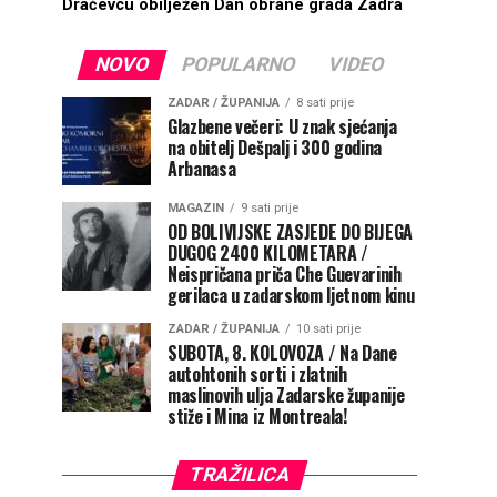
Dračevcu obilježen Dan obrane grada Zadra
NOVO
POPULARNO
VIDEO
ZADAR / ŽUPANIJA
8 sati prije
Glazbene večeri: U znak sjećanja
na obitelj Dešpalj i 300 godina
Arbanasa
MAGAZIN
9 sati prije
OD BOLIVIJSKE ZASJEDE DO BIJEGA
DUGOG 2400 KILOMETARA /
Neispričana priča Che Guevarinih
gerilaca u zadarskom ljetnom kinu
ZADAR / ŽUPANIJA
10 sati prije
SUBOTA, 8. KOLOVOZA / Na Dane
autohtonih sorti i zlatnih
maslinovih ulja Zadarske županije
stiže i Mina iz Montreala!
TRAŽILICA