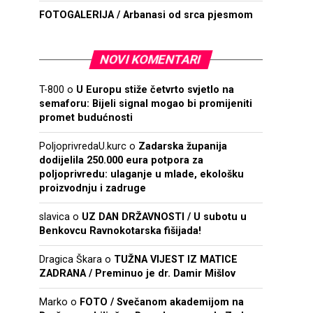
FOTOGALERIJA / Arbanasi od srca pjesmom
NOVI KOMENTARI
T-800
o
U Europu stiže četvrto svjetlo na
semaforu: Bijeli signal mogao bi promijeniti
promet budućnosti
PoljoprivredaU.kurc
o
Zadarska županija
dodijelila 250.000 eura potpora za
poljoprivredu: ulaganje u mlade, ekološku
proizvodnju i zadruge
slavica
o
UZ DAN DRŽAVNOSTI / U subotu u
Benkovcu Ravnokotarska fišijada!
Dragica Škara
o
TUŽNA VIJEST IZ MATICE
ZADRANA / Preminuo je dr. Damir Mišlov
Marko
o
FOTO / Svečanom akademijom na