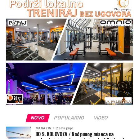
Strijelac (23.11.-21.12.) – Dnevni horoskop za
06.08.2026.
LJUBAV: Dvojit ćete oko toga koliko trebate popustiti i
tu nećete nalaziti pravu mjeru. Sjetite se svojih ciljeva i
što je to čemu težite.
KARIJERA: Mogli biste se ponašati po onoj neka sve ide
kako ide, odnosno neka sve nosi voda. Podignite branu
na vrijeme.
ZDRAVLJE&SAVJET: Ne pretjerujte s kolačima.
Jarac (22.12.-20.01.) – Dnevni horoskop za 06.08.2026.
LJUBAV: Osjećat ćete se pomalo otupjeli i neće vam se
dati ništa posebno poduzimati po pitanju ljubavnih
akcija.
KARIJERA: Na dnevnom redu će se naći vrlo raznolike
NOVO
POPULARNO
VIDEO
teme koje ne trpe odgodu. Vi ćete sve to morati početi
MAGAZIN
2 sata prije
rješavati.
DO 9. KOLOVOZA / Noć punog miseca na
ZDRAVLJE&SAVJET: Budite dosljedni.