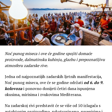
prostora ponuditi neke korisne učinke, i iznenadili smo
se kada smo pronašli tako značajnu i jasnu razliku
između onih koji žive blizu obalnih voda i onih koji žive
blizu kopnenih voda”, zaključuje Wu.
Rate this item:
Submit Rating
No votes yet.
POVEZANE TEME :
MORE
ZDRAVLJE
ŽIVOT
Noć punog miseca i ove će godine spojiti domaće
proizvode, dalmatinsku kuhinju, glazbu i prepoznatljivu
UP NEXT
TUNUARA 2025. / U Kalima tri dana tradicije, glazbe i
atmosferu zadarske rive.
okusa mora!
Jedna od najpoznatijih zadarskih ljetnih manifestacija,
NE PROPUSTITE
Noć punog miseca, ove će se godine održati
od 6. do 9.
Horoskop za 5. kolovoza 2025.
kolovoza
i ponovno donijeti četiri dana ispunjena
okusima, mirisima i zvukovima Mediterana.
Na zadarskoj rivi predstavit će se više od 50 izlagača s
autohtonim proizvodima, rukotvorinama, suvenirima i