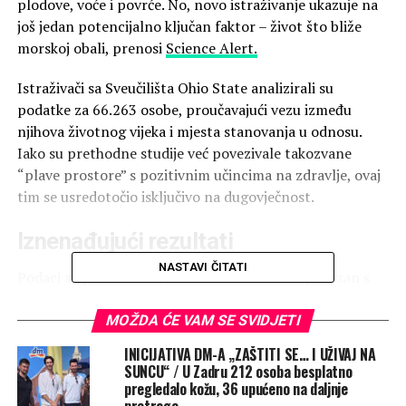
plodove, voće i povrće. No, novo istraživanje ukazuje na
još jedan potencijalno ključan faktor – život što bliže
morskoj obali, prenosi
Science Alert.
Istraživači sa Sveučilišta Ohio State analizirali su
podatke za 66.263 osobe, proučavajući vezu između
njihova životnog vijeka i mjesta stanovanja u odnosu.
Iako su prethodne studije već povezivale takozvane
“plave prostore” s pozitivnim učincima na zdravlje, ovaj
tim se usredotočio isključivo na dugovječnost.
Iznenađujući rezultati
NASTAVI ČITATI
Podaci su pokazali da je život u blizini obale povezan s
duljim životom. Međutim, pomalo iznenađujuće, isto nije
vrijedilo za život u urbanim područjima uz kopnene vode
MOŽDA ĆE VAM SE SVIDJETI
poput jezera ili rijeka. Ljudi u tim područjima zapravo su
INICIJATIVA DM-A „ZAŠTITI SE… I UŽIVAJ NA
imali tendenciju živjeti kraće.
SUNCU“ / U Zadru 212 osoba besplatno
pregledalo kožu, 36 upućeno na daljnje
“Općenito, očekivalo se da će stanovnici obale živjeti
pretrage