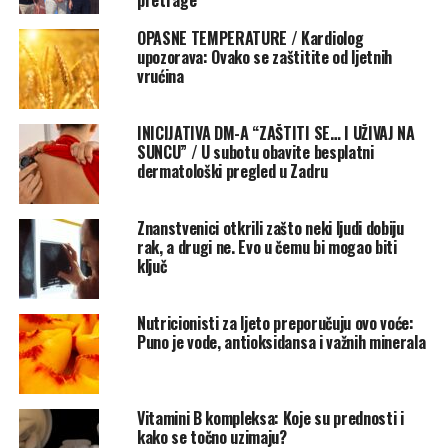
godinu ili više dulje od prosjeka od 79 godina, a oni koji
OPASNE TEMPERATURE / Kardiolog
su živjeli u urbanijim područjima blizu kopnenih rijeka i
upozorava: Ovako se zaštitite od ljetnih
jezera vjerojatno će umrijeti oko 78. godine”, kaže
vrućina
znanstvenik za zdravlje okoliša Jianyong Wu sa
Sveučilišta Ohio State.
INICIJATIVA DM-A “ZAŠTITI SE… I UŽIVAJ NA
SUNCU” / U subotu obavite besplatni
Što stoji iza ove povezanosti?
dermatološki pregled u Zadru
S obzirom na brojne čimbenike koji utječu na životni
Znanstvenici otkrili zašto neki ljudi dobiju
vijek, ova studija ne dokazuje izravnu uzročno-
rak, a drugi ne. Evo u čemu bi mogao biti
posljedičnu vezu, ali ukazuje na značajnu povezanost.
ključ
Istraživači sugeriraju nekoliko mogućih objašnjenja.
Obalna područja općenito imaju umjerenije
Nutricionisti za ljeto preporučuju ovo voće:
temperature, bolju kvalitetu zraka i više mogućnosti za
Puno je vode, antioksidansa i važnih minerala
rekreaciju u usporedbi s urbanim područjima uz kopnene
vode. Također, nekretnine uz more obično su skuplje, pa
je viši socioekonomski status vjerojatno jedan od ključnih
Vitamini B kompleksa: Koje su prednosti i
faktora.
kako se točno uzimaju?