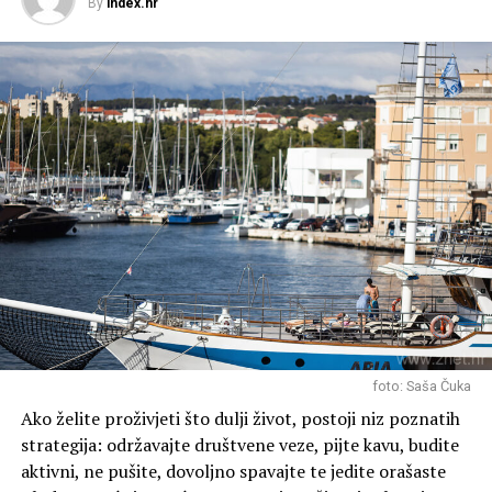
By
index.hr
foto: Saša Čuka
Ako želite proživjeti što dulji život, postoji niz poznatih
strategija: održavajte društvene veze, pijte kavu, budite
aktivni, ne pušite, dovoljno spavajte te jedite orašaste