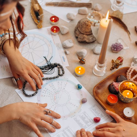
pozornici Sri sela imao ulogu voditelja već tri puta
(2021., 2023. i 2025. godine).
Raspivano Bibinje tijekom desetljeća izraslo je u jedan od
najvažnijih susreta klapskih pjevača i ljubitelja
dalmatinske pjesme u kojom je jedino mjerilo vrijednosti
iskreni pljesak publike.
Organizatori, Općina Bibinje, TZ općine Bibinje i Bibinjac
d.o.o., pozivaju sve ljubitelje klapske pjesme da u subotu,
8. kolovoza, dođu na Trg Sri sela i budu dio još jedne
nezaboravne glazbene večeri u Bibinjama. Zlatni
sponzor susreta klapa Raspivano Bibinje je Zadarska
županija.