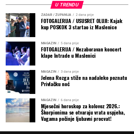
U TRENDU
ZADAR / ŽUPANIJA
2 dana prije
FOTOGALERIJA / USUSRET OLUJI: Kajak
kup POSKOK 3 startao iz Maslenice
MAGAZIN
5 dana prije
FOTOGALERIJA / Nezaboravan koncert
klape Intrade u Maslenici
MAGAZIN
3 dana prije
Jelena Rozga stiže na nadaleko poznatu
Privlačku noć
MAGAZIN
6 dana prije
Mjesečni horoskop za kolovoz 2026.:
Škorpionima se otvaraju vrata uspjeha,
Vagama počinje ljubavni procvat!