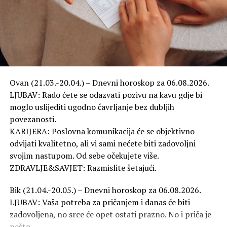
Ovan (21.03.-20.04.) – Dnevni horoskop za 06.08.2026.
LJUBAV: Rado ćete se odazvati pozivu na kavu gdje bi
moglo uslijediti ugodno čavrljanje bez dubljih
povezanosti.
KARIJERA: Poslovna komunikacija će se objektivno
odvijati kvalitetno, ali vi sami nećete biti zadovoljni
svojim nastupom. Od sebe očekujete više.
ZDRAVLJE&SAVJET: Razmislite šetajući.
Bik (21.04.-20.05.) – Dnevni horoskop za 06.08.2026.
LJUBAV: Vaša potreba za pričanjem i danas će biti
zadovoljena, no srce će opet ostati prazno. No i priča je
nešto.