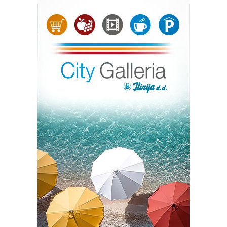
Kip Marije s Isusom, oboje s krunama na glavi, izrađen je
od plemenitog bračkog kamena i visok je tri metra, a s
postoljem četiri metra te je među najvećim Gospinim
kipovima u Hrvatskoj. Klesar Vlado Knežević radio ga je
osamnaest mjeseci u klesarskoj radnji ‘Markvinia’ u
Biogradu na Moru. Kip se nalazi uz jedan od
najprometnijih pomorskih kanala između otoka Ugljana i
Pašmana kojim tijekom sezone dnevno prođe više od
dvije tisuće plovila. Želja župljana je da kip posjetiteljima
i prolaznicima koji plove tim kanalom bude
svjedočanstvo vjere, da se na tom mjestu časti Marija. Taj
projekt župe Kukljica pomogli su Općina Kukljica te
drugi dobročinitelji i donatori.