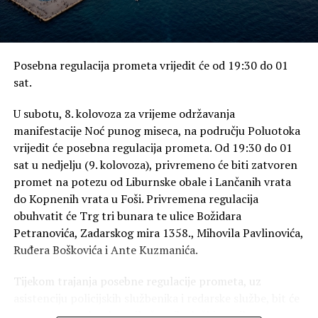
PLANIRAJTE NA VRIJEME / Evo gdje možete u spizu ove
nedjelje…
Posebna regulacija prometa vrijedit će od 19:30 do 01
sat.
U subotu, 8. kolovoza za vrijeme održavanja
manifestacije Noć punog miseca, na području Poluotoka
vrijedit će posebna regulacija prometa. Od 19:30 do 01
sat u nedjelju (9. kolovoza), privremeno će biti zatvoren
promet na potezu od Liburnske obale i Lančanih vrata
do Kopnenih vrata u Foši. Privremena regulacija
obuhvatit će Trg tri bunara te ulice Božidara
Petranovića, Zadarskog mira 1358., Mihovila Pavlinovića,
Ruđera Boškovića i Ante Kuzmanića.
Tijekom trajanja posebne regulacije prometa, uz
asistenciju policijskih službenika i redarske službe, bit će
omogućen prolazak vozila žurnih službi, vozila