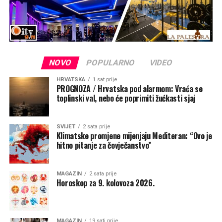
prema putnicima tim morskim putem. To je pogled naše
nebeske Majke koja nas voli, bdije nad nama, hrabri, tješi
i zagovara svoju djecu pred Bogom“, rekao je mons.
Zgrablić.
NOVO
POPULARNO
VIDEO
HRVATSKA
1 sat prije
PROGNOZA / Hrvatska pod alarmom: Vraća se
toplinski val, nebo će poprimiti žućkasti sjaj
SVIJET
2 sata prije
Klimatske promjene mijenjaju Mediteran: “Ovo je
hitno pitanje za čovječanstvo”
MAGAZIN
2 sata prije
Horoskop za 9. kolovoza 2026.
Potaknuo je pomorce i putnike da podignu pogled
prema Majci kada tuda prolaze, prekriže se i barem
MAGAZIN
19 sati prije