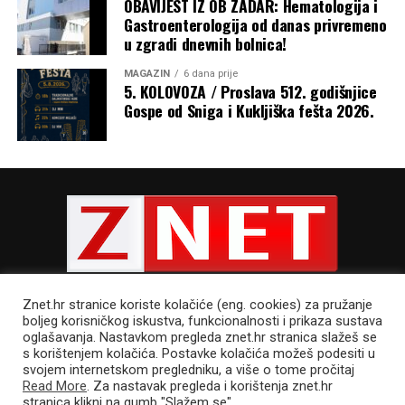
OBAVIJEST IZ OB ZADAR: Hematologija i
Gastroenterologija od danas privremeno
u zgradi dnevnih bolnica!
Razmatrajući navješteno Evanđelje u kojem je na riječi
žene: „Blažena utroba koja te nosila i prsi koje si sisao!“,
MAGAZIN
6 dana prije
Isus odgovorio: „Još blaženiji oni koji slušaju riječ Božju i
5. KOLOVOZA / Proslava 512. godišnjice
Gospe od Sniga i Kukljiška fešta 2026.
čuvaju je!“, nadbiskup je rekao da to otkriva pravu
veličinu Marije. „Marija nije blažena samo jer je rodila
Isusa, nego ponajprije zato što je slušala Božju riječ,
povjerovala joj, prihvatila je i ostala joj vjerna tijekom
cijelog života. Prije nego što je rodila Isusa po tijelu,
začela ga je poslušnošću Božjoj riječi.
Znet.hr stranice koriste kolačiće (eng. cookies) za pružanje
boljeg korisničkog iskustva, funkcionalnosti i prikaza sustava
oglašavanja. Nastavkom pregleda znet.hr stranica slažeš se
s korištenjem kolačića. Postavke kolačića možeš podesiti u
POLITIKA PRIVATNOSTI
UVJETI KORIŠTENJA
IMPRESSUM
svojem internetskom pregledniku, a više o tome pročitaj
CJENIK OGLAŠAVANJA
Read More
. Za nastavak pregleda i korištenja znet.hr
stranica klikni na gumb "Slažem se"