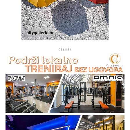
OGLASI
Na mjestu crkvice Gospe od Sniga pomorci su 1514.
godine pronašli sliku Gospe od Sniga te je u njenu čast i
spomen podignuta crkva koja je od tada mjesto vjere,
pouzdanja i izraz ljubavi prema nebeskoj Majci.
„Taj kip je znak vjere, podsjetnik da je Gospa trajno
prisutna među svojim narodom i da majčinskom brigom
prati sve koji tuda prolaze. Gospin pogled je okrenut
prema moru, prema brodicama koje plove tom uvalom,
prema ribarima i obiteljima koje putuju između otoka i