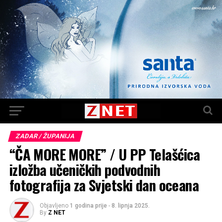
ZADAR / ŽUPANIJA
“ČA MORE MORE” / U PP Telašćica
izložba učeničkih podvodnih
fotografija za Svjetski dan oceana
Objavljeno
1 godina prije
-
8. lipnja 2025.
By
Z NET