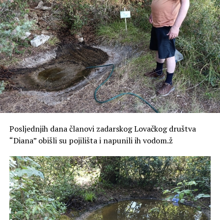
i brojanje prometa kod Lančanih vrata, a cilj je stvoriti
podatkovnu bazu i saznati distribuciju tokova, odnosno
koliko vozila je ušlo u zonu posebnog režima, a koliko ih
se polukružno okrenulo.
Cijeli sustav regulacije prometa na Poluotoku dio je šire
prometne strategije koja osim ograničavanja prometa na
Poluotoku, podrazumijeva i parkirne površine van
Poluotoka i dodatno poboljšanje javnog prijevoza i
uređenje parkirne politike i širenje parkirnih zona izvan
Poluotoka.
Posljednjih dana članovi zadarskog Lovačkog društva
“Diana” obišli su pojilišta i napunili ih vodom.ž