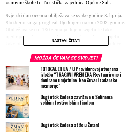
osnovne škole te Turistička zajednica Općine Sali.
Svjetski dan oceana obilježava se svake godine 8. lipnja.
Službeno su ga proglasili Ujedinjeni narodi 2008. godine.
Obilježava se u u 180 zemalja diljem svijeta te tako
ujedinjuje i okuplja pojedince i zajednice diljem svijeta
NASTAVI ČITATI
kako bi se zaštitio i obnovio naš plavi planet za buduće
generacije. Ovogodišnja tema Dana oceana je „Wonder:
Sustaining What Sustains Us“ („Čudo – održimo ono što
MOŽDA ĆE VAM SE SVIDJETI
nas održava“).
FOTOGALERIJA / U Providurovoj otvorena
izložba “TRAGOVI VREMENA Restaurirane i
Cilj izložbe podvodnih fotografija koje su uslikali učenici
donirane umjetnine kao čuvari zadarske
je prikazati djelić tog čudesnog obilja raznolikosti kroz
memorije”
ljepotu morskih organizama iz podmorja blizu naših
Dugi otok čudesa završava u Solinama
škola (OŠ Sali, PŠ Božava na Dugom otoku i OŠ Krune
velikim festivalskim finalom
Krstića u Zadru). Želimo prikazati organizme koje s
radošću promatramo kad zaronimo s našim maskama.
Dugi otok čudesa stiže u Žman!
Ribama od plastičnih boce djeca žele skrenuti pažnju na