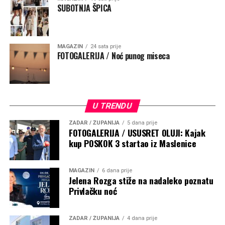
kratko zamole da ih čuva na putu života
.
„Ta molitva
SUBOTNJA ŠPICA
podsjeća da životno putovanje ne započinjemo sami i da
nijedan povratak nije samo plod naše vještine, nego i
Božje providnosti. Neka taj kip bude svjetionik vjere i
nade, znak da nad nama bdije Majka koja nas upućuje
MAGAZIN
24 sata prije
FOTOGALERIJA / Noć punog miseca
prema sigurnoj luci – Kristu Spasitelju“, poručio je
nadbiskup.
U TRENDU
ZADAR / ŽUPANIJA
5 dana prije
FOTOGALERIJA / USUSRET OLUJI: Kajak
kup POSKOK 3 startao iz Maslenice
MAGAZIN
6 dana prije
Jelena Rozga stiže na nadaleko poznatu
Privlačku noć
ZADAR / ŽUPANIJA
4 dana prije