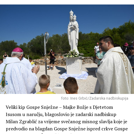
Članovi Lovačkog društva “Diana” redovito obilaze i
foto: Ines Grbić/Zadarska nadbiskupija
grade pojilišta za divljač u svojim lovištima (poput
Veliki kip Gospe Snježne – Majke Božje s Djetetom
Blatskog gaja, Novigrada, Škabrnje o ostalih lokacija)
Isusom u naručju, blagoslovio je zadarski nadbiskup
kako bi životinjama osigurali svježu vodu tijekom ljetnih
Milan Zgrablić za vrijeme svečanog misnog slavlja koje je
suša i kako bi se zaštitilo njihovo stanište.
predvodio na blagdan Gospe Snježne ispred crkve Gospe