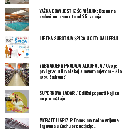
Put Dikla 60 – od 7 do 21
VAŽNA OBAVIJEST IZ ŠC VIŠNJIK: Bazen na
redovitom remontu od 25. srpnja
Bože Peričića 5 – od 8 do 14
Trg pet bunara 1 – od 8 do 21
LJETNA SUBOTNJA ŠPICA U CITY GALLERIJI
KONZUM
:
Uvala Bregdetti 23 – od 7 do 13
ZABRANJENA PRODAJA ALKOHOLA / Ovo je
prvi grad u Hrvatskoj s novom mjerom – što
Josipa Strossmayera 6 – od 7 do 13
je sa Zadrom?
Dalmatinskog Sabora 8 – od 7 do 13
SUPERNOVA ZADAR / Odlični popusti koji se
ne propuštaju
Ulica bleiburških žrtava 17 – od 7 do 20
A.G Matoša 22 – od 7 do 13
MORATE U SPIZU? Donosimo radno vrijeme
LIDL
:
trgovina u Zadru ove nedjelje…