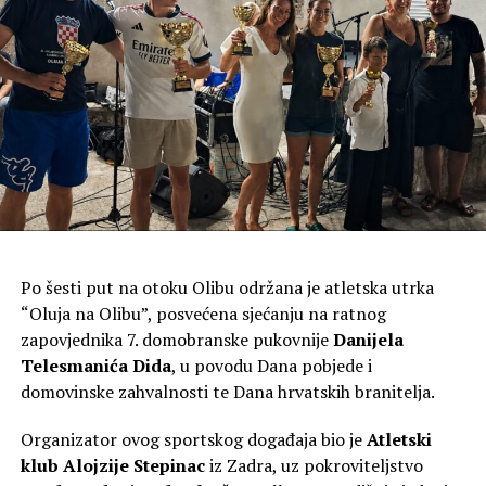
Otvoreno: 07:00-22:00
Ulica Dalmatinskog Sabora 2, Zadar
Otvoreno: 07:00-21:00
Velebitska ulica 14, Zadar
Otvoreno: 07:00-20:30
Ul. Mihovila Pavlinovića 49, Zadar
Otvoreno: 07:00-22:00
Ulica Ivana Skvarčine 18, Zadar
Po šesti put na otoku Olibu održana je atletska utrka
Otvoreno: 07:00-22:00
“Oluja na Olibu”, posvećena sjećanju na ratnog
zapovjednika 7. domobranske pukovnije
Danijela
Obala kneza Branimira 14, Zadar
Telesmanića Dida
, u povodu Dana pobjede i
Otvoreno: 07:00-22:00
domovinske zahvalnosti te Dana hrvatskih branitelja.
RIBOLA
Organizator ovog sportskog događaja bio je
Atletski
Vukovarska ulica 6a, Zadar 7:00-21:00
klub Alojzije Stepinac
iz Zadra, uz pokroviteljstvo