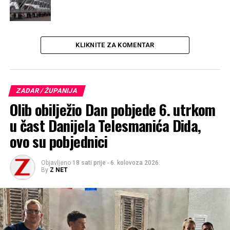
Benkovačka cesta 2 – od 8 do 21
SPAR
KLIKNITE ZA KOMENTAR
zatvoreno
PLODINE
ZADAR / ŽUPANIJA
Olib obilježio Dan pobjede 6. utrkom
Put Cerodola 1 – od 7 do 22
u čast Danijela Telesmanića Dida,
Zagrebačka 2 – od 7 do 22
ovo su pobjednici
SUPERNOVA:
Objavljeno
18 sati prije
-
6. kolovoza 2026.
By
Z NET
Zatvoreno
STUDENAC:
Put Murvice 49, Zadar