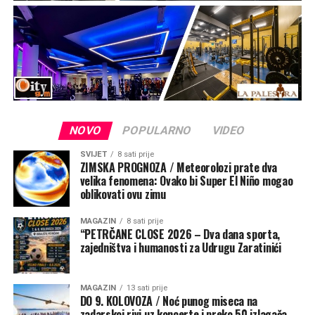
NOVO
POPULARNO
VIDEO
SVIJET
8 sati prije
ZIMSKA PROGNOZA / Meteorolozi prate dva
velika fenomena: Ovako bi Super El Niño mogao
oblikovati ovu zimu
MAGAZIN
8 sati prije
“PETRČANE CLOSE 2026 – Dva dana sporta,
zajedništva i humanosti za Udrugu Zaratinići
MAGAZIN
13 sati prije
DO 9. KOLOVOZA / Noć punog miseca na
zadarskoj rivi uz koncerte i preko 50 izlagača