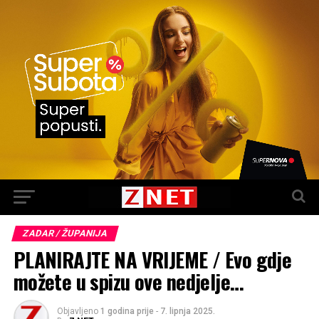
ZADAR / ŽUPANIJA
PLANIRAJTE NA VRIJEME / Evo gdje
možete u spizu ove nedjelje…
Objavljeno
1 godina prije
-
7. lipnja 2025.