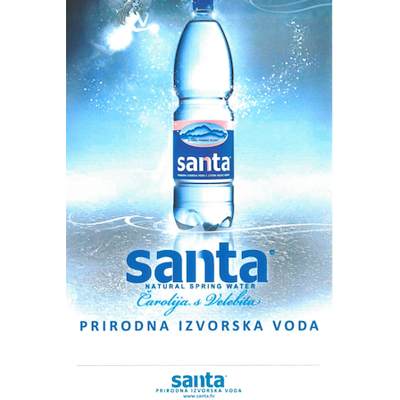
županije. Otkrivaju da će se manifestacija održati u
subotu 8. kolovoza s početkom u 9 sati na Gradskoj
tržnici kod kapele sv. Roka. Manifestaciji posvećenoj
očuvanju i promociji naše bogate maslinarske baštine.
„Bit će svega“, kažu. Od kušavanja ulja naših autohtonih
sorti Plavice, Mašnjače, Drobnice i drugih gotovo
zaboravljenih sorti do zanimljivih radionica Gastro
druženje uz cooking show i chefa Antu
Mravka
.
Radionica dr. Šime Marcelića
U međuvremenu doc. dr. Šime Marcelić s Odjela za
ekologiju, agronomiju i akvakulturu Sveučilišta u Zadru
održat će zanimljivo predavanje o važnosti autohtonih i
samoniklih sorti. Kako se na području Zadarske županije
realizira međunarodni CENTRAL-BIC program vrijedan
2,4 milijuna EUR-a. Tim sredstvima u sklopu
Poljoprivrednog edukacijskog centra (PEC) u Zemuniku
Donjem podinut je nasad s ciljem proizvodnje sadnog