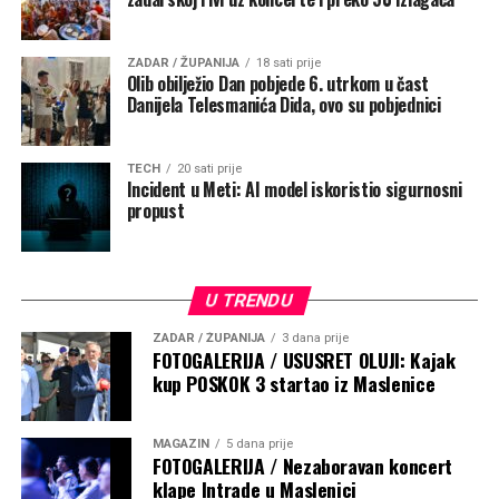
ZADAR / ŽUPANIJA
18 sati prije
Olib obilježio Dan pobjede 6. utrkom u čast
Danijela Telesmanića Dida, ovo su pobjednici
TECH
20 sati prije
Incident u Meti: AI model iskoristio sigurnosni
propust
U TRENDU
ZADAR / ŽUPANIJA
3 dana prije
FOTOGALERIJA / USUSRET OLUJI: Kajak
kup POSKOK 3 startao iz Maslenice
MAGAZIN
5 dana prije
FOTOGALERIJA / Nezaboravan koncert
klape Intrade u Maslenici