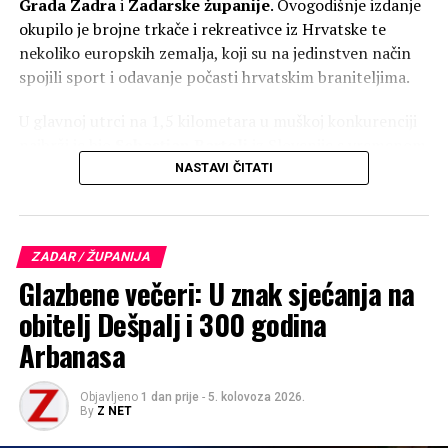
Grada Zadra
i
Zadarske županije
. Ovogodišnje izdanje
Ulica Andrije Hebranga 10a, Zadar 7:00-21:00
okupilo je brojne trkače i rekreativce iz Hrvatske te
nekoliko europskih zemalja, koji su na jedinstven način
PEVEX
spojili sport i odavanje počasti hrvatskim braniteljima.
od 8 do 14
U glavnoj utrci na 1,5 kilometara u muškoj konkurenciji
najbrži je bio
Sebastjan Bartolj
iz Slovenije s vremenom
METRO
5:35. Drugo mjesto osvojio je
Jakov Sorić
iz Zadra (6:04),
NASTAVI ČITATI
dok je treći kroz cilj prošao
Dario Linardić
iz TK Rival
zatvoreno
Rijeka s vremenom 6:05.
EMMEZETA
ZADAR / ŽUPANIJA
Glazbene večeri: U znak sjećanja na
od 10 do 20
obitelj Dešpalj i 300 godina
ZADAR SHOPPING CAPITOL
Arbanasa
Zatvoreno
Objavljeno
1 dan prije
-
5. kolovoza 2026.
By
Z NET
CITY PARK ZADAR