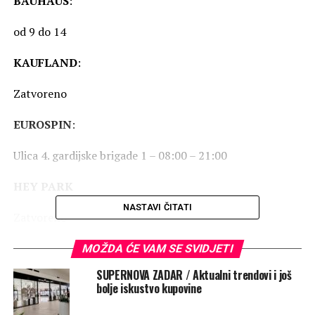
BAUHAUS
:
od 9 do 14
KAUFLAND
:
Zatvoreno
EUROSPIN
:
Ulica 4. gardijske brigade 1 – 08:00 – 21:00
HEY PARK
NASTAVI ČITATI
Zatvoreno
TOMMY
MOŽDA ĆE VAM SE SVIDJETI
SUPERNOVA ZADAR / Aktualni trendovi i još
Krešimirova obala 47 – od 7 do 21
bolje iskustvo kupovine
Put Bokanjca 37 – od 7 do 21