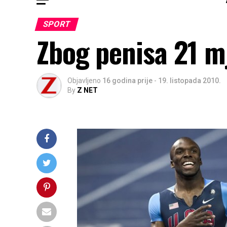
SPORT
Zbog penisa 21 m
Objavljeno
16 godina prije
-
19. listopada 2010.
By
Z NET