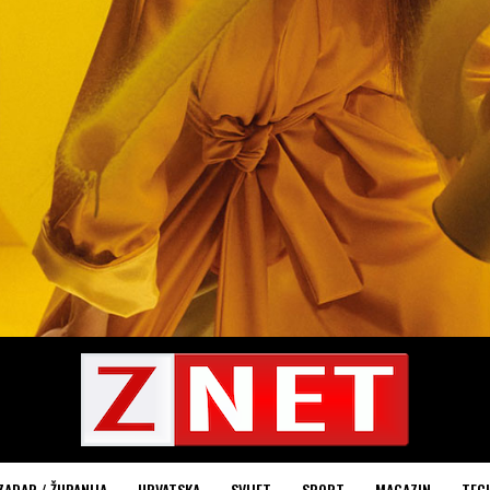
ZADAR / ŽUPANIJA
HRVATSKA
SVIJET
SPORT
MAGAZIN
TEC