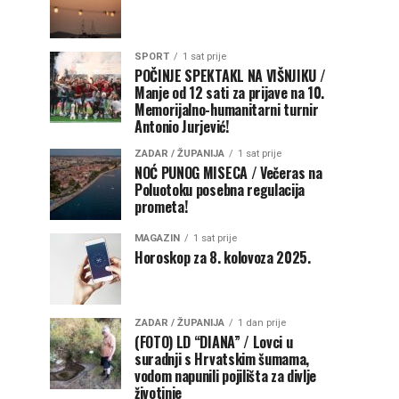
SPORT
1 sat prije
POČINJE SPEKTAKL NA VIŠNJIKU /
Manje od 12 sati za prijave na 10.
Memorijalno-humanitarni turnir
Antonio Jurjević!
ZADAR / ŽUPANIJA
1 sat prije
NOĆ PUNOG MISECA / Večeras na
Poluotoku posebna regulacija
prometa!
MAGAZIN
1 sat prije
Horoskop za 8. kolovoza 2025.
ZADAR / ŽUPANIJA
1 dan prije
(FOTO) LD “DIANA” / Lovci u
suradnji s Hrvatskim šumama,
vodom napunili pojilišta za divlje
životinje