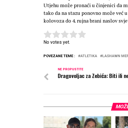
Utjehu može pronaći u činjenici da mu
tako da na stazu ponovno može već u s
kolovoza do 4. rujna brani naslov svj
Rate this item:
Submit Rating
No votes yet.
POVEZANE TEME :
ATLETIKA
LASHAWN MER
NE PROPUSTITE
Dragovoljac za Zebića: Biti ili n
MOŽD