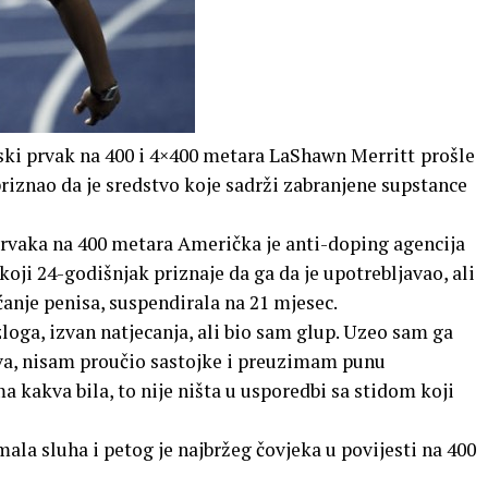
tski prvak na 400 i 4×400 metara LaShawn Merritt
prošle
priznao da je sredstvo koje sadrži zabranjene supstance
rvaka na 400 metara Američka je anti-doping agencija
oji 24-godišnjak priznaje da ga da je upotrebljavao, ali
anje penisa, suspendirala na 21 mjesec.
oga, izvan natjecanja, ali bio sam glup. Uzeo sam ga
ova, nisam proučio sastojke i preuzimam punu
 kakva bila, to nije ništa u usporedbi sa stidom koji
ala sluha i petog je najbržeg čovjeka u povijesti na 400