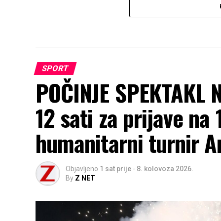
SPORT
POČINJE SPEKTAKL N
12 sati za prijave na
humanitarni turnir A
Objavljeno
1 sat prije
-
8. kolovoza 2026.
By
Z NET