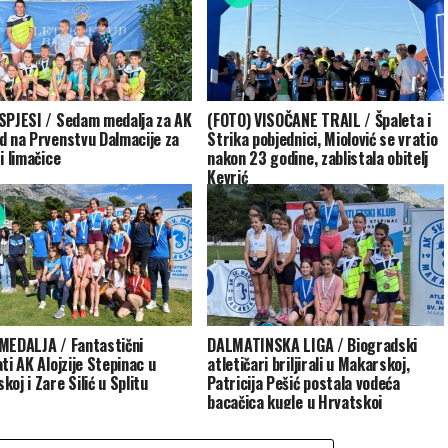
SPJESI / Sedam medalja za AK
(FOTO) VISOČANE TRAIL / Špaleta i
d na Prvenstvu Dalmacije za
Strika pobjednici, Miolović se vratio
i limačice
nakon 23 godine, zablistala obitelj
Kevrić
MEDALJA / Fantastični
DALMATINSKA LIGA / Biogradski
ti AK Alojzije Stepinac u
atletičari briljirali u Makarskoj,
oj i Zare Silić u Splitu
Patricija Pešić postala vodeća
bacačica kugle u Hrvatskoj