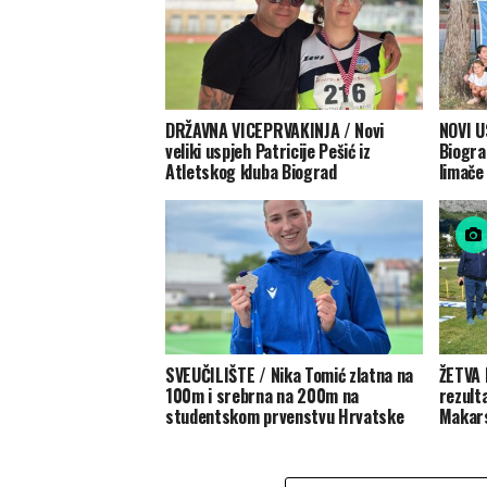
DRŽAVNA VICEPRVAKINJA / Novi
NOVI U
veliki uspjeh Patricije Pešić iz
Biogra
Atletskog kluba Biograd
limače 
SVEUČILIŠTE / Nika Tomić zlatna na
ŽETVA 
100m i srebrna na 200m na
rezulta
studentskom prvenstvu Hrvatske
Makarsk