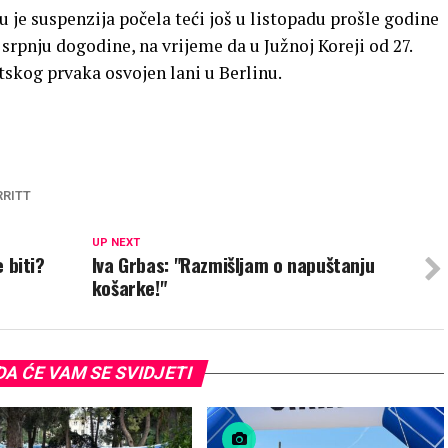
 je suspenzija počela teći još u listopadu prošle godine
rpnju dogodine, na vrijeme da u Južnoj Koreji od 27.
etskog prvaka osvojen lani u Berlinu.
RITT
UP NEXT
e biti?
Iva Grbas: "Razmišljam o napuštanju
košarke!"
A ĆE VAM SE SVIDJETI