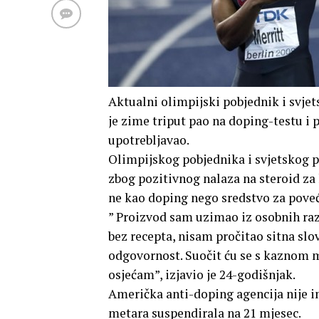
Aktualni olimpijski pobjednik i svje
je zime triput pao na doping-testu i 
upotrebljavao.
Olimpijskog pobjednika i svjetskog p
zbog pozitivnog nalaza na steroid za k
ne kao doping nego sredstvo za poveć
” Proizvod sam uzimao iz osobnih razl
bez recepta, nisam pročitao sitna sl
odgovornost. Suočit ću se s kaznom ma
osjećam”, izjavio je 24-godišnjak.
Američka anti-doping agencija nije im
metara suspendirala na 21 mjesec.