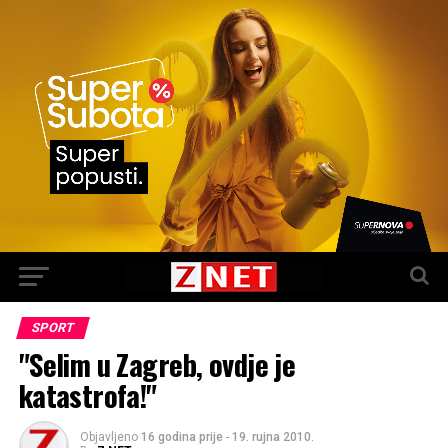
SPORT
"Selim u Zagreb, ovdje je
katastrofa!"
Objavljeno
16 godina prije
-
19. rujna 2010.