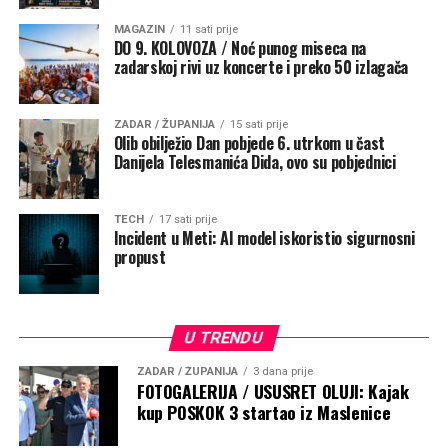
potvrda uspjeha koja im daje dodatnu motivaciju za
MAGAZIN
11 sati prije
daljnji razvoj ovog projekta.
DO 9. KOLOVOZA / Noć punog miseca na
zadarskoj rivi uz koncerte i preko 50 izlagača
ZADAR / ŽUPANIJA
15 sati prije
Olib obilježio Dan pobjede 6. utrkom u čast
Danijela Telesmanića Dida, ovo su pobjednici
TECH
17 sati prije
Incident u Meti: AI model iskoristio sigurnosni
propust
Zadnji dan kampa odvijao se u posebnoj atmosferi.
Nakon posljednjeg treninga organizirano je zajedničko
U TRENDU
druženje uz catering. Djeca, roditelji i treneri još su
ZADAR / ŽUPANIJA
3 dana prije
jednom popričali i sabrali dojmove. Okupljenima se
FOTOGALERIJA / USUSRET OLUJI: Kajak
kup POSKOK 3 startao iz Maslenice
obratio voditelj škole nogometa Antonio Perica.
Istaknuo je važnost samog procesa i rada u tim