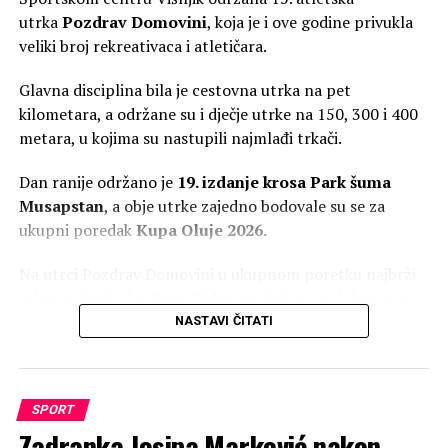
utrka
Pozdrav Domovini
, koja je i ove godine privukla
veliki broj rekreativaca i atletičara.
Glavna disciplina bila je cestovna utrka na pet
kilometara, a održane su i dječje utrke na 150, 300 i 400
metara, u kojima su nastupili najmlađi trkači.
Dan ranije održano je
19. izdanje krosa Park šuma
Musapstan
, a obje utrke zajedno bodovale su se za
ukupni poredak
Kupa Oluje 2026.
Na utrci Pozdrav Domovini u ukupnom poretku najbrži
je bio individualac
Ivica Vukman
, koji je pet kilometara
istrčao za
17:17
. Drugo mjesto osvojio je
Marco
NASTAVI ČITATI
Giovannini
(17:23) iz Calcaterra Sporta, dok je treći
bio
Luka Rajčević
(17:56) iz AK Fit Zagreb.
SPORT
U ženskoj konkurenciji slavila je
Dora Brzović
iz AK
Zadranka Josipa Marković nakon
Dinamo Zrinjevac s vremenom
18:16
. Druga je bila
Elena