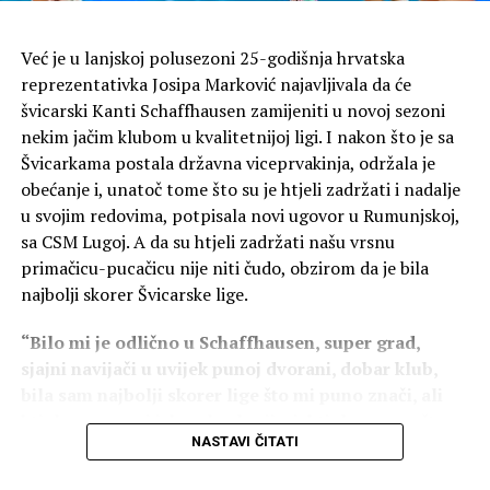
Kod žena je pobjednica Kupa Oluje postala
Marta
Već je u lanjskoj polusezoni 25-godišnja hrvatska
Grubić Paver
s ukupnim vremenom
43:38
, druga je bila
reprezentativka Josipa Marković najavljivala da će
juniorka
Gabriela Benjak
(44:49) iz AK Varaždin, dok je
švicarski Kanti Schaffhausen zamijeniti u novoj sezoni
treće mjesto osvojila
Vanja Petrović
(49:53) iz AK
nekim jačim klubom u kvalitetnijoj ligi. I nakon što je sa
Alojzije Stepinac.
Švicarkama postala državna viceprvakinja, održala je
Cjelokupna manifestacija održana je pod
obećanje i, unatoč tome što su je htjeli zadržati i nadalje
pokroviteljstvom
Grada Zadra
i
Sportske zajednice
u svojim redovima, potpisala novi ugovor u Rumunjskoj,
Grada Zadra
. Organizatori zahvaljuju svim
sa CSM Lugoj. A da su htjeli zadržati našu vrsnu
natjecateljima na sudjelovanju te brojnim volonterima
primačicu-pucačicu nije niti čudo, obzirom da je bila
koji su svojim angažmanom pridonijeli uspješnoj
najbolji skorer Švicarske lige.
organizaciji obje utrke.
“Bilo mi je odlično u Schaffhausen, super grad,
Atletska uzbuđenja u Zadarskoj županiji nastavljaju se
sjajni navijači u uvijek punoj dvorani, dobar klub,
već u srijedu, kada Atletski klub Alojzije Stepinac
bila sam najbolji skorer lige što mi puno znači, ali
organizira
6. izdanje utrke Oluja na Olibu
, koja se
htjela sam novi iskorak u karijeri, htjela sam nešto
održava u čast ratnog zapovjednika 7. domobranske
NASTAVI ČITATI
više. Poziv iz Lugoja mi se svidio, radi se o klubu koji
pukovnije Danijela Telesmanića Dide, povodom Dana
je donedavno bio među Top 5 u Rumunjskoj, pa opet