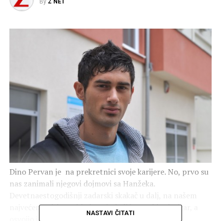
By
Z NET
Dino Pervan je na prekretnici svoje karijere. No, prvo su
nas zanimali njegovi dojmovi sa Hanžeka.
Devetnaestogodišnji zadarski skakač u dalj, na našem
najvećem mitingu, bio je najmlađi hrvatski atletičar, a
NASTAVI ČITATI
osvojio je i vrlo dobro 5. mjesto.