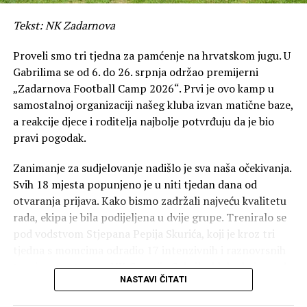
izbornik Arbutina već sada pokušava simulirati
naporan ritam od tri susreta u tri dana na
Tekst: NK Zadarnova
Europskom prvenstvu. No, imamo i dovoljno
Proveli smo tri tjedna za pamćenje na hrvatskom jugu. U
vremena za odmor i regeneraciju, tako da je doista
Gabrilima se od 6. do 26. srpnja održao premijerni
sve super. Na okupu smo u kompletnom sastavu,
„Zadarnova Football Camp 2026“. Prvi je ovo kamp u
iako još neke igračice nisu krenule punim
samostalnoj organizaciji našeg kluba izvan matične baze,
intenzitetom jer su tek odradile rehabilitacije nakon
a reakcije djece i roditelja najbolje potvrđuju da je bio
ozljeda. Uglavnom, što se pripremnih utakmica tiče,
pravi pogodak.
koliko nam je poznato, uskoro bi trebale igrati s
reprezentacijama BiH i Egipta, a onda pred put na EP
Zanimanje za sudjelovanje nadišlo je sva naša očekivanja.
u Švedskoj slijedi i finalna provjera u Latviji.”
Svih 18 mjesta popunjeno je u niti tjedan dana od
otvaranja prijava. Kako bismo zadržali najveću kvalitetu
Europskom se prvenstvu Josipa jako veseli.
“Naravno,
rada, ekipa je bila podijeljena u dvije grupe. Treniralo se
izborile smo se za to kroz kvalifikacije i sada želimo
pod vodstvom Stjepana Pepija Skurića, koji je kroz tri
pokazati da imamo dobar sastav i za veće domete.
tjedna s momcima odradio 17 intenzivnih i raznovrsnih
Prošlo EP nije bilo baš u skladu s očekivanjima, zato
treninga na terenu NK Croatije Gabrile, klubu kojem od
sada želimo pokazati više. No, još ima puno vremena
NASTAVI ČITATI
srca zahvaljujemo jer nam je osigurao teren u
do početka, planove za EP ćemo raditi tek prije puta,
vrhunskom stanju te općenito odlične uvjete za rad.
no ovako općenito mogu reći da svakako