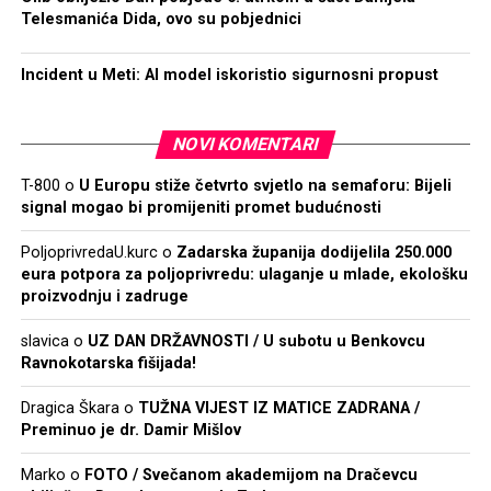
Telesmanića Dida, ovo su pobjednici
Incident u Meti: AI model iskoristio sigurnosni propust
NOVI KOMENTARI
T-800
o
U Europu stiže četvrto svjetlo na semaforu: Bijeli
signal mogao bi promijeniti promet budućnosti
PoljoprivredaU.kurc
o
Zadarska županija dodijelila 250.000
eura potpora za poljoprivredu: ulaganje u mlade, ekološku
proizvodnju i zadruge
slavica
o
UZ DAN DRŽAVNOSTI / U subotu u Benkovcu
Ravnokotarska fišijada!
Dragica Škara
o
TUŽNA VIJEST IZ MATICE ZADRANA /
Preminuo je dr. Damir Mišlov
Marko
o
FOTO / Svečanom akademijom na Dračevcu