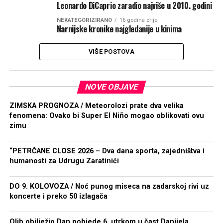
Leonardo DiCaprio zaradio najviše u 2010. godini
NEKATEGORIZIRANO
16 godina prije
Narnijske kronike najgledanije u kinima
VIŠE POSTOVA
NOVE OBJAVE
ZIMSKA PROGNOZA / Meteorolozi prate dva velika
fenomena: Ovako bi Super El Niño mogao oblikovati ovu
zimu
“PETRČANE CLOSE 2026 – Dva dana sporta, zajedništva i
humanosti za Udrugu Zaratinići
DO 9. KOLOVOZA / Noć punog miseca na zadarskoj rivi uz
koncerte i preko 50 izlagača
Olib obilježio Dan pobjede 6. utrkom u čast Danijela