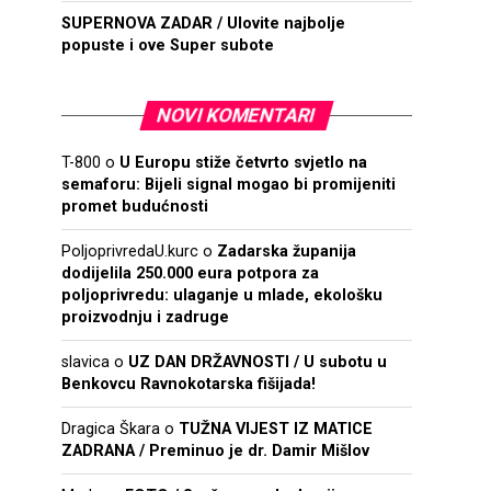
SUPERNOVA ZADAR / Ulovite najbolje
popuste i ove Super subote
NOVI KOMENTARI
T-800
o
U Europu stiže četvrto svjetlo na
semaforu: Bijeli signal mogao bi promijeniti
promet budućnosti
PoljoprivredaU.kurc
o
Zadarska županija
dodijelila 250.000 eura potpora za
poljoprivredu: ulaganje u mlade, ekološku
proizvodnju i zadruge
slavica
o
UZ DAN DRŽAVNOSTI / U subotu u
Benkovcu Ravnokotarska fišijada!
Dragica Škara
o
TUŽNA VIJEST IZ MATICE
ZADRANA / Preminuo je dr. Damir Mišlov