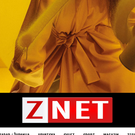
ZADAR / ŽUPANIJA
HRVATSKA
SVIJET
SPORT
MAGAZIN
TEC