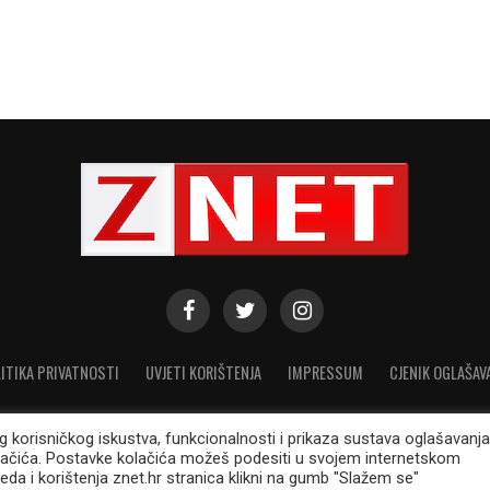
ITIKA PRIVATNOSTI
UVJETI KORIŠTENJA
IMPRESSUM
CJENIK OGLAŠAV
eg korisničkog iskustva, funkcionalnosti i prikaza sustava oglašavanja
lačića. Postavke kolačića možeš podesiti u svojem internetskom
© 2021. Modicus d.o.o. Sva prava pridržana. ISSN: 1848-1000
eda i korištenja znet.hr stranica klikni na gumb "Slažem se"