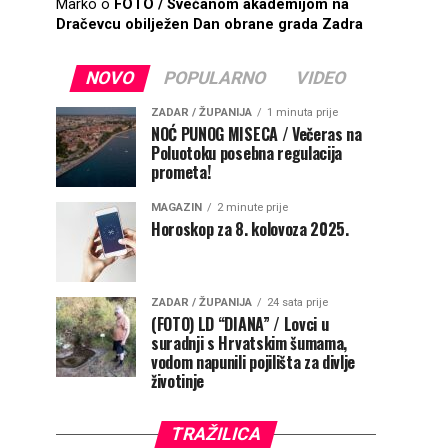
Marko
o
FOTO / Svečanom akademijom na
Dračevcu obilježen Dan obrane grada Zadra
NOVO
POPULARNO
VIDEO
ZADAR / ŽUPANIJA
1 minuta prije
NOĆ PUNOG MISECA / Večeras na
Poluotoku posebna regulacija
prometa!
MAGAZIN
2 minute prije
Horoskop za 8. kolovoza 2025.
ZADAR / ŽUPANIJA
24 sata prije
(FOTO) LD “DIANA” / Lovci u
suradnji s Hrvatskim šumama,
vodom napunili pojilišta za divlje
životinje
TRAŽILICA