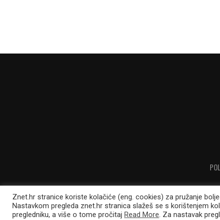
POL
Znet.hr stranice koriste kolačiće (eng. cookies) za pružanje bolj
Nastavkom pregleda znet.hr stranica slažeš se s korištenjem ko
pregledniku, a više o tome pročitaj
Read More
. Za nastavak pregl