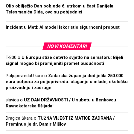
Olib obilježio Dan pobjede 6. utrkom u čast Danijela
Telesmanića Dida, ovo su pobjednici
Incident u Meti: AI model iskoristio sigurnosni propust
NOVI KOMENTARI
T-800
o
U Europu stiže četvrto svjetlo na semaforu: Bijeli
signal mogao bi promijeniti promet budućnosti
PoljoprivredaU.kurc
o
Zadarska županija dodijelila 250.000
eura potpora za poljoprivredu: ulaganje u mlade, ekološku
proizvodnju i zadruge
slavica
o
UZ DAN DRŽAVNOSTI / U subotu u Benkovcu
Ravnokotarska fišijada!
Dragica Škara
o
TUŽNA VIJEST IZ MATICE ZADRANA /
Preminuo je dr. Damir Mišlov