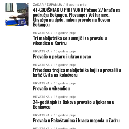
ZADAR / ŽUPANIJA
5 godina prije
41-GODIŠNJAK U PRITVORU Počinio 27 krađa na
području Bokanjca, Plovanije i Voštarnice.
Uhvaćen na djelu, nakon provale na Novom
Bokanjcu
HRVATSKA
14 godina prije
Tri maloljetnika se sumnjiči za provalu u
vikendicu u Karinu
HRVATSKA
15 godina prije
Provalio u pekaru i ukrao novac
HRVATSKA
15 godina prije
Privedena trojica maloljetnika koji su provalili u
kafić Cvita na kolodvoru
HRVATSKA
15 godina prije
Provalio u vikendicu
HRVATSKA
15 godina prije
24-godišnjak iz Đakova provalio u ljekarnu u
Benkovcu
HRVATSKA
15 godina prije
Provala u Pakoštanima i krađa mopeda u Zadru
HRVATSKA
15 godina prije