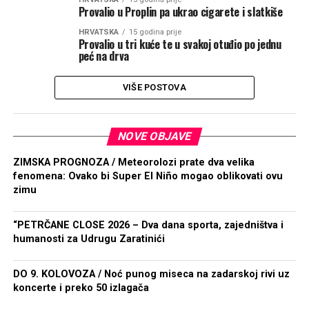
Provalio u Proplin pa ukrao cigarete i slatkiše
HRVATSKA
15 godina prije
Provalio u tri kuće te u svakoj otuđio po jednu
peć na drva
VIŠE POSTOVA
NOVE OBJAVE
ZIMSKA PROGNOZA / Meteorolozi prate dva velika
fenomena: Ovako bi Super El Niño mogao oblikovati ovu
zimu
“PETRČANE CLOSE 2026 – Dva dana sporta, zajedništva i
humanosti za Udrugu Zaratinići
DO 9. KOLOVOZA / Noć punog miseca na zadarskoj rivi uz
koncerte i preko 50 izlagača