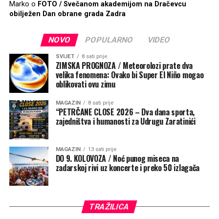
Marko
o
FOTO / Svečanom akademijom na Dračevcu
obilježen Dan obrane grada Zadra
NOVO
POPULARNO
VIDEO
SVIJET
8 sati prije
ZIMSKA PROGNOZA / Meteorolozi prate dva
velika fenomena: Ovako bi Super El Niño mogao
oblikovati ovu zimu
MAGAZIN
8 sati prije
“PETRČANE CLOSE 2026 – Dva dana sporta,
zajedništva i humanosti za Udrugu Zaratinići
MAGAZIN
13 sati prije
DO 9. KOLOVOZA / Noć punog miseca na
zadarskoj rivi uz koncerte i preko 50 izlagača
TRAŽILICA