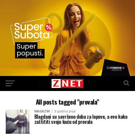
All posts tagged "provala"
MAGAZIN
3 godine prije
Blagdani su savršeno doba za lopove, a evo kako
zaštititi svoju kuću od provala