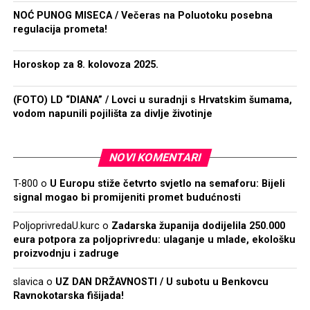
NOĆ PUNOG MISECA / Večeras na Poluotoku posebna
regulacija prometa!
Horoskop za 8. kolovoza 2025.
(FOTO) LD “DIANA” / Lovci u suradnji s Hrvatskim šumama,
vodom napunili pojilišta za divlje životinje
NOVI KOMENTARI
T-800
o
U Europu stiže četvrto svjetlo na semaforu: Bijeli
signal mogao bi promijeniti promet budućnosti
PoljoprivredaU.kurc
o
Zadarska županija dodijelila 250.000
eura potpora za poljoprivredu: ulaganje u mlade, ekološku
proizvodnju i zadruge
slavica
o
UZ DAN DRŽAVNOSTI / U subotu u Benkovcu
Ravnokotarska fišijada!