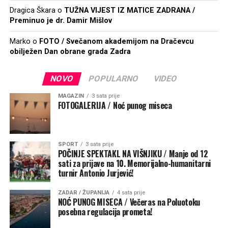
Dragica Škara
o
TUŽNA VIJEST IZ MATICE ZADRANA /
Preminuo je dr. Damir Mišlov
Marko
o
FOTO / Svečanom akademijom na Dračevcu
obilježen Dan obrane grada Zadra
NOVO
POPULARNO
VIDEO
MAGAZIN
3 sata prije
FOTOGALERIJA / Noć punog miseca
SPORT
3 sata prije
POČINJE SPEKTAKL NA VIŠNJIKU / Manje od 12
sati za prijave na 10. Memorijalno-humanitarni
turnir Antonio Jurjević!
ZADAR / ŽUPANIJA
4 sata prije
NOĆ PUNOG MISECA / Večeras na Poluotoku
posebna regulacija prometa!