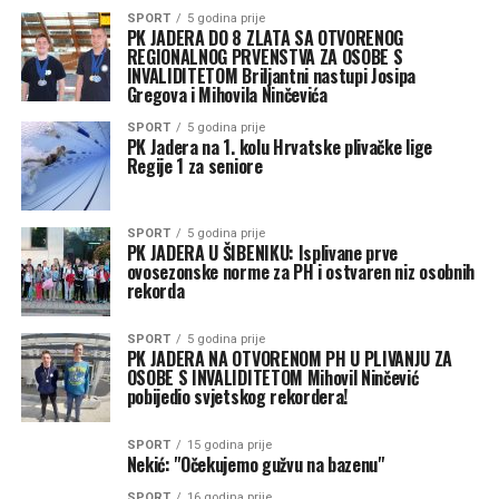
SPORT
5 godina prije
PK JADERA DO 8 ZLATA SA OTVORENOG
REGIONALNOG PRVENSTVA ZA OSOBE S
INVALIDITETOM Briljantni nastupi Josipa
Gregova i Mihovila Ninčevića
SPORT
5 godina prije
PK Jadera na 1. kolu Hrvatske plivačke lige
Regije 1 za seniore
SPORT
5 godina prije
PK JADERA U ŠIBENIKU: Isplivane prve
ovosezonske norme za PH i ostvaren niz osobnih
rekorda
SPORT
5 godina prije
PK JADERA NA OTVORENOM PH U PLIVANJU ZA
OSOBE S INVALIDITETOM Mihovil Ninčević
pobijedio svjetskog rekordera!
SPORT
15 godina prije
Nekić: "Očekujemo gužvu na bazenu"
SPORT
16 godina prije