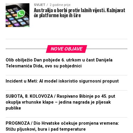
SVIJET
2 godine prije
Australija u borbi protiv lažnih vijesti. Kažnjavat
će platforme koje ih šire
NOVE OBJAVE
Olib obilježio Dan pobjede 6. utrkom u čast Danijela
Telesmanića Dida, ovo su pobjednici
Incident u Meti: AI model iskoristio sigurnosni propust
SUBOTA, 8. KOLOVOZA / Raspivano Bibinje po 45. put
okuplja vrhunske klape – jedina nagrada je pljesak
publike
PROGNOZA / Dio Hrvatske očekuje promjena vremena:
Stižu pljuskovi, bura i pad temperature