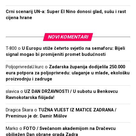
Crni scenarij UN-a: Super El Nino donosi glad, sušu i rast
cijena hrane
NOVI KOMENTARI
T-800
o
U Europu stiže četvrto svjetlo na semaforu: Bijeli
signal mogao bi promijeniti promet budućnosti
PoljoprivredaU.kurc
o
Zadarska županija dodijelila 250.000
eura potpora za poljoprivredu: ulaganje u mlade, ekološku
proizvodnju i zadruge
slavica
o
UZ DAN DRŽAVNOSTI / U subotu u Benkovcu
Ravnokotarska fišijada!
Dragica Škara
o
TUŽNA VIJEST IZ MATICE ZADRANA /
Preminuo je dr. Damir Mišlov
Marko
o
FOTO / Svečanom akademijom na Dračevcu
obilježen Dan obrane grada Zadra