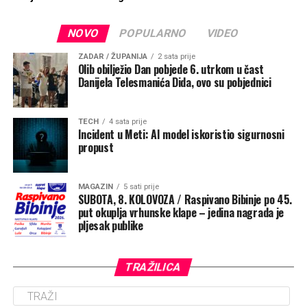
NOVO
POPULARNO
VIDEO
ZADAR / ŽUPANIJA
2 sata prije
Olib obilježio Dan pobjede 6. utrkom u čast
Danijela Telesmanića Dida, ovo su pobjednici
TECH
4 sata prije
Incident u Meti: AI model iskoristio sigurnosni
propust
MAGAZIN
5 sati prije
SUBOTA, 8. KOLOVOZA / Raspivano Bibinje po 45.
put okuplja vrhunske klape – jedina nagrada je
pljesak publike
TRAŽILICA