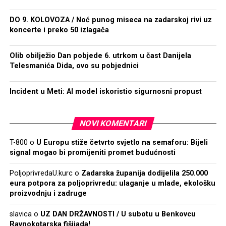
DO 9. KOLOVOZA / Noć punog miseca na zadarskoj rivi uz
koncerte i preko 50 izlagača
Olib obilježio Dan pobjede 6. utrkom u čast Danijela
Telesmanića Dida, ovo su pobjednici
Incident u Meti: AI model iskoristio sigurnosni propust
NOVI KOMENTARI
T-800
o
U Europu stiže četvrto svjetlo na semaforu: Bijeli
signal mogao bi promijeniti promet budućnosti
PoljoprivredaU.kurc
o
Zadarska županija dodijelila 250.000
eura potpora za poljoprivredu: ulaganje u mlade, ekološku
proizvodnju i zadruge
slavica
o
UZ DAN DRŽAVNOSTI / U subotu u Benkovcu
Ravnokotarska fišijada!