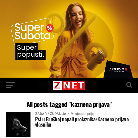
All posts tagged "kaznena prijava"
ZADAR / ŽUPANIJA
9 mjeseci prije
Psi u Bruškoj napali prolaznika/Kaznena prijava
vlasniku