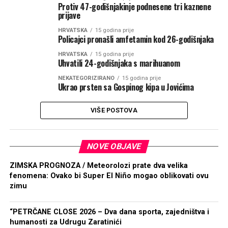
Protiv 47-godišnjakinje podnesene tri kaznene
prijave
HRVATSKA
15 godina prije
Policajci pronašli amfetamin kod 26-godišnjaka
HRVATSKA
15 godina prije
Uhvatili 24-godišnjaka s marihuanom
NEKATEGORIZIRANO
15 godina prije
Ukrao prsten sa Gospinog kipa u Jovićima
VIŠE POSTOVA
NOVE OBJAVE
ZIMSKA PROGNOZA / Meteorolozi prate dva velika
fenomena: Ovako bi Super El Niño mogao oblikovati ovu
zimu
“PETRČANE CLOSE 2026 – Dva dana sporta, zajedništva i
humanosti za Udrugu Zaratinići