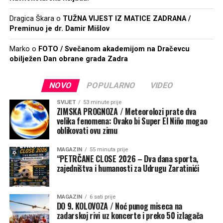
Dragica Škara
o
TUŽNA VIJEST IZ MATICE ZADRANA /
Preminuo je dr. Damir Mišlov
Marko
o
FOTO / Svečanom akademijom na Dračevcu
obilježen Dan obrane grada Zadra
NOVO
POPULARNO
VIDEO
SVIJET
53 minute prije
ZIMSKA PROGNOZA / Meteorolozi prate dva
velika fenomena: Ovako bi Super El Niño mogao
oblikovati ovu zimu
MAGAZIN
55 minuta prije
“PETRČANE CLOSE 2026 – Dva dana sporta,
zajedništva i humanosti za Udrugu Zaratinići
MAGAZIN
6 sati prije
DO 9. KOLOVOZA / Noć punog miseca na
zadarskoj rivi uz koncerte i preko 50 izlagača