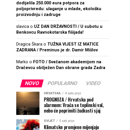
dodijelila 250.000 eura potpora za
poljoprivredu: ulaganje u mlade, ekološku
proizvodnju i zadruge
slavica
o
UZ DAN DRŽAVNOSTI / U subotu u
Benkovcu Ravnokotarska fišijada!
Dragica Škara
o
TUŽNA VIJEST IZ MATICE
ZADRANA / Preminuo je dr. Damir Mišlov
Marko
o
FOTO / Svečanom akademijom na
Dračevcu obilježen Dan obrane grada Zadra
NOVO
POPULARNO
VIDEO
HRVATSKA
4 sata prije
PROGNOZA / Hrvatska pod
alarmom: Vraća se toplinski val,
nebo će poprimiti žućkasti sjaj
SVIJET
5 sati prije
Klimatske promjene mijenjaju