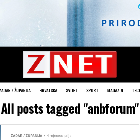
ZADAR / ŽUPANIJA
HRVATSKA
SVIJET
SPORT
MAGAZIN
TEC
All posts tagged "anbforum"
ZADAR / ŽUPANIJA
4 mjeseca prije