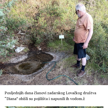
domaćih i stranih vozila kako u prometnom toku tako i
na parkirališnim površinama unutar zone obuhvata.
Za potrebe Studije i razmatranja eventualnog uvođenja
zone posebnog režima u dogledno vrijeme provest će se
i brojanje prometa kod Lančanih vrata, a cilj je stvoriti
podatkovnu bazu i saznati distribuciju tokova, odnosno
koliko vozila je ušlo u zonu posebnog režima, a koliko ih
se polukružno okrenulo.
Cijeli sustav regulacije prometa na Poluotoku dio je šire
prometne strategije koja osim ograničavanja prometa na
Poluotoku, podrazumijeva i parkirne površine van
Poluotoka i dodatno poboljšanje javnog prijevoza i
uređenje parkirne politike i širenje parkirnih zona izvan
Poluotoka.
Posljednjih dana članovi zadarskog Lovačkog društva
“Diana” obišli su pojilišta i napunili ih vodom.ž