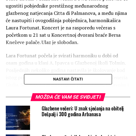
ugostiti pobjednike prestižnog međunarodnog
glazbenog natjecanja Citta di Palmanova, a među njima
će nastupiti i ovogodišnja pobjednica, harmonikašica
Laura Fortunat. Koncert je na rasporedu večeras s
početkom u 21 sat u Koncertnoj dvorani braće Bersa
Kneževe palače. Ulaz je slobodan.
Lara Fortunat počela je svirati harmoniku u dobi od
osam godina u klasi A. Ipavca u Glazbenoj školi Tolmin.
Posljednjih nekoliko godina nastavila je školovanje kod
istog profesora u sklopu Glasbene matice Friuli Venezia
NASTAVI ČITATI
Giulia. Sudjelovala je na brojnim regionalnim, državnim i
međunarodnim natjecanjima na kojima je osvojila
MOŽDA ĆE VAM SE SVIDJETI
nekoliko nagrada i priznanja.
Glazbene večeri: U znak sjećanja na obitelj
Među njezinim posebno istaknutim uspjesima izdvaja se
Dešpalj i 300 godina Arbanasa
nastup na Međunarodnom natjecanju mladih glazbenika
Euritmia u Povolettu (IT), gdje je 2019. godine osvojila
maksimalnih 100 bodova i prvu apsolutnu nagradu u