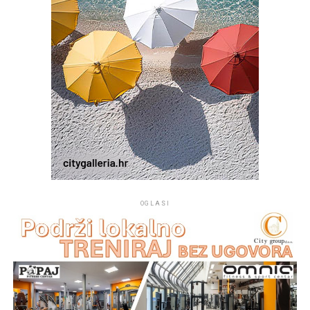
OGLASI
Na mjestu crkvice Gospe od Sniga pomorci su 1514.
godine pronašli sliku Gospe od Sniga te je u njenu čast i
spomen podignuta crkva koja je od tada mjesto vjere,
pouzdanja i izraz ljubavi prema nebeskoj Majci.