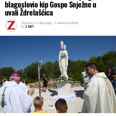
blagoslovio kip Gospe Snježne u
uvali Ždrelašćica
Objavljeno
1 dan prije
-
7. kolovoza 2026.
By
Z NET