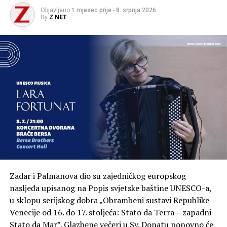
Objavljeno
1 mjesec prije
-
8. srpnja 2026.
By
Z NET
Zadar i Palmanova dio su zajedničkog europskog
nasljeđa upisanog na Popis svjetske baštine UNESCO-a,
u sklopu serijskog dobra „Obrambeni sustavi Republike
Venecije od 16. do 17. stoljeća: Stato da Terra – zapadni
Stato da Mar”. Glazbene večeri u Sv. Donatu ponovno će