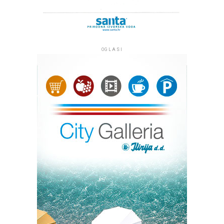
OGLASI
Kip Marije s Isusom, oboje s krunama na glavi, izrađen je
od plemenitog bračkog kamena i visok je tri metra, a s
postoljem četiri metra te je među najvećim Gospinim
kipovima u Hrvatskoj. Klesar Vlado Knežević radio ga je
osamnaest mjeseci u klesarskoj radnji ‘Markvinia’ u
Biogradu na Moru. Kip se nalazi uz jedan od
najprometnijih pomorskih kanala između otoka Ugljana i
Pašmana kojim tijekom sezone dnevno prođe više od
dvije tisuće plovila. Želja župljana je da kip posjetiteljima
i prolaznicima koji plove tim kanalom bude
svjedočanstvo vjere, da se na tom mjestu časti Marija. Taj
projekt župe Kukljica pomogli su Općina Kukljica te
drugi dobročinitelji i donatori.