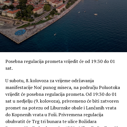
Fizička prodaja odvija se od ponedjeljka do subote na
info pultu Providurove palače od 11 do 13 sati i na pop-
up info pultu na Narodnom trgu od 19 do 21 sat sve do
6. kolovoza kada završava festival.
Rate this item:
Submit Rating
No votes yet.
POVEZANE TEME :
FEATURED
Posebna regulacija prometa vrijedit će od 19:30 do 01
GLAZBENE VEČERI U SV. DONATU
sat.
UP NEXT
OGLAS IZ INOVAcije: Daje se u zakup jedan ured u Centru
U subotu, 8. kolovoza za vrijeme održavanja
za kreativne industrije
manifestacije Noć punog miseca, na području Poluotoka
vrijedit će posebna regulacija prometa. Od 19:30 do 01
NE PROPUSTITE
FOTOGALERIJA / Po prvi put u Zadarskoj nadbiskupiji u
sat u nedjelju (9. kolovoza), privremeno će biti zatvoren
crkvi sv. Šime slavljena misa za Filipince na njihovom
promet na potezu od Liburnske obale i Lančanih vrata
jeziku
do Kopnenih vrata u Foši. Privremena regulacija
obuhvatit će Trg tri bunara te ulice Božidara