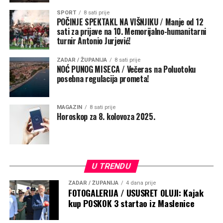
SPORT
8 sati prije
POČINJE SPEKTAKL NA VIŠNJIKU / Manje od 12
sati za prijave na 10. Memorijalno-humanitarni
Potaknuo je pomorce i putnike da podignu pogled
turnir Antonio Jurjević!
prema Majci kada tuda prolaze, prekriže se i barem
kratko zamole da ih čuva na putu života
.
„Ta molitva
ZADAR / ŽUPANIJA
8 sati prije
NOĆ PUNOG MISECA / Večeras na Poluotoku
podsjeća da životno putovanje ne započinjemo sami i da
posebna regulacija prometa!
nijedan povratak nije samo plod naše vještine, nego i
Božje providnosti. Neka taj kip bude svjetionik vjere i
nade, znak da nad nama bdije Majka koja nas upućuje
MAGAZIN
8 sati prije
Horoskop za 8. kolovoza 2025.
prema sigurnoj luci – Kristu Spasitelju“, poručio je
nadbiskup.
U TRENDU
ZADAR / ŽUPANIJA
4 dana prije
FOTOGALERIJA / USUSRET OLUJI: Kajak
kup POSKOK 3 startao iz Maslenice