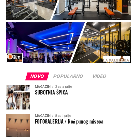
„Taj kip je znak vjere, podsjetnik da je Gospa trajno
prisutna među svojim narodom i da majčinskom brigom
prati sve koji tuda prolaze. Gospin pogled je okrenut
prema moru, prema brodicama koje plove tom uvalom,
prema ribarima i obiteljima koje putuju između otoka i
prema putnicima tim morskim putem. To je pogled naše
nebeske Majke koja nas voli, bdije nad nama, hrabri, tješi
i zagovara svoju djecu pred Bogom“, rekao je mons.
Zgrablić.
NOVO
POPULARNO
VIDEO
MAGAZIN
3 sata prije
SUBOTNJA ŠPICA
MAGAZIN
8 sati prije
FOTOGALERIJA / Noć punog miseca