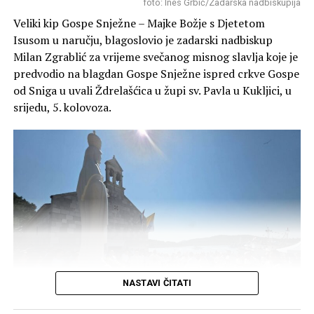
Članovi Lovačkog društva “Diana” redovito obilaze i
foto: Ines Grbić/Zadarska nadbiskupija
grade pojilišta za divljač u svojim lovištima (poput
Veliki kip Gospe Snježne – Majke Božje s Djetetom
Blatskog gaja, Novigrada, Škabrnje o ostalih lokacija)
Isusom u naručju, blagoslovio je zadarski nadbiskup
kako bi životinjama osigurali svježu vodu tijekom ljetnih
Milan Zgrablić za vrijeme svečanog misnog slavlja koje je
suša i kako bi se zaštitilo njihovo stanište.
predvodio na blagdan Gospe Snježne ispred crkve Gospe
od Sniga u uvali Ždrelašćica u župi sv. Pavla u Kukljici, u
srijedu, 5. kolovoza.
NASTAVI ČITATI