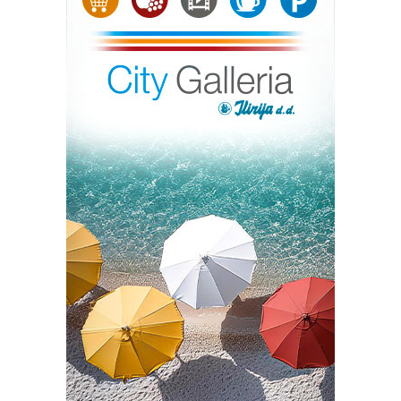
kao još jedna ponuda zadarskog „plesnog ljeta“. STREAM
Zadar edukativna je platforma koja je osmišljena kao niz
profesionalnih radionica iz područja suvremenog plesa i
izvedbenih umjetnosti, s primarnim fokusom na
produbljivanju plesne prakse kroz studiozan rad i
svjesno bavljenje tijelom. Cilj radionica je upoznavanje
polaznika s alatima i tehnikama kroz specifične
istraživačke procese, u svrhu nadogradnje vlastitih
plesnih, koreografskih i izvedbenih vještina. Ove godine
predavači su Milan Tomášik s radionicom nazvanom
Poetic Body (prezentacija njegove radionice otvara
festival), Andrej Zupančič vodit će već četvrtu godinu za
redom Kung Fu i Qi Gong, te Nina Faidiga s radionicom
plesne tehnike Flying Low & Passing Through sa čijom
prezentaciom se i zatvara Festival.
U sklopu off programa festivala predstavit će se dvije
značajne i vrijedne knjige usko vezane za plesnu