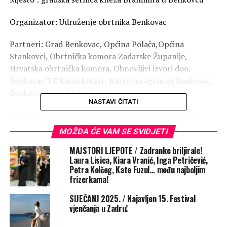
Organizator: Udruženje obrtnika Benkovac
Partneri: Grad Benkovac, Općina Polača,Općina
Stankovci, Obrtnička komora Zadarske Županije,
Hrvatska obrtnička komora, Obnovljivi izvori doo.
Benkovac TZ Ravni kotari , Razvojna agencija Benkovac,
Benković d.o.o. Olimp d.o.o.,
NASTAVI ČITATI
Ovaj festival ima za cilj promovirati poduzetništvo i
ojačati lokalnu poslovnu zajednicu a na festivalu će
MOŽDA ĆE VAM SE SVIDJETI
sudjelovati brojni lokalni poduzetnici koji će imati priliku
MAJSTORI LJEPOTE / Zadranke briljirale!
promovirati svoje proizvode i usluge, povezati se s
Laura Lisica, Kiara Vranić, Inga Petričević,
kolegama te razmijeniti ideje i iskustva.
Petra Kolčeg, Kate Fuzul… među najboljim
frizerkama!
Posjetitelje očekuje bogati program, ponuda hrane i pića,
podjela tradicionalnog jela uštipaka. Za djecu će biti
SIJEČANJ 2025. / Najavljen 15. Festival
vjenčanja u Zadru!
dječja igraonica i facepaint kao i maskote, dječji
napuhanc. Tokom večeri će biti i bogata tombola kao i