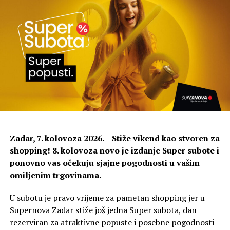
Dana 19. kolovoza, prvi dan festivala, predstavit će se
koreografkinja Anna Konjetzky iz Njemačke s
predstavom Über Die Wut
u izvedbi Sahre Huby.
Predstava proučava potencijal bijesa, osobito ženskog,
kroz pokret, slike, glazbu i tekst. Istražuje bijes kao
individualnu emociju, ali i kao stanje koje je proizvod
društvenih struktura.
Zadar, 7. kolovoza 2026. – Stiže vikend kao stvoren za
shopping! 8. kolovoza novo je izdanje Super subote i
ponovno vas očekuju sjajne pogodnosti u vašim
omiljenim trgovinama.
U subotu je pravo vrijeme za pametan shopping jer u
Supernova Zadar stiže još jedna Super subota, dan
rezerviran za atraktivne popuste i posebne pogodnosti