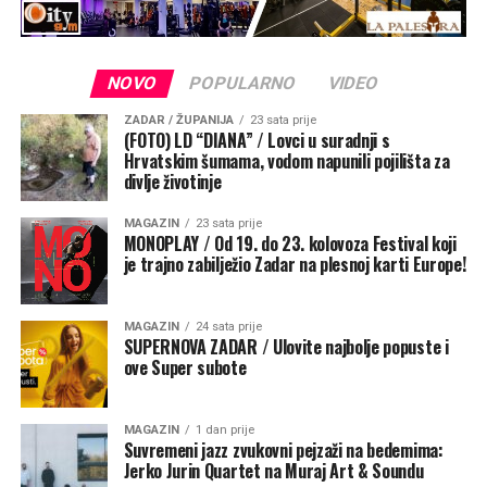
izlazak tako da će nakon svake cjelovečernje predstave i
razgovora plesnih kritičara Maje Đurinović, Ive Nerine
Sibile i Jelene Mihelčić s performerima i publikom,
NOVO
POPULARNO
VIDEO
razgovor i druženje se nastaviti voditi uz DJ glazbeni
mikser domaćih izvođača. Kronike Festivala mogu se
ZADAR / ŽUPANIJA
23 sata prije
pratiti na programu HRT3.
(FOTO) LD “DIANA” / Lovci u suradnji s
Hrvatskim šumama, vodom napunili pojilišta za
divlje životinje
Pokrovitelji festival Monoplay, osamnaestog po redu, su
Grad Zadar, Ministarstvo kulture i medija RH, Zadarska
MAGAZIN
23 sata prije
županija, TZG Zadra, Ministarstvo za kulturo Republike
MONOPLAY / Od 19. do 23. kolovoza Festival koji
je trajno zabilježio Zadar na plesnoj karti Europe!
Slovenije, HNK Zadar, Kazalište lutaka Zadar i Zaklada
Kultura nova.
MAGAZIN
24 sata prije
SUPERNOVA ZADAR / Ulovite najbolje popuste i
ove Super subote
MAGAZIN
1 dan prije
Suvremeni jazz zvukovni pejzaži na bedemima:
Jerko Jurin Quartet na Muraj Art & Soundu