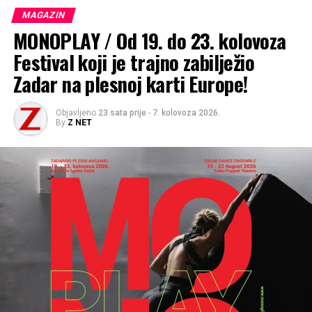
MAGAZIN
MONOPLAY / Od 19. do 23. kolovoza
Festival koji je trajno zabilježio
Zadar na plesnoj karti Europe!
Objavljeno
23 sata prije
-
7. kolovoza 2026.
By
Z NET