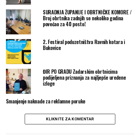
glazba u živo. Nastupiti će i Benkovačke mažoretkinje.
SURADNJA ŽUPANIJE I OBRTNIČKE KOMORE /
Zainteresirani će moći na radionici učiti tehniku
Broj obrtnika zadnjih se nekoliko godina
pjevanja. Vrijedni ljudi će imati u ponudi razne proizvode
povećao za 40 posto!
i usluge na svojim štandovima.
2. Festival poduzetništva Ravnih kotara i
Rate this item:
Submit Rating
Bukovice
No votes yet.
POVEZANE TEME :
BWNKOVAC
FEATURED
ĐIR PO GRADU Zadarskim obrtnicima
FESTIVAL PODUZETNIŠTVA
OBRTNICI
podijeljena priznanja za najljepše uređene
izloge
UP NEXT
TASTE THE DESTINATION / Dođite i okusite Zadarsku
županiju i doma ponesite pršut!
Smanjenje naknade za reklamne poruke
NE PROPUSTITE
Horoskop za 1. lipnja 2026.
KLIKNITE ZA KOMENTAR