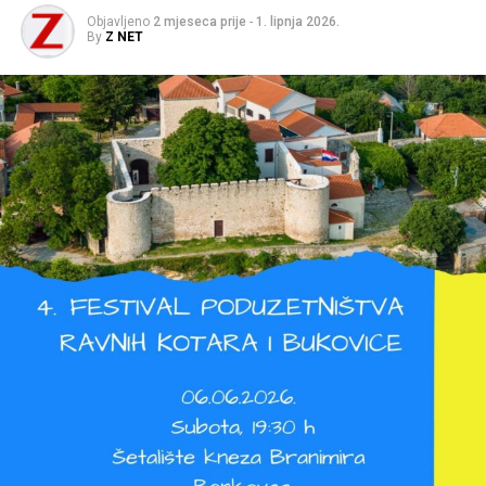
Objavljeno
2 mjeseca prije
-
1. lipnja 2026.
By
Z NET