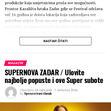
produkcije koja umjetnicima pruža sve mogućnosti.
Prostor Kazališta lutaka Zadar gdje se Festival održava
već 16 godina je doista lokacija koja zadovoljava sve
potrebne uvjete. Kroz sve ove godine postignut je veliki
napredak, ne samo na razini kvalitete dovođenja
hrvatskih i međunarodnih umjetnika, već i na razini
razvoja publike koja u Zadru postoji i razvija se preko 50
NASTAVI ČITATI
godina. Organizatori, Zadarski plesni ansambl koji ove
godine obilježava 35 godina postojanja, očekuju kao što
sve ove godine umjetničkog angažmana i potvrđuju,
uspjeh na svim područjima i velikom odazivu gledatelja.
MAGAZIN
SUPERNOVA ZADAR / Ulovite
najbolje popuste i ove Super subote
Objavljeno
24 sata prije
-
7. kolovoza 2026.
By
Sponzorirani članak