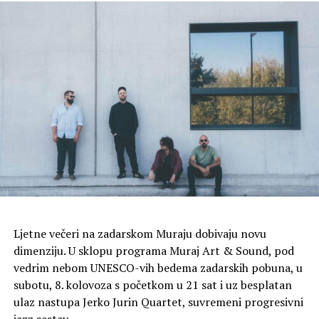
kombinaciji s finalnim sezonskim popustima, garancija
su fenomenalne kupovine. Uživajte u shopping ulovima i
osvježenju u omiljenim kafićima i restoranima centra.
Kako biste se što bolje pripremili, unaprijed provjerite i
cjelokupnu listu popusta koja se nalazi na web stranici
centra. (https://www.supernova-zadar.hr/super-
subota/)
Ljetne večeri na zadarskom Muraju dobivaju novu
dimenziju. U sklopu programa Muraj Art & Sound, pod
vedrim nebom UNESCO-vih bedema zadarskih pobuna, u
subotu, 8. kolovoza s početkom u 21 sat i uz besplatan
ulaz nastupa Jerko Jurin Quartet, suvremeni progresivni