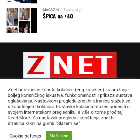
MAGAZIN
7 dana prije
ŠPICA na +40
Znet.hr stranice koriste kolačiće (eng. cookies) za pružanje
boljeg korisničkog iskustva, funkcionalnosti i prikaza sustava
oglašavanja. Nastavkom pregleda znet.hr stranica slažeš se
s korištenjem kolačića. Postavke kolačića možeš podesiti u
POLITIKA PRIVATNOSTI
UVJETI KORIŠTENJA
IMPRESSUM
svojem internetskom pregledniku, a više o tome pročitaj
CJENIK OGLAŠAVANJA
Read More
. Za nastavak pregleda i korištenja znet.hr
stranica klikni na gumb "Slažem se"
Cookie settings
Slažem se