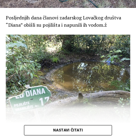
Poluotoka i dodatno poboljšanje javnog prijevoza i
uređenje parkirne politike i širenje parkirnih zona izvan
Poluotoka.
Posljednjih dana članovi zadarskog Lovačkog društva
“Diana” obišli su pojilišta i napunili ih vodom.ž
S obzirom na dugotrajne vrućine i nedostatak vode, u
NASTAVI ČITATI
okviru svojih redovnih aktivnosti, članovi Lovačke udruge