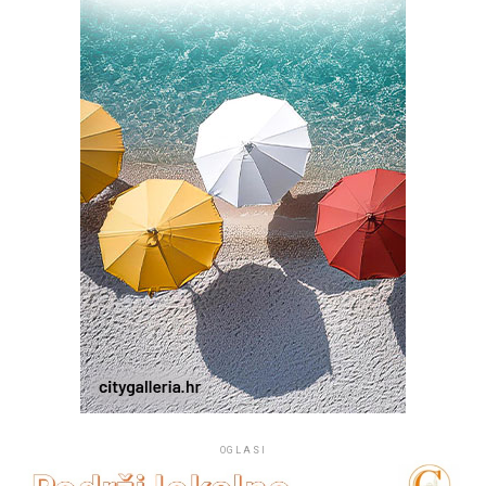
dvije tisuće plovila. Želja župljana je da kip posjetiteljima
i prolaznicima koji plove tim kanalom bude
svjedočanstvo vjere, da se na tom mjestu časti Marija. Taj
projekt župe Kukljica pomogli su Općina Kukljica te
drugi dobročinitelji i donatori.
OGLASI