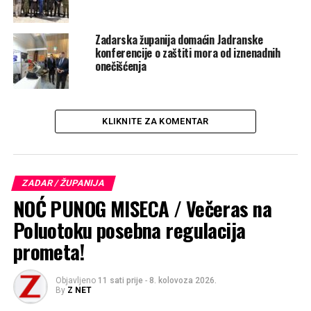
Zadarska županija domaćin Jadranske
konferencije o zaštiti mora od iznenadnih
onečišćenja
KLIKNITE ZA KOMENTAR
ZADAR / ŽUPANIJA
NOĆ PUNOG MISECA / Večeras na
Poluotoku posebna regulacija
prometa!
Objavljeno
11 sati prije
-
8. kolovoza 2026.
By
Z NET