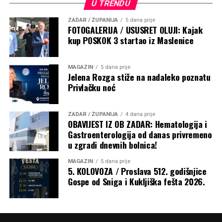
U TRENDU
ZADAR / ŽUPANIJA
5 dana prije
FOTOGALERIJA / USUSRET OLUJI: Kajak
kup POSKOK 3 startao iz Maslenice
MAGAZIN
5 dana prije
Jelena Rozga stiže na nadaleko poznatu
Privlačku noć
ZADAR / ŽUPANIJA
4 dana prije
OBAVIJEST IZ OB ZADAR: Hematologija i
Gastroenterologija od danas privremeno
u zgradi dnevnih bolnica!
Razmatrajući navješteno Evanđelje u kojem je na riječi
žene: „Blažena utroba koja te nosila i prsi koje si sisao!“,
MAGAZIN
5 dana prije
Isus odgovorio: „Još blaženiji oni koji slušaju riječ Božju i
5. KOLOVOZA / Proslava 512. godišnjice
Gospe od Sniga i Kukljiška fešta 2026.
čuvaju je!“, nadbiskup je rekao da to otkriva pravu
veličinu Marije. „Marija nije blažena samo jer je rodila
Isusa, nego ponajprije zato što je slušala Božju riječ,
povjerovala joj, prihvatila je i ostala joj vjerna tijekom