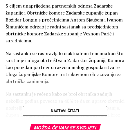
S ciljem unaprijeđena partnerskih odnosa Zadarske
županije i Obrtničke komore Zadarske županije župan
Božidar Longin s pročelnicima Antom Sjaušem i Ivanom
Šimunićem održao je radni sastanak sa predsjednicom
obrtnicke komore Zadarske zupanije Vesnom Parić i
suradnicima.
Na sastanku se raspravljalo o aktualnim temama kao što
su stanje i uloga obrtništva u Zadarskoj županiji, Komora
kao pouzdan partner u razvoju malog gospodarstva te
Uloga županijske Komore u strukovnom obrazovanju za
obrtnička zanimanja.
Na sastanku je rečeno kako se broj obrtnika zadnjih
nekoliko godina povecao za 40% te da su upravo obrtnici
nositelji velikog dijela gospodarstva Zadarske županije.
NASTAVI ČITATI
Župan Longin naglasio je kako Zadarska županina kroz
pakete mjera koje uključuju subvencioniranje kamatnih
MOŽDA ĆE VAM SE SVIDJETI
stopa na kredite, potpore za deficitarna i tradicijska