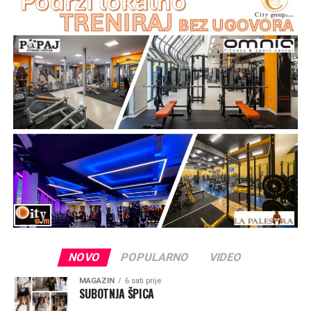
Na mjestu crkvice Gospe od Sniga pomorci su 1514.
godine pronašli sliku Gospe od Sniga te je u njenu čast i
spomen podignuta crkva koja je od tada mjesto vjere,
pouzdanja i izraz ljubavi prema nebeskoj Majci.
„Taj kip je znak vjere, podsjetnik da je Gospa trajno
prisutna među svojim narodom i da majčinskom brigom
prati sve koji tuda prolaze. Gospin pogled je okrenut
prema moru, prema brodicama koje plove tom uvalom,
prema ribarima i obiteljima koje putuju između otoka i
prema putnicima tim morskim putem. To je pogled naše
nebeske Majke koja nas voli, bdije nad nama, hrabri, tješi
i zagovara svoju djecu pred Bogom“, rekao je mons.
Zgrablić.
NOVO
POPULARNO
VIDEO
MAGAZIN
6 sati prije
SUBOTNJA ŠPICA