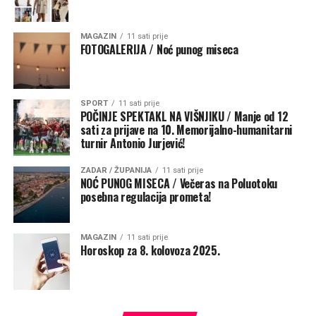
MAGAZIN
11 sati prije
FOTOGALERIJA / Noć punog miseca
SPORT
11 sati prije
POČINJE SPEKTAKL NA VIŠNJIKU / Manje od 12
sati za prijave na 10. Memorijalno-humanitarni
Potaknuo je pomorce i putnike da podignu pogled
turnir Antonio Jurjević!
prema Majci kada tuda prolaze, prekriže se i barem
kratko zamole da ih čuva na putu života
.
„Ta molitva
ZADAR / ŽUPANIJA
11 sati prije
NOĆ PUNOG MISECA / Večeras na Poluotoku
podsjeća da životno putovanje ne započinjemo sami i da
posebna regulacija prometa!
nijedan povratak nije samo plod naše vještine, nego i
Božje providnosti. Neka taj kip bude svjetionik vjere i
nade, znak da nad nama bdije Majka koja nas upućuje
MAGAZIN
11 sati prije
Horoskop za 8. kolovoza 2025.
prema sigurnoj luci – Kristu Spasitelju“, poručio je
nadbiskup.