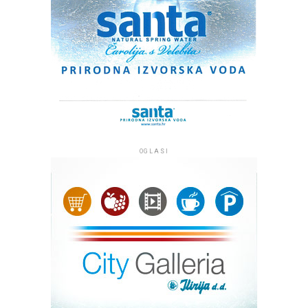
OGLASI
Kip Marije s Isusom, oboje s krunama na glavi, izrađen je
od plemenitog bračkog kamena i visok je tri metra, a s
postoljem četiri metra te je među najvećim Gospinim
kipovima u Hrvatskoj. Klesar Vlado Knežević radio ga je
osamnaest mjeseci u klesarskoj radnji ‘Markvinia’ u
Biogradu na Moru. Kip se nalazi uz jedan od
najprometnijih pomorskih kanala između otoka Ugljana i
Pašmana kojim tijekom sezone dnevno prođe više od