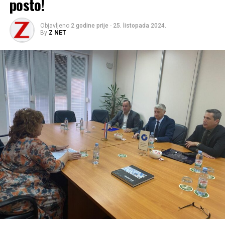
posto!
Objavljeno
2 godine prije
-
25. listopada 2024.
By
Z NET