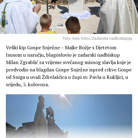
Članovi Lovačkog društva “Diana” redovito obilaze i
foto: Ines Grbić/Zadarska nadbiskupija
grade pojilišta za divljač u svojim lovištima (poput
Veliki kip Gospe Snježne – Majke Božje s Djetetom
Blatskog gaja, Novigrada, Škabrnje o ostalih lokacija)
Isusom u naručju, blagoslovio je zadarski nadbiskup
kako bi životinjama osigurali svježu vodu tijekom ljetnih
Milan Zgrablić za vrijeme svečanog misnog slavlja koje je
suša i kako bi se zaštitilo njihovo stanište.
predvodio na blagdan Gospe Snježne ispred crkve Gospe
od Sniga u uvali Ždrelašćica u župi sv. Pavla u Kukljici, u
srijedu, 5. kolovoza.