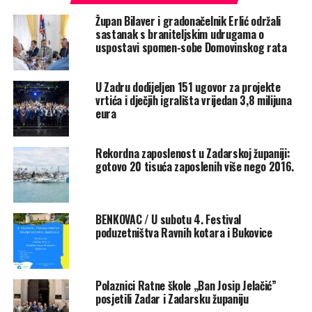
zanimanja, te potpora za IKT sektor.
Župan Bilaver i gradonačelnik Erlić održali
sastanak s braniteljskim udrugama o
uspostavi spomen-sobe Domovinskog rata
Rate this item:
Submit Rating
No votes yet.
U Zadru dodijeljen 151 ugovor za projekte
vrtića i dječjih igrališta vrijedan 3,8 milijuna
POVEZANE TEME :
FEATURED
OBRTNICI
OBRTNIČKA KOMORA
eura
ZADARSKA ŽUPANIJA
UP NEXT
KK ZADAR I PSK / “Srcem u igri, igrom za srce!“ –
Rekordna zaposlenost u Zadarskoj županiji:
Preventivni pregledi zadarskih sportaša i sportašica
gotovo 20 tisuća zaposlenih više nego 2016.
NE PROPUSTITE
TURISTIČKA ZAJEDNICA ZŽ / Održana edukativna
radionica GASTRONOMIJA U EVENTIMA
BENKOVAC / U subotu 4. Festival
poduzetništva Ravnih kotara i Bukovice
Polaznici Ratne škole „Ban Josip Jelačić”
posjetili Zadar i Zadarsku županiju