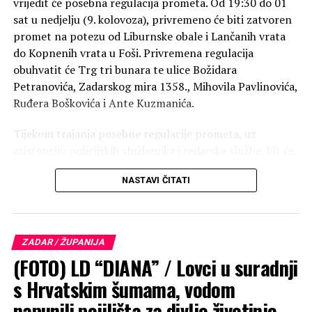
vrijedit će posebna regulacija prometa. Od 19:30 do 01
sat u nedjelju (9. kolovoza), privremeno će biti zatvoren
promet na potezu od Liburnske obale i Lančanih vrata
do Kopnenih vrata u Foši. Privremena regulacija
obuhvatit će Trg tri bunara te ulice Božidara
Petranovića, Zadarskog mira 1358., Mihovila Pavlinovića,
Ruđera Boškovića i Ante Kuzmanića.
Tijekom trajanja posebne regulacije prometa, uz
asistenciju policijskih službenika i redarske službe, bit će
omogućen prolazak vozila žurnih službi, vozila
NASTAVI ČITATI
komunalnih službi te vozila stanara navedenog područja.
Učinak ovakve prometne regulacije analizira se u okviru
Studije zone regulacije pristupa vozilima na Poluotok,
ZADAR / ŽUPANIJA
čiju je izradu Grad Zadar lani naručio od Fakulteta
(FOTO) LD “DIANA” / Lovci u suradnji
prometnih znanosti.
s Hrvatskim šumama, vodom
Na isti način promet je bio reguliran i u utorak, 4.
napunili pojilišta za divlje životinje