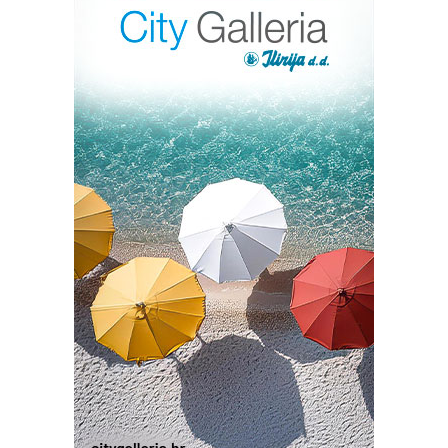
profesionalnih radionica iz područja suvremenog plesa i
izvedbenih umjetnosti, s primarnim fokusom na
produbljivanju plesne prakse kroz studiozan rad i
svjesno bavljenje tijelom. Cilj radionica je upoznavanje
polaznika s alatima i tehnikama kroz specifične
istraživačke procese, u svrhu nadogradnje vlastitih
plesnih, koreografskih i izvedbenih vještina. Ove godine
predavači su Milan Tomášik s radionicom nazvanom
Poetic Body (prezentacija njegove radionice otvara
festival), Andrej Zupančič vodit će već četvrtu godinu za
redom Kung Fu i Qi Gong, te Nina Faidiga s radionicom
plesne tehnike Flying Low & Passing Through sa čijom
prezentaciom se i zatvara Festival.
U sklopu off programa festivala predstavit će se dvije
značajne i vrijedne knjige usko vezane za plesnu
umjetnost. Autorica Iva Nerina Sibila, plesna umjetnica i
publicistkinja, promovirat će knjigu O plesu
strukturiranu od eseja, kritika, razgovora i intervjua, te