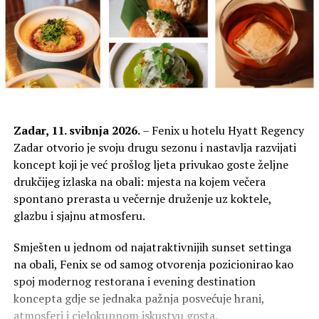
Zadar, 11. svibnja 2026.
– Fenix u hotelu Hyatt Regency
Zadar otvorio je svoju drugu sezonu i nastavlja razvijati
koncept koji je već prošlog ljeta privukao goste željne
drukčijeg izlaska na obali: mjesta na kojem večera
spontano prerasta u večernje druženje uz koktele,
glazbu i sjajnu atmosferu.
Smješten u jednom od najatraktivnijih sunset settinga
na obali, Fenix se od samog otvorenja pozicionirao kao
spoj modernog restorana i evening destination
koncepta gdje se jednaka pažnja posvećuje hrani,
atmosferi i cjelokupnom iskustvu gosta.