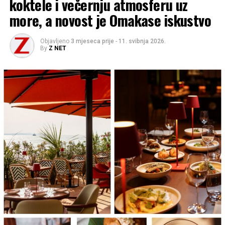
koktele i večernju atmosferu uz
more, a novost je Omakase iskustvo
Objavljeno
3 mjeseca prije
-
11. svibnja 2026.
By
Z NET