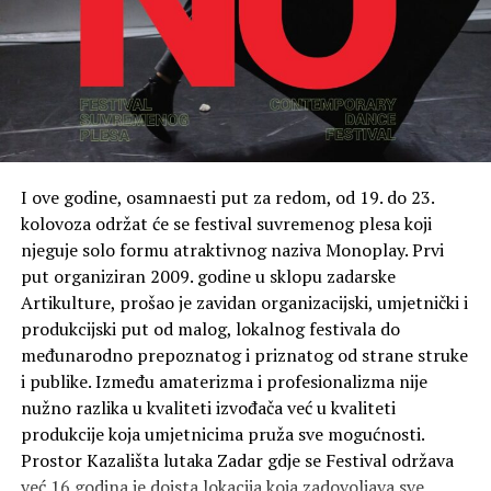
Poseban dio identiteta restorana i dalje ostaje bar
unutar prostora koji tijekom večeri postaje glavno
mjesto okupljanja za after dinner koktele, spontani
izlazak bez rezervacije ili večer provedenu uz glazbu i
pogled na zalazak sunca.
Bilo da dolaze zbog Omakase iskustva, sushi radionica,
koktela na terasi ili večernje atmosfere koja spaja dining
I ove godine, osamnaesti put za redom, od 19. do 23.
i nightlife koncept, gosti se u Fenix i ove sezone vraćaju
kolovoza održat će se festival suvremenog plesa koji
zbog kombinacije vrhunske hrane, energije prostora i
njeguje solo formu atraktivnog naziva Monoplay. Prvi
osjećaja da svaki izlazak ima svoj ritam.
put organiziran 2009. godine u sklopu zadarske
Artikulture, prošao je zavidan organizacijski, umjetnički i
Rate this item:
Submit Rating
produkcijski put od malog, lokalnog festivala do
Rating:
3.00
/5. From 2 votes.
međunarodno prepoznatog i priznatog od strane struke
i publike. Između amaterizma i profesionalizma nije
nužno razlika u kvaliteti izvođača već u kvaliteti
POVEZANE TEME :
FEATURED
GASTRONOMIJA
HYATT REGENCY ZADAR
produkcije koja umjetnicima pruža sve mogućnosti.
Prostor Kazališta lutaka Zadar gdje se Festival održava
UP NEXT
Horoskop za 12. svibnja 2026.
već 16 godina je doista lokacija koja zadovoljava sve