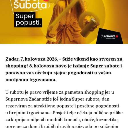
Dana 19. kolovoza, prvi dan festivala, predstavit će se
koreografkinja Anna Konjetzky iz Njemačke s
predstavom Über Die Wut
u izvedbi Sahre Huby.
Predstava proučava potencijal bijesa, osobito ženskog,
kroz pokret, slike, glazbu i tekst. Istražuje bijes kao
individualnu emociju, ali i kao stanje koje je proizvod
društvenih struktura.
Zadar, 7. kolovoza 2026. – Stiže vikend kao stvoren za
shopping! 8. kolovoza novo je izdanje Super subote i
ponovno vas očekuju sjajne pogodnosti u vašim
omiljenim trgovinama.
U subotu je pravo vrijeme za pametan shopping jer u
Supernova Zadar stiže još jedna Super subota, dan
rezerviran za atraktivne popuste i posebne pogodnosti
u brojnim trgovinama. Posjetitelje očekuju odlične prilike
za kupnju omiljenih modnih komada, obuće, kozmetike,
opreme za dom i brojnih drugih proizvoda po sniženim