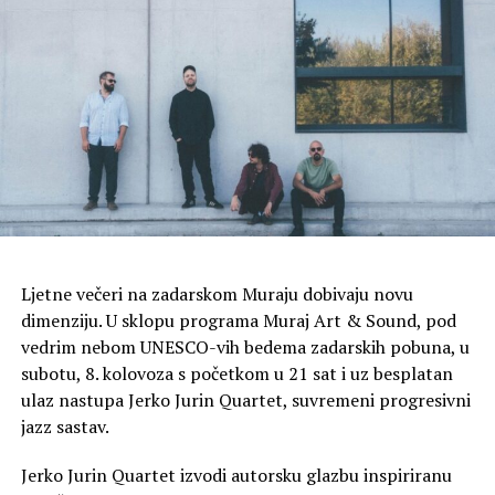
Kako biste se što bolje pripremili, unaprijed provjerite i
cjelokupnu listu popusta koja se nalazi na web stranici
centra. (https://www.supernova-zadar.hr/super-
subota/)
Ljetne večeri na zadarskom Muraju dobivaju novu
dimenziju. U sklopu programa Muraj Art & Sound, pod
vedrim nebom UNESCO-vih bedema zadarskih pobuna, u
subotu, 8. kolovoza s početkom u 21 sat i uz besplatan
ulaz nastupa Jerko Jurin Quartet, suvremeni progresivni
jazz sastav.
Jerko Jurin Quartet izvodi autorsku glazbu inspiriranu
Zadarsku večer koja je na programu treći dan, 21.