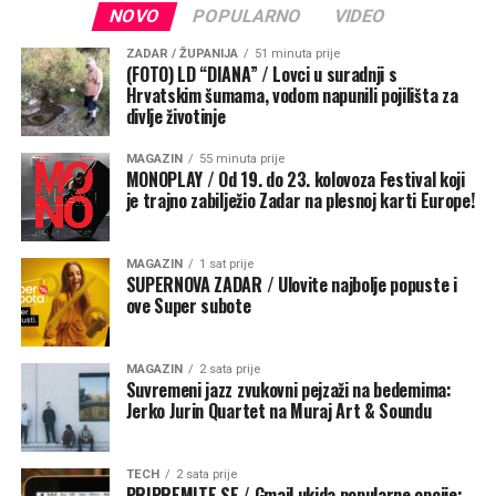
NOVO
POPULARNO
VIDEO
razgovor i druženje se nastaviti voditi uz DJ glazbeni
mikser domaćih izvođača. Kronike Festivala mogu se
ZADAR / ŽUPANIJA
51 minuta prije
pratiti na programu HRT3.
(FOTO) LD “DIANA” / Lovci u suradnji s
Hrvatskim šumama, vodom napunili pojilišta za
divlje životinje
Pokrovitelji festival Monoplay, osamnaestog po redu, su
Grad Zadar, Ministarstvo kulture i medija RH, Zadarska
MAGAZIN
55 minuta prije
županija, TZG Zadra, Ministarstvo za kulturo Republike
MONOPLAY / Od 19. do 23. kolovoza Festival koji
je trajno zabilježio Zadar na plesnoj karti Europe!
Slovenije, HNK Zadar, Kazalište lutaka Zadar i Zaklada
Kultura nova.
MAGAZIN
1 sat prije
SUPERNOVA ZADAR / Ulovite najbolje popuste i
ove Super subote
MAGAZIN
2 sata prije
Suvremeni jazz zvukovni pejzaži na bedemima:
Jerko Jurin Quartet na Muraj Art & Soundu
TECH
2 sata prije
PRIPREMITE SE / Gmail ukida popularne opcije: