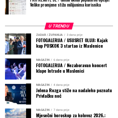
Velike promjene stižu milijunima korisnika
U TRENDU
ZADAR / ŽUPANIJA
3 dana prije
FOTOGALERIJA / USUSRET OLUJI: Kajak
kup POSKOK 3 startao iz Maslenice
MAGAZIN
6 dana prije
FOTOGALERIJA / Nezaboravan koncert
klape Intrade u Maslenici
MAGAZIN
4 dana prije
Jelena Rozga stiže na nadaleko poznatu
Privlačku noć
MAGAZIN
7 dana prije
Mjesečni horoskop za kolovoz 2026.: