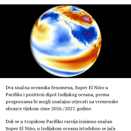
Na taj način požar može iznenada preskočiti vatrogasne
linije, brzo se proširiti na nova područja i ugroziti
vatrogasce te obližnja naselja.
Stručnjaci upozoravaju da je riječ o još
jednom
pokazatelju promjene ponašanja šumskih
požara u uvjetima sve toplije i suše klime
.
Dugotrajni toplinski valovi i nedostatak vlage
povećavaju
rizik od nastanka velikih požara, ali i ekstremnih pojava
poput vatrenih tornada, koji
dodatno otežavaju
gašenje i povećavaju opasnost na terenu
.
Dva snažna oceanska fenomena, Super El Niño u
Pacifiku i pozitivni dipol Indijskog oceana, prema
prognozama bi mogli značajno utjecati na vremenske
obrasce tijekom zime 2026./2027. godine.
Dok se u tropskom Pacifiku razvija iznimno snažan
Super El Niño, u Indijskom oceanu istodobno se jača