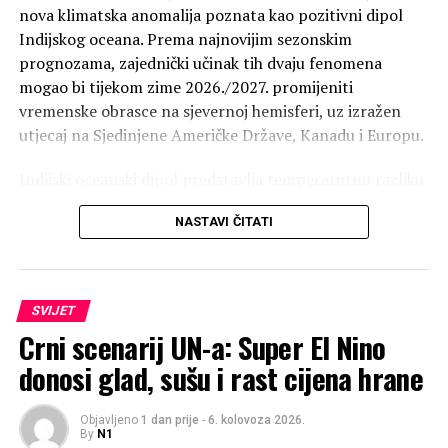
nova klimatska anomalija poznata kao pozitivni dipol
Indijskog oceana. Prema najnovijim sezonskim
prognozama, zajednički učinak tih dvaju fenomena
mogao bi tijekom zime 2026./2027. promijeniti
vremenske obrasce na sjevernoj hemisferi, uz izražen
utjecaj na Sjedinjene Američke Države, Kanadu i Europu.
Indijski oceanski dipol predstavlja temperaturnu razliku
između zapadnog i istočnog dijela Indijskog oceana. U
NASTAVI ČITATI
njegovoj pozitivnoj fazi, u koju upravo ulazimo, zapadni
dio oceana postaje neuobičajeno topao, dok se istočni
hladi. Takva raspodjela temperatura pokreće snažnu
atmosfersku cirkulaciju.
SVIJET
Crni scenarij UN-a: Super El Nino
donosi glad, sušu i rast cijena hrane
Objavljeno
1 dan prije
-
6. kolovoza 2026.
By
N1