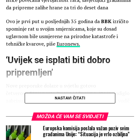
da pripreme zalihe hrane za tri do deset dana
Ovo je prvi put u posljednjih 35 godina da
BBK
izričito
spominje rat u svojim smjernicama, koje su dosad
uglavnom bile usmjerene na prirodne katastrofe i
tehničke kvarove, piše
Euronews.
‘Uvijek se isplati biti dobro
pripremljen’
Nove preporuke dolaze u svjetlu gotovo
četverogodišnjeg rata
Rusije i Ukrajine,
što je podiglo
NASTAVI ČITATI
zabrinutost u pogledu sigurnosti Europe. BBK-ov vodič
pod nazivom
Priprema za krizne situacije i
katastrofe
uključuje savjete o suočavanju s hibridnim
MOŽDA ĆE VAM SE SVIDJETI
prijetnjama, kao što su cyber napadi, dezinformacije,
Europska komisija poslala važan poziv svim
sabotaže i rat. Po prvi put i vojni scenariji su izričito
građanima Unije: “Situacija je vrlo ozbiljna”
obuhvaćeni.