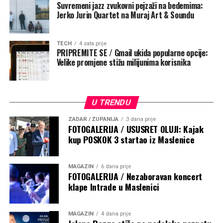
Suvremeni jazz zvukovni pejzaži na bedemima:
Na
posljedice ekstremnih vrućina i manjka
Jerko Jurin Quartet na Muraj Art & Soundu
oborina
već upozoravaju i poljoprivrednici u
Ujedinjenom Kraljevstvu i ostatku Europe, gdje
trgovci
TECH
4 sata prije
očekuju rast cijena hrane zbog slabijih ovogodišnjih
PRIPREMITE SE / Gmail ukida popularne opcije:
prinosa
.
Velike promjene stižu milijunima korisnika
U TRENDU
ZADAR / ŽUPANIJA
3 dana prije
FOTOGALERIJA / USUSRET OLUJI: Kajak
kup POSKOK 3 startao iz Maslenice
MAGAZIN
6 dana prije
FOTOGALERIJA / Nezaboravan koncert
klape Intrade u Maslenici
MAGAZIN
4 dana prije