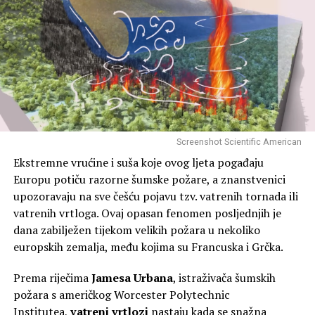
esencijalne lijekove, kao i pripremu nužnih alata kao što
su baterijska svjetiljka, radio na baterije i kamperska peć.
Također se preporučuje korištenje aplikacije za
upozorenje kako bi se ostalo informiran u slučaju
nestanka struje ili drugih smetnji.
Iako su nove smjernice odgovor na globalne napetosti,
one su također osmišljene da osnaže građane da
poduzmu male, ali važne korake u pripremi za bilo koju
Screenshot Scientific American
kriznu situaciju, bilo da je riječ o ratu, prirodnoj
Ekstremne vrućine i suša koje ovog ljeta pogađaju
katastrofi ili tehničkom kvaru.
Europu potiču razorne šumske požare, a znanstvenici
upozoravaju na sve češću pojavu tzv. vatrenih tornada ili
Rate this item:
Submit Rating
vatrenih vrtloga. Ovaj opasan fenomen posljednjih je
No votes yet.
dana zabilježen tijekom velikih požara u nekoliko
europskih zemalja, među kojima su Francuska i Grčka.
POVEZANE TEME :
NJEMAČKA
RAT
ZALIHE
Prema riječima
Jamesa Urbana
, istraživača šumskih
UP NEXT
požara s američkog Worcester Polytechnic
SEVERE WEATHER.EU / Što ovaj neobični polarni vrtlog
znači za nadolazeću zimu?
Institutea,
vatreni vrtlozi
nastaju kada se snažna