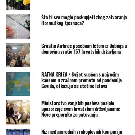
Ralph Tiesler,
predsjednik BBK-a, naglasio je važnost
Što bi sve moglo poskupjeti zbog zatvaranja
pripreme: ‘Uvijek se isplati biti dobro pripremljen’. Ovu
Hormuškog tjesnaca?
tvrdnju podupire i šef Njemačke savezne obavještajne
službe (BND),
Martin Jäger,
koji je upozorio da
mogućnost rata ne treba potcijeniti.
Croatia Airlines posebnim letom iz Dubaija u
domovinu vratio 157 hrvatskih državljana
‘Već smo na vatrenoj liniji, ne smijemo se opustiti’,
upozorio je šef BND-a, čija je prethodna dužnost bila –
njemački veleposlanik u Ukrajini, prenosi
Tportal.
RATNA KRIZA / Svijet suočen s najvećim
kaosom u zračnom prometu od pandemije
Zalihe za obitelj u vrijednosti
Covida, otkazuju se stotine letova
200-300 eura
Ministarstvo vanjskih poslova poslalo
Vodič pruža praktične savjete za pripremu kućanstava, s
upozorenje svim hrvatskim državljanima:
Nove preporuke za putovanja
naglaskom na osiguranje samodostatnosti do deset
dana. Međutim, praktičnost skladištenja hrane i vode za
višečlane obitelji u ograničenom prostoru, posebno
Niz međunarodnih zrakoplovnih kompanija