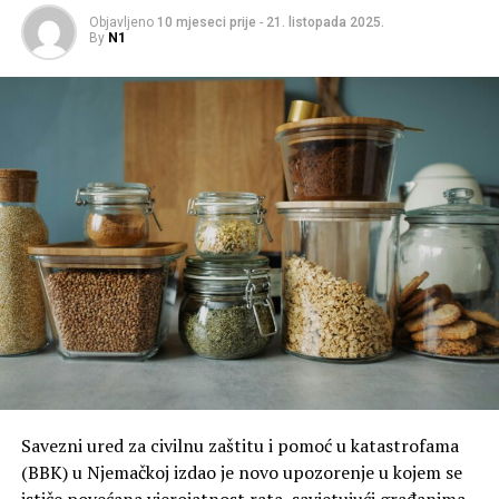
Objavljeno
10 mjeseci prije
-
21. listopada 2025.
By
N1
Savezni ured za civilnu zaštitu i pomoć u katastrofama
(BBK) u Njemačkoj izdao je novo upozorenje u kojem se
ističe povećana vjerojatnost rata, savjetujući građanima