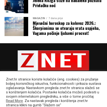
Jelena Rozga stiže na nadaleko poznatu
Privlačku noć
MAGAZIN
7 dana prije
Mjesečni horoskop za kolovoz 2026.:
Škorpionima se otvaraju vrata uspjeha,
Vagama počinje ljubavni procvat!
Znet.hr stranice koriste kolačiće (eng. cookies) za pružanje
boljeg korisničkog iskustva, funkcionalnosti i prikaza sustava
oglašavanja. Nastavkom pregleda znet.hr stranica slažeš se
s korištenjem kolačića. Postavke kolačića možeš podesiti u
POLITIKA PRIVATNOSTI
UVJETI KORIŠTENJA
IMPRESSUM
svojem internetskom pregledniku, a više o tome pročitaj
CJENIK OGLAŠAVANJA
Read More
. Za nastavak pregleda i korištenja znet.hr
stranica klikni na gumb "Slažem se"