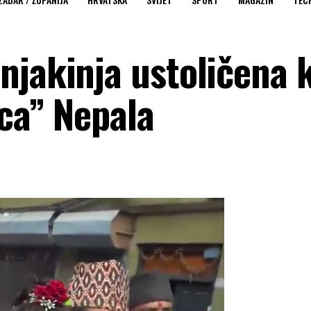
njakinja ustoličena 
ica” Nepala