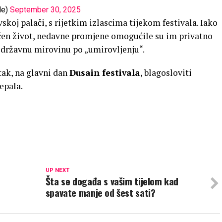
de)
September 30, 2025
koj palači, s rijetkim izlascima tijekom festivala. Iako
čen život, nedavne promjene omogućile su im privatno
u državnu mirovinu po „umirovljenju“.
tak, na glavni dan
Dusain festivala
, blagosloviti
epala.
UP NEXT
Šta se događa s vašim tijelom kad
spavate manje od šest sati?