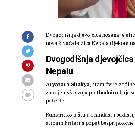
Dvogodišnja djevojčica nošena je uli
nova živuća božica Nepala tijekom naj
Dvogodišnja djevojčica 
Nepalu
Aryatara Shakya
, stara dvije godin
zamijenivši svoju prethodnicu koja se
pubertet.
Kumari, koju štuju i hindusi i budisti
strogih kriterija poput besprijekorne 