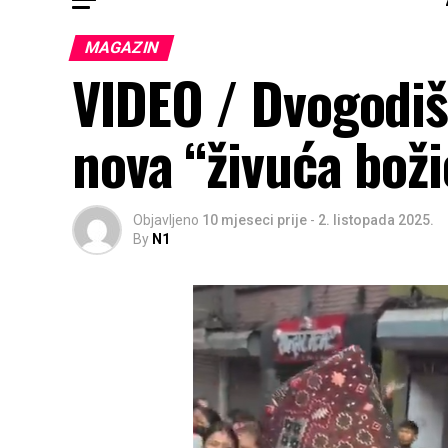
MAGAZIN
VIDEO / Dvogodiš
nova “živuća bož
Objavljeno
10 mjeseci prije
-
2. listopada 2025.
By
N1