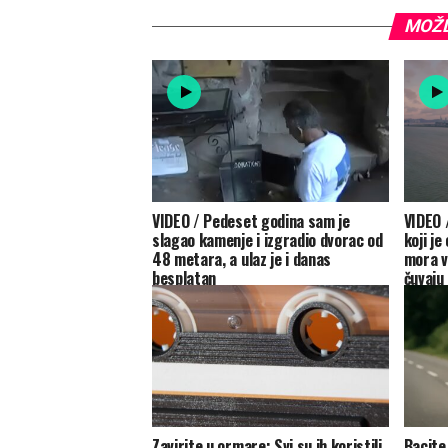
MOŽD
VIDEO / Pedeset godina sam je
VIDEO /
slagao kamenje i izgradio dvorac od
koji je
48 metara, a ulaz je i danas
mora v
besplatan
čuvaju
Zavirite u ormare: Svi su ih koristili,
Bacite