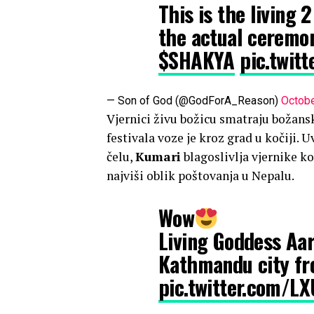
This is the living 
the actual ceremo
$SHAKYA
pic.twit
— Son of God (@GodForA_Reason)
Octobe
Vjernici živu božicu smatraju božansk
festivala voze je kroz grad u kočiji.
čelu,
Kumari
blagoslivlja vjernike ko
najviši oblik poštovanja u Nepalu.
Wow
Living Goddess Aar
Kathmandu city f
pic.twitter.com/L