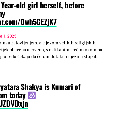
2 Year-old girl herself, before
ny
ter.com/0wh5GEZjK7
r 1, 2025
im utjelovljenjem, a tijekom velikih religijskih
 Uvijek obučena u crveno, s oslikanim trećim okom na
ji u redu čekaju da čelom dotaknu njezina stopala –
yatara Shakya is Kumari of
rom today
XUZDVDxjn