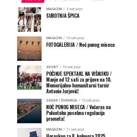
MAGAZIN
5 sati prije
SUBOTNJA ŠPICA
MAGAZIN
10 sati prije
FOTOGALERIJA / Noć punog miseca
SPORT
10 sati prije
POČINJE SPEKTAKL NA VIŠNJIKU /
Manje od 12 sati za prijave na 10.
Memorijalno-humanitarni turnir
Antonio Jurjević!
ZADAR / ŽUPANIJA
10 sati prije
NOĆ PUNOG MISECA / Večeras na
Poluotoku posebna regulacija
prometa!
MAGAZIN
11 sati prije
Horoskop za 8. kolovoza 2025.