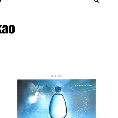
kao
OGLASI