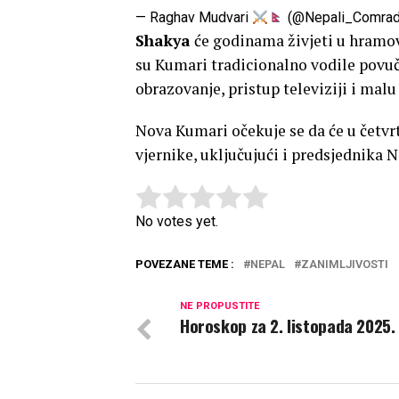
— Raghav Mudvari
(@Nepali_Comra
Shakya
će godinama živjeti u hramovs
su Kumari tradicionalno vodile povu
obrazovanje, pristup televiziji i mal
Nova Kumari očekuje se da će u četvr
vjernike, uključujući i predsjednika N
Rate this item:
Submit Rating
No votes yet.
POVEZANE TEME :
NEPAL
ZANIMLJIVOSTI
NE PROPUSTITE
Horoskop za 2. listopada 2025.