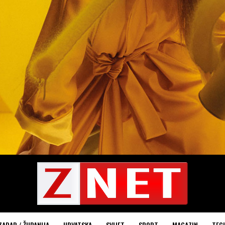
ZADAR / ŽUPANIJA
HRVATSKA
SVIJET
SPORT
MAGAZIN
TEC