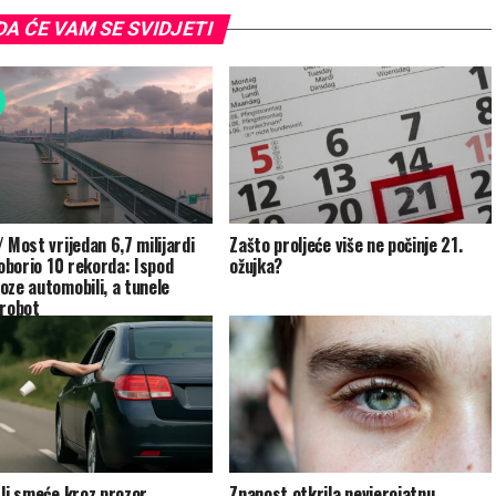
A ĆE VAM SE SVIDJETI
 Most vrijedan 6,7 milijardi
Zašto proljeće više ne počinje 21.
 oborio 10 rekorda: Ispod
ožujka?
oze automobili, a tunele
 robot
 li smeće kroz prozor
Znanost otkrila nevjerojatnu