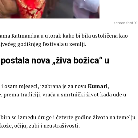
screenshot X
cama Katmandua u utorak kako bi bila ustoličena kao
većeg godišnjeg festivala u zemlji.
postala nova „živa božica“ u
e i osam mjeseci, izabrana je za novu
Kumari
,
, prema tradiciji, vraća u smrtnički život kada uđe u
, bira se između druge i četvrte godine života na temelju
kože, očiju, zubi i neustrašivosti.