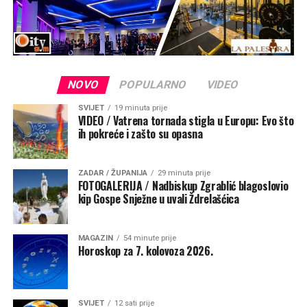
NOVO
POPULARNO
VIDEO
SVIJET
19 minuta prije
VIDEO / Vatrena tornada stigla u Europu: Evo što
Nakon mise održana je procesija brodovima od
ih pokreće i zašto su opasna
Ždrelašćice do Kukljice, a nadbiskup i svećenici
koncelebranti bili su u brodu u kojem se vozio Gospin kip
iz Ždrelašćice u župnu crkvu sv. Pavla u Kukljicu. Za
ZADAR / ŽUPANIJA
29 minuta prije
FOTOGALERIJA / Nadbiskup Zgrablić blagoslovio
vrijeme plovidbe, brodovi su kružili oko broda u kojem je
kip Gospe Snježne u uvali Ždrelašćica
Gospin kip koji je okićen zlatnim nakitom, brojnim
zavjetnim darovima.
MAGAZIN
54 minute prije
Horoskop za 7. kolovoza 2026.
SVIJET
12 sati prije