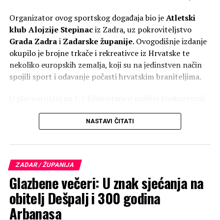
osamnaest mjeseci u klesarskoj radnji ‘Markvinia’ u
Biogradu na Moru. Kip se nalazi uz jedan od
Organizator ovog sportskog događaja bio je
Atletski
najprometnijih pomorskih kanala između otoka Ugljana i
klub Alojzije Stepinac
iz Zadra, uz pokroviteljstvo
Pašmana kojim tijekom sezone dnevno prođe više od
Grada Zadra
i
Zadarske županije
. Ovogodišnje izdanje
dvije tisuće plovila. Želja župljana je da kip posjetiteljima
okupilo je brojne trkače i rekreativce iz Hrvatske te
i prolaznicima koji plove tim kanalom bude
nekoliko europskih zemalja, koji su na jedinstven način
svjedočanstvo vjere, da se na tom mjestu časti Marija. Taj
spojili sport i odavanje počasti hrvatskim braniteljima.
projekt župe Kukljica pomogli su Općina Kukljica te
U glavnoj utrci na 1,5 kilometara u muškoj konkurenciji
drugi dobročinitelji i donatori.
najbrži je bio
Sebastjan Bartolj
iz Slovenije s vremenom
5:35. Drugo mjesto osvojio je
Jakov Sorić
iz Zadra (6:04),
NASTAVI ČITATI
dok je treći kroz cilj prošao
Dario Linardić
iz TK Rival
Rijeka s vremenom 6:05.
ZADAR / ŽUPANIJA
Glazbene večeri: U znak sjećanja na
obitelj Dešpalj i 300 godina
Arbanasa