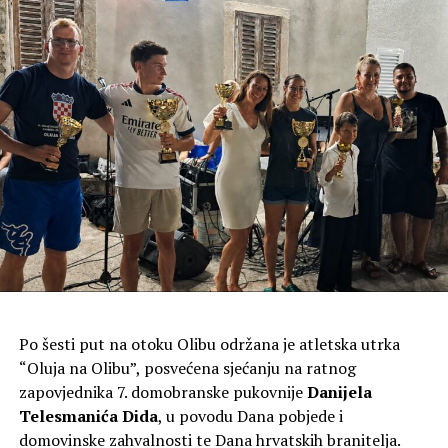
kulture RH.
Po šesti put na otoku Olibu održana je atletska utrka
Kip Marije s Isusom, oboje s krunama na glavi, izrađen je
“Oluja na Olibu”, posvećena sjećanju na ratnog
od plemenitog bračkog kamena i visok je tri metra, a s
zapovjednika 7. domobranske pukovnije
Danijela
postoljem četiri metra te je među najvećim Gospinim
Telesmanića Dida
, u povodu Dana pobjede i
kipovima u Hrvatskoj. Klesar Vlado Knežević radio ga je
domovinske zahvalnosti te Dana hrvatskih branitelja.