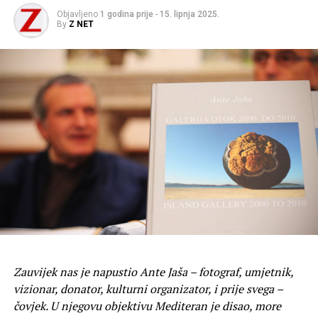
Objavljeno
1 godina prije
-
15. lipnja 2025.
By
Z NET
Zauvijek nas je napustio Ante Jaša – fotograf, umjetnik,
vizionar, donator, kulturni organizator, i prije svega –
čovjek. U njegovu objektivu Mediteran je disao, more