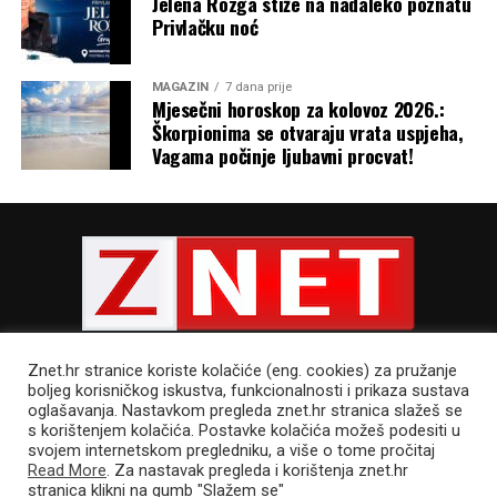
Jelena Rozga stiže na nadaleko poznatu
Privlačku noć
MAGAZIN
7 dana prije
Mjesečni horoskop za kolovoz 2026.:
Škorpionima se otvaraju vrata uspjeha,
Vagama počinje ljubavni procvat!
„Treba se zapitati oko čega se uistinu okreće moj život –
oko Boga ili samo oko mojih planova, interesa i želja? Je
Znet.hr stranice koriste kolačiće (eng. cookies) za pružanje
li Krist kormilo moje životne lađe ili Boga zazivam samo
boljeg korisničkog iskustva, funkcionalnosti i prikaza sustava
kada zaprijeti oluja? Slušam li njegovu riječ samo kad mi
oglašavanja. Nastavkom pregleda znet.hr stranica slažeš se
s korištenjem kolačića. Postavke kolačića možeš podesiti u
odgovara ili joj dopuštam da ispravlja moj smjer, mijenja
POLITIKA PRIVATNOSTI
UVJETI KORIŠTENJA
IMPRESSUM
svojem internetskom pregledniku, a više o tome pročitaj
moje odluke i oblikuje moje odnose?
CJENIK OGLAŠAVANJA
Read More
. Za nastavak pregleda i korištenja znet.hr
stranica klikni na gumb "Slažem se"