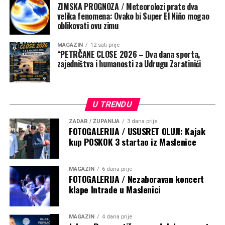
ZIMSKA PROGNOZA / Meteorolozi prate dva
velika fenomena: Ovako bi Super El Niño mogao
oblikovati ovu zimu
MAGAZIN
12 sati prije
“PETRČANE CLOSE 2026 – Dva dana sporta,
zajedništva i humanosti za Udrugu Zaratinići
Nadbiskup je upozorio da procesija brodovima ne smije
U TRENDU
biti samo vanjski običaj i turistička atrakcija. „Brod koji
kruži oko Gospinog kipa je slika čovjeka koji želi svoj
ZADAR / ŽUPANIJA
3 dana prije
FOTOGALERIJA / USUSRET OLUJI: Kajak
život usmjeriti prema Bogu. Tada ispovijedamo da ne
kup POSKOK 3 startao iz Maslenice
želimo ploviti sami, bez smjera i cilja. Potrebna nam je
Marijina blizina i zagovor, njezin primjer vjere.
MAGAZIN
6 dana prije
FOTOGALERIJA / Nezaboravan koncert
Marija ne zadržava naše brodice oko sebe. Ona nije cilj
klape Intrade u Maslenici
plovidbe, nego nas vodi prema svome Sinu. Njena želja je
da slušamo Krista“, poručio je mons. Zgrablić, dodavši da
nije dovoljno brodicom kružiti oko Gospinog kipa.
MAGAZIN
4 dana prije