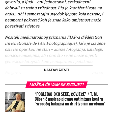
govorilo, a ljudi – oni jednostavni, svakodnevni –
dobivali su trajnu vrijednost. Bio je kroničar života na
otoku, tihi i samozatajni svjedok ljepote koja nestaje, i
neumorni pokretač koji je znao kako umjetnost može
povezivati svjetove.
Nositelj međunarodnog priznanja FIAP-a (Fédération
Internationale de l’Art Photographique), Jaša je iza sebe
ostavio opus koji ne stari – zbirke fotografija, kataloge,
donacije muzejima, ali i ono što se ne može mjeriti:
generacije fotografa koje je inspirirao i potaknuo.
NASTAVI ČITATI
Njegova djela nisu bila tek estetska zabilješka – ona su
bila iskrena priča o moru, čovjeku i svetosti mjesta. Kroz
međunarodne izložbe fotografije poput Čovjek i more i
MOŽDA ĆE VAM SE SVIDJETI
Sveti otok, koje je pokrenuo i godinama gradio, Ante Jaša
“POGLEDAJ OKO SEBE, ČOVJEČE” / T. M.
je otvorio prostor za dijalog između lokalnog i globalnog,
Bilosnić napisao pjesmu optimizma kontra
tradicije i suvremenosti. Njegov rad bio je most između
“sveopćoj kuknjavi na društvenim mrežama”
svjetova, između prošlog i budućeg.