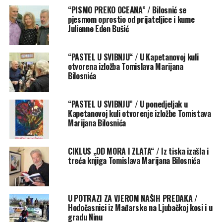
“PISMO PREKO OCEANA” / Bilosnić se
Bio je jedan od onih rijetkih ljudi koji su tiho činili velika
pjesmom oprostio od prijateljice i kume
djela. Nije tražio pozornicu, ali je uvijek bio prisutan – u
Julienne Eden Bušić
kadru, u prostoru, u srcima onih koji su ga poznavali.
“PASTEL U SVIBNJU“ / U Kapetanovoj kuli
Danas, kad se opraštamo, ne nestaje samo umjetnik –
otvorena izložba Tomislava Marijana
nestaje dio jednog svijeta. Ali ono što je ostavio za
Bilosnića
sobom ostat će zauvijek: svjetlost zarobljena na papiru,
more koje šumi u crno-bijelom, lice ribara koje gleda u
“PASTEL U SVIBNJU” / U ponedjeljak u
vječnost.
Kapetanovoj kuli otvorenje izložbe Tomistava
Marijana Bilosnića
Zbogom, Ante. Hvala ti na svemu.
Neka ti more bude mirno, a svjetlo vječno.
CIKLUS „OD MORA I ZLATA“ / Iz tiska izašla i
treća knjiga Tomislava Marijana Bilosnića
Tomislav Marijan Bilosnić
Zemunik, 14. lipnja 2025.
U POTRAZI ZA VJEROM NAŠIH PREDAKA /
Hodočasnici iz Mađarske na Ljubačkoj kosi i u
Rate this item:
Submit Rating
gradu Ninu
No votes yet.