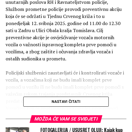
unutarnjih poslova RH i Ravnateljstvom policije,
Službom prometne policije provodi preventivnu akciju
koja će se održati u Tjednu Crvenog križa i to u
ponedjeljak 12. svibnja 2025. godine od 11.00 do 12.30
sati u Zadru u Ulici Obala kralja Tomislava. Cilj
preventivne akcije je osvješćivanje vozača motornih
vozila o važnosti ispravnog kompleta prve pomoći u
vozilima, a zbog zaštite i očuvanja zdravlja vozača i
ostalih sudionika u prometu.
Policijski službenici zaustavljati će i kontrolirati vozače i
vozila, a vozačima koji ne budu imali komplet prve
pomoći u vozilu ili ne budu imali komplet prve pomoći s
važećim rokom trajanja predstavnik Crvenog križa
predat će ispravan (novi) komplet prve pomoći.
NASTAVI ČITATI
Vozačima koji će imati ispravan komplet prve pomoći
predstavnik Crvenog križa predati će Priručnik za vozače
MOŽDA ĆE VAM SE SVIDJETI
i sve sudionike u prometu.
FOTOGALERIJA / USUSRET OLUJI: Kajak kup