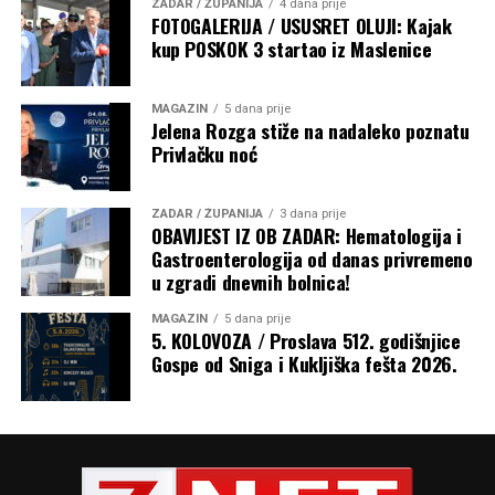
ZADAR / ŽUPANIJA
4 dana prije
FOTOGALERIJA / USUSRET OLUJI: Kajak
kup POSKOK 3 startao iz Maslenice
MAGAZIN
5 dana prije
Jelena Rozga stiže na nadaleko poznatu
Privlačku noć
ZADAR / ŽUPANIJA
3 dana prije
OBAVIJEST IZ OB ZADAR: Hematologija i
Gastroenterologija od danas privremeno
u zgradi dnevnih bolnica!
Razmatrajući navješteno Evanđelje u kojem je na riječi
žene: „Blažena utroba koja te nosila i prsi koje si sisao!“,
MAGAZIN
5 dana prije
Isus odgovorio: „Još blaženiji oni koji slušaju riječ Božju i
5. KOLOVOZA / Proslava 512. godišnjice
Gospe od Sniga i Kukljiška fešta 2026.
čuvaju je!“, nadbiskup je rekao da to otkriva pravu
veličinu Marije. „Marija nije blažena samo jer je rodila
Isusa, nego ponajprije zato što je slušala Božju riječ,
povjerovala joj, prihvatila je i ostala joj vjerna tijekom
cijelog života. Prije nego što je rodila Isusa po tijelu,
začela ga je poslušnošću Božjoj riječi.