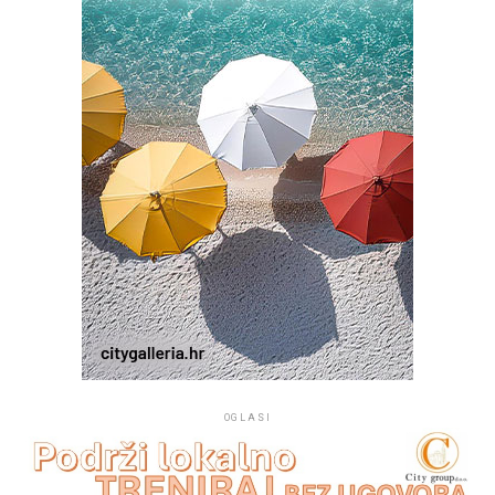
i prolaznicima koji plove tim kanalom bude
svjedočanstvo vjere, da se na tom mjestu časti Marija. Taj
projekt župe Kukljica pomogli su Općina Kukljica te
drugi dobročinitelji i donatori.
OGLASI
Na mjestu crkvice Gospe od Sniga pomorci su 1514.