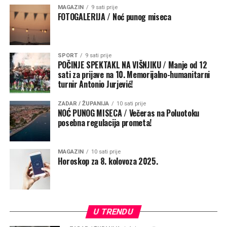
MAGAZIN
9 sati prije
FOTOGALERIJA / Noć punog miseca
SPORT
9 sati prije
POČINJE SPEKTAKL NA VIŠNJIKU / Manje od 12
sati za prijave na 10. Memorijalno-humanitarni
Potaknuo je pomorce i putnike da podignu pogled
turnir Antonio Jurjević!
prema Majci kada tuda prolaze, prekriže se i barem
kratko zamole da ih čuva na putu života
.
„Ta molitva
ZADAR / ŽUPANIJA
10 sati prije
NOĆ PUNOG MISECA / Večeras na Poluotoku
podsjeća da životno putovanje ne započinjemo sami i da
posebna regulacija prometa!
nijedan povratak nije samo plod naše vještine, nego i
Božje providnosti. Neka taj kip bude svjetionik vjere i
nade, znak da nad nama bdije Majka koja nas upućuje
MAGAZIN
10 sati prije
Horoskop za 8. kolovoza 2025.
prema sigurnoj luci – Kristu Spasitelju“, poručio je
nadbiskup.
U TRENDU