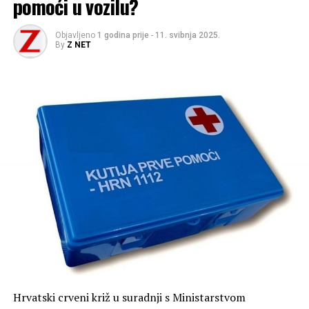
pomoći u vozilu?
Objavljeno
1 godina prije
-
11. svibnja 2025.
By
Z NET
Hrvatski crveni križ u suradnji s Ministarstvom