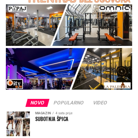
godine pronašli sliku Gospe od Sniga te je u njenu čast i
spomen podignuta crkva koja je od tada mjesto vjere,
pouzdanja i izraz ljubavi prema nebeskoj Majci.
„Taj kip je znak vjere, podsjetnik da je Gospa trajno
prisutna među svojim narodom i da majčinskom brigom
prati sve koji tuda prolaze. Gospin pogled je okrenut
prema moru, prema brodicama koje plove tom uvalom,
prema ribarima i obiteljima koje putuju između otoka i
prema putnicima tim morskim putem. To je pogled naše
nebeske Majke koja nas voli, bdije nad nama, hrabri, tješi
i zagovara svoju djecu pred Bogom“, rekao je mons.
Zgrablić.
NOVO
POPULARNO
VIDEO
MAGAZIN
4 sata prije
SUBOTNJA ŠPICA