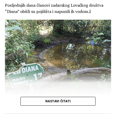
Poluotoka.
Posljednjih dana članovi zadarskog Lovačkog društva
“Diana” obišli su pojilišta i napunili ih vodom.ž
S obzirom na dugotrajne vrućine i nedostatak vode, u
NASTAVI ČITATI
okviru svojih redovnih aktivnosti, članovi Lovačke udruge
Diana uz podršku Hrvatskih šuma, napunili su pojilišta i