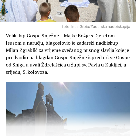
Članovi Lovačkog društva “Diana” redovito obilaze i
foto: Ines Grbić/Zadarska nadbiskupija
grade pojilišta za divljač u svojim lovištima (poput
Veliki kip Gospe Snježne – Majke Božje s Djetetom
Blatskog gaja, Novigrada, Škabrnje o ostalih lokacija)
Isusom u naručju, blagoslovio je zadarski nadbiskup
kako bi životinjama osigurali svježu vodu tijekom ljetnih
Milan Zgrablić za vrijeme svečanog misnog slavlja koje je
suša i kako bi se zaštitilo njihovo stanište.
predvodio na blagdan Gospe Snježne ispred crkve Gospe
od Sniga u uvali Ždrelašćica u župi sv. Pavla u Kukljici, u
srijedu, 5. kolovoza.