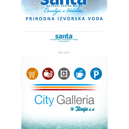
OGLASI
Kip Marije s Isusom, oboje s krunama na glavi, izrađen je
od plemenitog bračkog kamena i visok je tri metra, a s
postoljem četiri metra te je među najvećim Gospinim
kipovima u Hrvatskoj. Klesar Vlado Knežević radio ga je
osamnaest mjeseci u klesarskoj radnji ‘Markvinia’ u
Biogradu na Moru. Kip se nalazi uz jedan od
najprometnijih pomorskih kanala između otoka Ugljana i
Pašmana kojim tijekom sezone dnevno prođe više od
dvije tisuće plovila. Želja župljana je da kip posjetiteljima