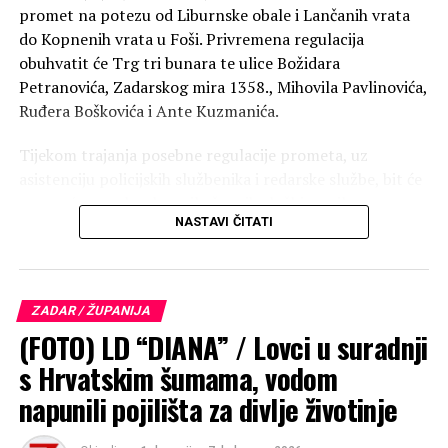
promet na potezu od Liburnske obale i Lančanih vrata
do Kopnenih vrata u Foši. Privremena regulacija
obuhvatit će Trg tri bunara te ulice Božidara
Petranovića, Zadarskog mira 1358., Mihovila Pavlinovića,
Ruđera Boškovića i Ante Kuzmanića.
Tijekom trajanja posebne regulacije prometa, uz
asistenciju policijskih službenika i redarske službe, bit će
omogućen prolazak vozila žurnih službi, vozila
NASTAVI ČITATI
komunalnih službi te vozila stanara navedenog područja.
Učinak ovakve prometne regulacije analizira se u okviru
Studije zone regulacije pristupa vozilima na Poluotok,
ZADAR / ŽUPANIJA
čiju je izradu Grad Zadar lani naručio od Fakulteta
(FOTO) LD “DIANA” / Lovci u suradnji
prometnih znanosti.
s Hrvatskim šumama, vodom
Na isti način promet je bio reguliran i u utorak, 4.
napunili pojilišta za divlje životinje
kolovoza, a za vrijeme posebne regulacije prometa
provodi se povremeno ručno brojenje (snimanje)