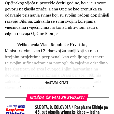
Općinskog vijeća u protekle četiri godine, koja je u svom
govoru naglasila značaj Dana Općine kao trenutka za
odavanje priznanja svima koji su svojim radom doprinijeli
razvoju Bibinja, zahvalila se svim svojim kolegama
vijećnicama i vijećnicima na konstruktivnom radu s
ciljem razvoja Općine Bibinje.
– Veliko hvala Vladi Republike Hrvatske,
Ministarstvima kao i Zadarskoj županiji koji su nas u
brojnim projektima prepoznali kao ozbiljnog partnera,
te svojim sufinanciranjem pomogli da zajedno odradimo
iste. Čestitam od srca i ovogodišnjim laureatima na
dobivanju nagrada i priznanja. Dragi prijatelji Bibinja
zahvaljujem svima što ste došli na današnji dan, kada
NASTAVI ČITATI
slavimo naš i hrvatski ponos. Doprinos stvaranju
hrvatske države, doprinos razvoju naše općine za
MOŽDA ĆE VAM SE SVIDJETI
kvalitetan život svih naših ljudi – rekla je Kandić.
SUBOTA, 8. KOLOVOZA / Raspivano Bibinje po
Načelnik Općine Bibinje, Šime Sekula, govorio je o
45. put okuplja vrhunske klape – jedina