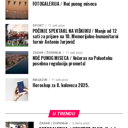
FOTOGALERIJA / Noć punog miseca
SPORT
11 sati prije
POČINJE SPEKTAKL NA VIŠNJIKU / Manje od 12
sati za prijave na 10. Memorijalno-humanitarni
Potaknuo je pomorce i putnike da podignu pogled
turnir Antonio Jurjević!
prema Majci kada tuda prolaze, prekriže se i barem
kratko zamole da ih čuva na putu života
.
„Ta molitva
ZADAR / ŽUPANIJA
11 sati prije
NOĆ PUNOG MISECA / Večeras na Poluotoku
podsjeća da životno putovanje ne započinjemo sami i da
posebna regulacija prometa!
nijedan povratak nije samo plod naše vještine, nego i
Božje providnosti. Neka taj kip bude svjetionik vjere i
nade, znak da nad nama bdije Majka koja nas upućuje
MAGAZIN
11 sati prije
Horoskop za 8. kolovoza 2025.
prema sigurnoj luci – Kristu Spasitelju“, poručio je
nadbiskup.
U TRENDU
ZADAR / ŽUPANIJA
5 dana prije