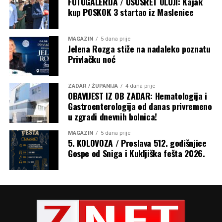
FOTOGALERIJA / USUSRET OLUJI: Kajak
kup POSKOK 3 startao iz Maslenice
MAGAZIN
5 dana prije
Jelena Rozga stiže na nadaleko poznatu
Privlačku noć
ZADAR / ŽUPANIJA
4 dana prije
OBAVIJEST IZ OB ZADAR: Hematologija i
Gastroenterologija od danas privremeno
u zgradi dnevnih bolnica!
Razmatrajući navješteno Evanđelje u kojem je na riječi
žene: „Blažena utroba koja te nosila i prsi koje si sisao!“,
MAGAZIN
5 dana prije
Isus odgovorio: „Još blaženiji oni koji slušaju riječ Božju i
5. KOLOVOZA / Proslava 512. godišnjice
Gospe od Sniga i Kukljiška fešta 2026.
čuvaju je!“, nadbiskup je rekao da to otkriva pravu
veličinu Marije. „Marija nije blažena samo jer je rodila
Isusa, nego ponajprije zato što je slušala Božju riječ,
povjerovala joj, prihvatila je i ostala joj vjerna tijekom
cijelog života. Prije nego što je rodila Isusa po tijelu,
začela ga je poslušnošću Božjoj riječi.