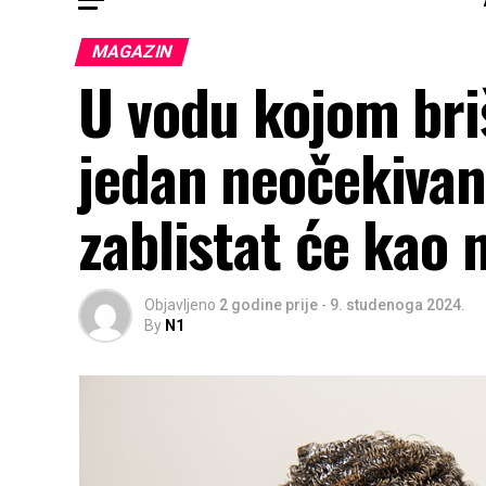
MAGAZIN
U vodu kojom briš
jedan neočekivani
zablistat će kao 
Objavljeno
2 godine prije
-
9. studenoga 2024.
By
N1