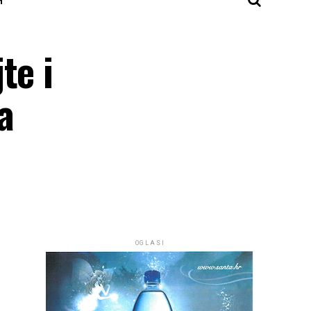
te i
a
OGLASI