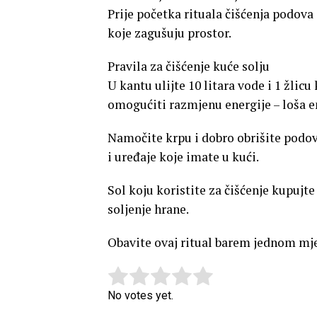
Prije početka rituala čišćenja podova 
koje zagušuju prostor.
Pravila za čišćenje kuće solju
U kantu ulijte 10 litara vode i 1 žlicu
omogućiti razmjenu energije – loša en
Namočite krpu i dobro obrišite podov
i uređaje koje imate u kući.
Sol koju koristite za čišćenje kupujte
soljenje hrane.
Obavite ovaj ritual barem jednom mj
Rate this item:
Submit Rating
No votes yet.