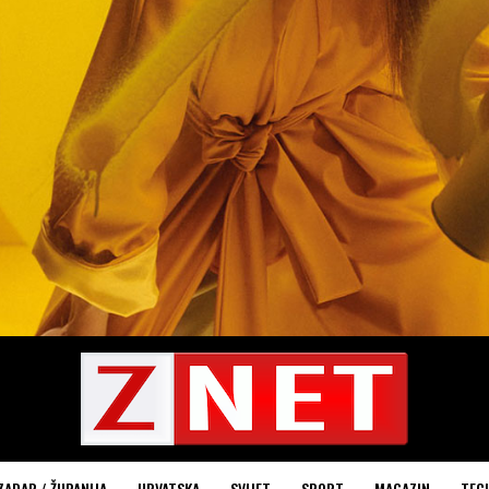
ZADAR / ŽUPANIJA
HRVATSKA
SVIJET
SPORT
MAGAZIN
TEC