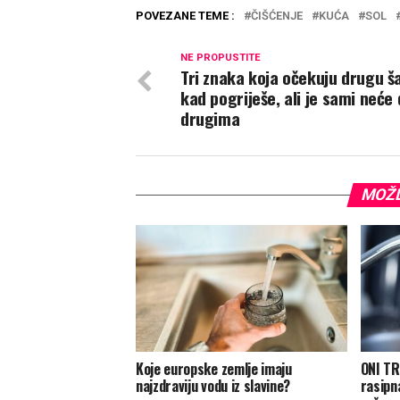
POVEZANE TEME :
ČIŠĆENJE
KUĆA
SOL
NE PROPUSTITE
Tri znaka koja očekuju drugu š
kad pogriješe, ali je sami neće 
drugima
MOŽD
Koje europske zemlje imaju
ONI TR
najzdraviju vodu iz slavine?
rasipn