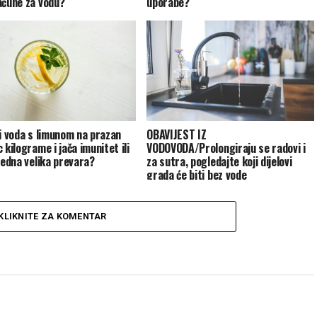
ačune za vodu?
uporabe?
li voda s limunom na prazan
OBAVIJEST IZ
 kilograme i jača imunitet ili
VODOVODA/Prolongiraju se radovi i
 jedna velika prevara?
za sutra, pogledajte koji dijelovi
grada će biti bez vode
KLIKNITE ZA KOMENTAR