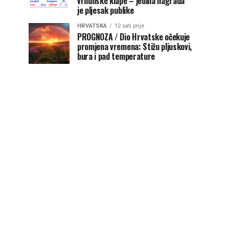
vrhunske klape – jedina nagrada
je pljesak publike
HRVATSKA
12 sati prije
PROGNOZA / Dio Hrvatske očekuje
promjena vremena: Stižu pljuskovi,
bura i pad temperature