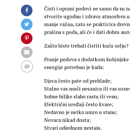
Čisti i oprani podovi ne samo da su naj
stvorite ugodnu i zdravu atmosferu u s
manje važna, zato se prakticira drevni
prašina s poda, ali će i dati dobru aur
Zašto biste trebali čistiti kuću solju?
Pranje podova s ​​dodatkom kuhinjske 
energije potrebno je kada:
Djeca često pate od prehlade;
Stalno vas muči nesanica ili vas uzne
Sobne biljke slabo rastu ili venu;
Električni uređaji često kvare;
Nedavno je netko umro u stanu;
Novaca nikad dosta;
Stvari odjednom nestaju.