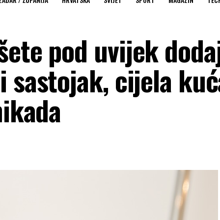
ete pod uvijek dodaj
 sastojak, cijela kuć
nikada