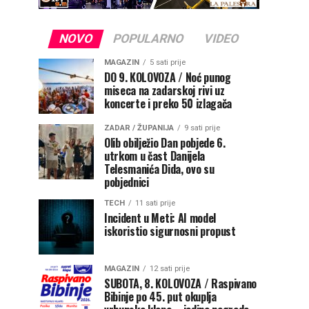
NOVO
POPULARNO
VIDEO
MAGAZIN
5 sati prije
DO 9. KOLOVOZA / Noć punog
miseca na zadarskoj rivi uz
koncerte i preko 50 izlagača
ZADAR / ŽUPANIJA
9 sati prije
Olib obilježio Dan pobjede 6.
utrkom u čast Danijela
Telesmanića Dida, ovo su
pobjednici
TECH
11 sati prije
Incident u Meti: AI model
iskoristio sigurnosni propust
MAGAZIN
12 sati prije
SUBOTA, 8. KOLOVOZA / Raspivano
Bibinje po 45. put okuplja