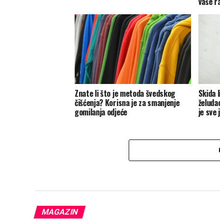
vaše r
Znate li što je metoda švedskog
Skida 
čišćenja? Korisna je za smanjenje
želudac
gomilanja odjeće
je sve
MAGAZIN