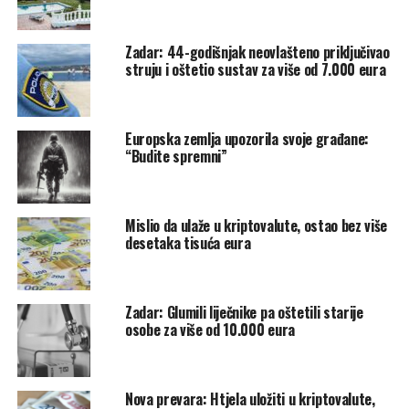
u Addiko banci.
Zadar: 44-godišnjak neovlašteno priključivao
“Najvažnija poruka korisnicima bankarskih usluga je da
struju i oštetio sustav za više od 7.000 eura
su lozinka i PIN isključivo njihovo vlasništvo i da ih
nijedna banka nikada neće tražiti da te podatke pošalju
putem e-maila, telefonski ili da ih ažuriraju preko
Europska zemlja upozorila svoje građane:
posrednika. Internetskom bankarstvu treba pristupati
“Budite spremni”
isključivo putem službene stranice banaka i ne otvarati
pozivnice koji dolaze od neprovjerenih izvora”, kaže
direktor Kontrole rizika, odgovoran i za odjel Operativni
Mislio da ulaže u kriptovalute, ostao bez više
rizici i upravljanje prijevarama u Addiko banci Ivan
desetaka tisuća eura
Cvitan.
Rate this item:
Submit Rating
Zadar: Glumili liječnike pa oštetili starije
No votes yet.
osobe za više od 10.000 eura
POVEZANE TEME :
ANKETA
FEATURED
FINANCIJE
GRAĐANI
OPASNOST
PREVARA
Nova prevara: Htjela uložiti u kriptovalute,