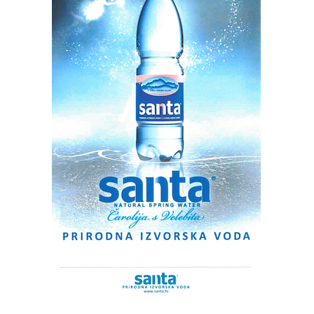
uspostavljena tzv. Srpska Krajina.
Oslobođeno je 10.400 četvornih kilometara ili 18,4 posto
ukupne površine Hrvatske.
U operaciji su poginula 243 hrvatska branitelja, 1430 ih
je ranjeno, dok se dvojica i dalje vode kao nestali.
Tradicionalnom budnicom ulicama grada, u Kninu je u
srijedu ujutro počela proslava 31. godišnjice Vojno-
redarstvene operacije (VRO) Oluja te Dana pobjede i
domovinske zahvalnosti i Dana hrvatskih branitelja,
tijekom dana posjetitelji će moći uživati u bogatom
programu.
Kao i svake godine, Knin je lijepo uređen, a kuće i zgrade
ukrašene su hrvatskim zastavama. Već od 6 sati, u grad
na proslavu dana ponosa i slave, dolaze brojni građani iz
gotovo svih dijelova Hrvatske, a danas ih se očekuje