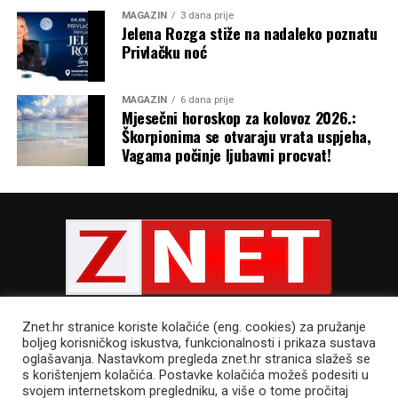
MAGAZIN
3 dana prije
Jelena Rozga stiže na nadaleko poznatu
Privlačku noć
MAGAZIN
6 dana prije
Mjesečni horoskop za kolovoz 2026.:
Škorpionima se otvaraju vrata uspjeha,
Vagama počinje ljubavni procvat!
Znet.hr stranice koriste kolačiće (eng. cookies) za pružanje
boljeg korisničkog iskustva, funkcionalnosti i prikaza sustava
oglašavanja. Nastavkom pregleda znet.hr stranica slažeš se
s korištenjem kolačića. Postavke kolačića možeš podesiti u
POLITIKA PRIVATNOSTI
UVJETI KORIŠTENJA
IMPRESSUM
svojem internetskom pregledniku, a više o tome pročitaj