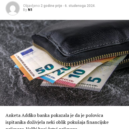
Objavljeno
2 godine prije
-
6. studenoga 2024.
By
N1
Anketa Addiko banka pokazala je da je polovica
ispitanika doživjela neki oblik pokušaja financijske
prijevare. Veliki broj žrtvi prijevare