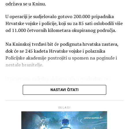
tekućine i dnevne aktivnosti obavljati ujutro i navečer.
održava se u Kninu.
U operaciji je sudjelovalo gotovo 200.000 pripadnika
Hrvatske vojske i policije, koji su za 85 sati oslobodili više
od 11.000 četvornih kilometara okupiranog područja.
Na Kninskoj tvrđavi bit će podignuta hrvatska zastava,
dok će se 245 kadeta Hrvatske vojske i polaznika
Policijske akademije postrojiti u spomen na poginule i
nestale branitelje.
U programu sudjeluje državni vrh, a predviđeni su i
prikazi sposobnosti Hrvatske vojske i policije te letački
NASTAVI ČITATI
program Hrvatskog ratnog zrakoplovstva.
Vojno-redarstvena operacija Oluja počela je 4. i trajala
OGLASI
do 7. kolovoza 1995. godine. Hrvatska vojska i policija
oslobodile su okupirana područja Republike Hrvatske
pod nadzorom pobunjenih Srba na kojima je bila