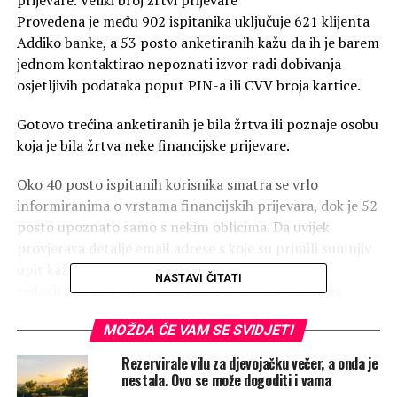
Provedena je među 902 ispitanika uključuje 621 klijenta
Addiko banke, a 53 posto anketiranih kažu da ih je barem
jednom kontaktirao nepoznati izvor radi dobivanja
osjetljivih podataka poput PIN-a ili CVV broja kartice.
Gotovo trećina anketiranih je bila žrtva ili poznaje osobu
koja je bila žrtva neke financijske prijevare.
Oko 40 posto ispitanih korisnika smatra se vrlo
informiranima o vrstama financijskih prijevara, dok je 52
posto upoznato samo s nekim oblicima. Da uvijek
provjerava detalje email adrese s koje su primili sumnjiv
upit kaže 59 posto anketiranih, dok tri četvrtine
NASTAVI ČITATI
redovito prati svoje bankovne izvode, što je ključna
praksa za prepoznavanje sumnjivih transakcija.
MOŽDA ĆE VAM SE SVIDJETI
Financijske prijevare u digitalnom okruženju postaju sve
Rezervirale vilu za djevojačku večer, a onda je
raširenije i sve ih je teže otkriti, a pojavljuju se u raznim
nestala. Ovo se može dogoditi i vama
oblicima, poput phishinga, skimminga i spoofinga, kažu