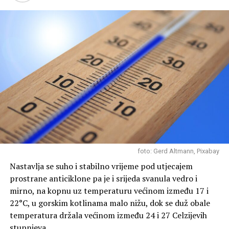
Danas
će vrijeme biti sunčano i vruće. U unutrašnjosti
Dalmacije, Istre i u Gorskom kotaru očekuje se umjeren
do jak razvoj dnevne naoblake uz lokalnu grmljavinu i
pokoji rijetki pljusak.
U unutrašnjosti će puhati slab sjeveroistočnjak, a na
Jadranu slab do umjeren maestral. Najviše dnevne
temperature zraka na Jadranu bit će oko 35 °C, a u
unutrašnjosti od 35 do 40 °C.
Sutra, u
petak,
na srednjem i južnom Jadranu bit će
pretežno sunčano i vruće. Jutarnje temperature bit će
foto: Gerd Altmann, Pixabay
oko 23 °C, a najviše dnevne oko 36 °C. U
Nastavlja se suho i stabilno vrijeme pod utjecajem
sjeverozapadnim krajevima unutrašnjosti i na sjevernom
prostrane anticiklone pa je i srijeda svanula vedro i
Jadranu bit će promjenljivo oblačno, osobito u drugoj
mirno, na kopnu uz temperaturu većinom između 17 i
polovini dana, kada očekujemo jak razvoj kumulusne
22°C, u gorskim kotlinama malo nižu, dok se duž obale
naoblake uz grmljavinske pljuskove i mahovite udare
temperatura držala većinom između 24 i 27 Celzijevih
vjetra. Na sjevernom Jadranu zapuhat će jaka, a u
stupnjeva.