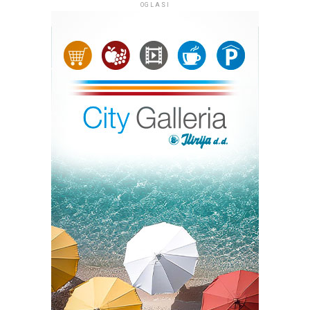
OGLASI
desetak tisuća.
Nakon budnice u 6,30 sati, koja se kretala od vojarne 4.
gardijske brigade Pauci, ulicom Kralja Tomislava, Trgom
Oluje, Ulicom dr. Franje Tuđmana, Trgom dr. Ante
Starčevića do mosta na Krki, program se nastavlja u 7,30
sati svetom misom u Crkvi Gospe Velikog Hrvatskog
Krsnog zavjeta.
Misno slavlje predvodit će vojni ordinarij u Republici
Hrvatskoj
Jure Bogdan
u zajedništvu sa šibenskim
biskupom
Tomislavom Rogićem
.
Od 9 sati, ispred Spomenika hrvatske pobjede Oluja na
Trgu dr. Ante Starčevića, odat će se počast poginulim,
nestalim i umrlim hrvatskim braniteljima.
Središnja svečanost održat će se u 9, 40 sati na Stadionu