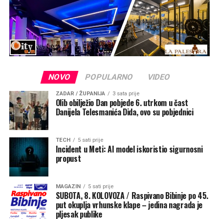
Proslava 31. obljetnice Oluje, ključne operacije
Domovinskog rata i Dana pobjede i Dana hrvatskih
branitelja završava navečer u 21 sat koncertom na
središnjem kninskom trgu.
NOVO
POPULARNO
VIDEO
ZADAR / ŽUPANIJA
3 sata prije
Olib obilježio Dan pobjede 6. utrkom u čast
Danijela Telesmanića Dida, ovo su pobjednici
TECH
5 sati prije
Incident u Meti: AI model iskoristio sigurnosni
propust
MAGAZIN
5 sati prije
SUBOTA, 8. KOLOVOZA / Raspivano Bibinje po 45.
put okuplja vrhunske klape – jedina nagrada je
pljesak publike