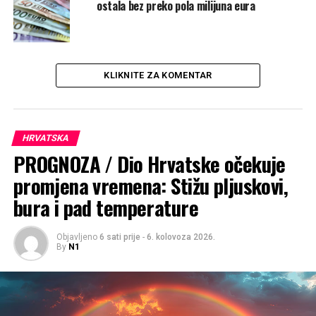
ostala bez preko pola milijuna eura
UP NEXT
Varaždin proširio uvjete za isplatu božićnica, ove godine
dobit će ih više ljudi
NE PROPUSTITE
Što kaže statistika o ženama u Hrvatskoj? Potplaćene su
KLIKNITE ZA KOMENTAR
i loše zastupljene u vlasti, ali dominiraju u dva područja
HRVATSKA
PROGNOZA / Dio Hrvatske očekuje
promjena vremena: Stižu pljuskovi,
bura i pad temperature
Objavljeno
6 sati prije
-
6. kolovoza 2026.
By
N1