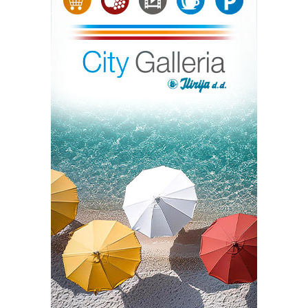
Apel gradovima i općinama: smanjimo svjetlosno
onečišćenje
Jadranska aero-svemirska asocijacija (A3) ovim putem
upućuje javni poziv svim gradovima i općinama
(jedinicama lokalne samouprave) da u noći s 12. na 13.
kolovoza, sukladno sigurnosnim mogućnostima, ugase ili
barem smanje intenzitet javne rasvjete, posebice
dekorativne rasvjete na javnim zgradama i spomenicima.
Osim što će građanima omogućiti neometano i sigurno
promatranje ovog povijesnog nebeskog spektakla, ovaj
je događaj ključan za osvještavanje javnosti o rastućem,
globalnom problemu svjetlosnog onečišćenja. Ujedno
podsjećamo sve JLS na njihovu obvezu propisanu
Zakonom o zaštiti od svjetlosnog onečišćenja te
pripadajućim pravilnicima, koji nalažu da se sustavi javne
rasvjete moraju konačno urediti i ekološki optimizirati.
Smanjenje svjetlosnog zagađenja nije samo astronomski
interes, već je nužno za očuvanje noćnog okoliša,
bioraznolikosti te zaštitu ljudskog zdravlja i prirodnog