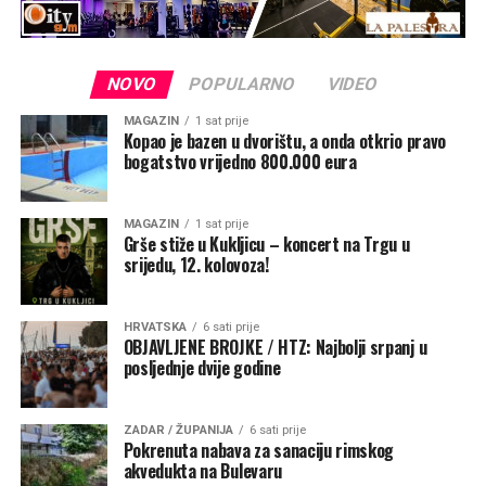
NOVO
POPULARNO
VIDEO
MAGAZIN
1 sat prije
Kopao je bazen u dvorištu, a onda otkrio pravo
bogatstvo vrijedno 800.000 eura
MAGAZIN
1 sat prije
Grše stiže u Kukljicu – koncert na Trgu u
srijedu, 12. kolovoza!
HRVATSKA
6 sati prije
OBJAVLJENE BROJKE / HTZ: Najbolji srpanj u
posljednje dvije godine
ZADAR / ŽUPANIJA
6 sati prije
Pokrenuta nabava za sanaciju rimskog
akvedukta na Bulevaru