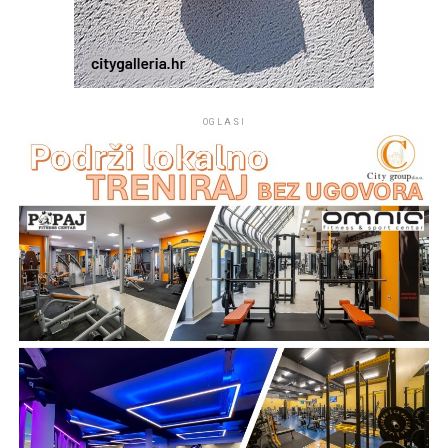
cirkadijalnog ritma.
Jadranska aerosvemirska asocijacija (A3) poziva sve
građane, obrazovne institucije i astronomska društva da
iskoriste ovaj jedinstveni datum za popularizaciju
OGLASI
znanosti, STEM područja i tehničke kulture te da uživaju
u spektaklu koji nam svemir besplatno pruža.