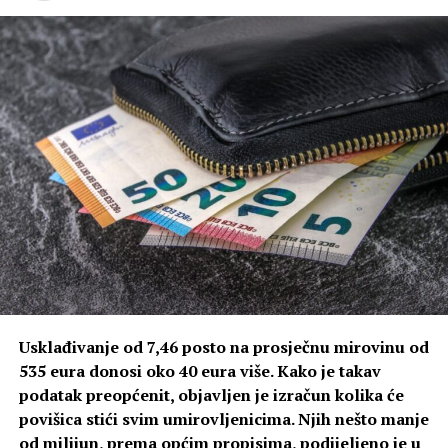
Usklađivanje od 7,46 posto na prosječnu mirovinu od
535 eura donosi oko 40 eura više. Kako je takav
podatak preopćenit, objavljen je izračun kolika će
povišica stići svim umirovljenicima. Njih nešto manje
od milijun, prema općim propisima, podijeljeno je u