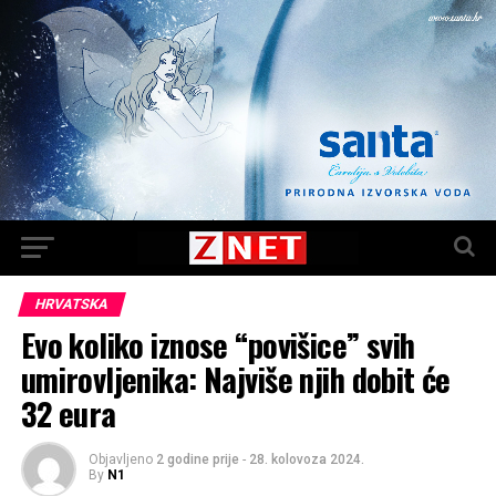
HRVATSKA
Evo koliko iznose “povišice” svih
umirovljenika: Najviše njih dobit će
32 eura
Objavljeno
2 godine prije
-
28. kolovoza 2024.
By
N1