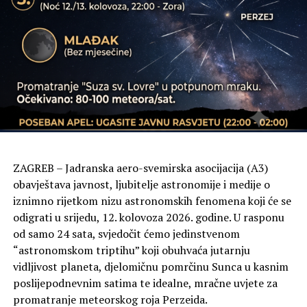
potvrđuje svoju snagu, a ostvareni rezultati pokazuju da
smo na dobrom putu i da zajedno uspješno odgovaramo
na promjene i izazove“, izjavio je
Tonči
Glavina,
ministar turizma i sporta.
Kada turistički rezultat Hrvatske segmentiramo po
županijama, u prvih sedam mjeseci najviše noćenja
ostvareno je u Istri (16,7 milijuna noćenja), Splitsko-
dalmatinskoj županiji (11,1 milijuna noćenja) te na
Kvarneru (9,7 milijuna noćenja), a gledano prema
ZAGREB – Jadranska aero-svemirska asocijacija (A3)
destinacijama u Dubrovniku, Rovinju, Poreču, Splitu i
obavještava javnost, ljubitelje astronomije i medije o
Umagu.
iznimno rijetkom nizu astronomskih fenomena koji će se
odigrati u srijedu, 12. kolovoza 2026. godine. U rasponu
„Dosadašnji tijek i rezultati turističke godine pokazuju da
od samo 24 sata, svjedočit ćemo jedinstvenom
Hrvatska i dalje ima vrlo snažnu poziciju na globalnom
“astronomskom triptihu” koji obuhvaća jutarnju
turističkom tržištu, unatoč svim zahtjevnim
vidljivost planeta, djelomičnu pomrčinu Sunca u kasnim
okolnostima. Ono što posebno iščitavamo iz
poslijepodnevnim satima te idealne, mračne uvjete za
ovogodišnjih turističkih kretanja jest promjena načina na
promatranje meteorskog roja Perzeida.
koji gosti donose odluke o svojim putovanjima. Last