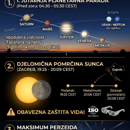
da smo u srpnju ostvarili najbolji rezultat u posljednje
dvije godine. To potvrđuje da hrvatski turizam i dalje
zadržava svoju konkurentnost i otpornost te da, unatoč
promjenama na tržištu, uspijevamo održati pozitivne
trendove. Posebno veseli što dobre rezultate bilježimo i
u financijskim pokazateljima. U srpnju je vrijednost
fiskaliziranih računa porasla 18 posto, dok je broj izdanih
računa veći za 8 posto u odnosu na isti mjesec prošle
godine. Rast bilježimo i u cestovnom, zračnom i
pomorskom prometu, a svi ovi rezultati potvrđuju da
smo dobro odgovorili na okolnosti na tržištu – i kroz
kvalitetnu promociju Hrvatske i kroz pravodobnu
prilagodbu ponude. Zahvaljujem cijelom turističkom
sektoru na uloženom trudu, a posebno pružateljima
usluga smještaja koji su reagirali na naše apele i svojim
akcijskim ponudama dodatno pridonijeli konkurentnosti
naše ponude. Pred nama je još dobar dio kolovoza nakon
kojeg ćemo napravit cjelovit presjek ovog glavnog dijela
turističke godine. Hrvatski turizam i ove godine