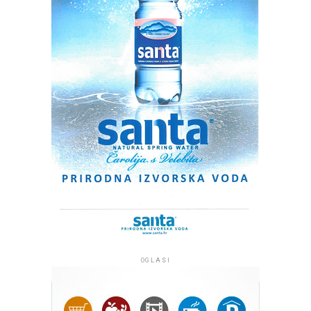
meteorskog roja – Perzeida. Ono što ovogodišnji
maksimum čini povijesno značajnim jest činjenica da se
savršeno poklapa s fazom Mlađaka (mladog Mjeseca).
Izostanak Mjesečeve svjetlosti osigurat će potpuno
tamno nebo, omogućavajući vidljivost i onih najsitnijih
meteora te drastično povećati šansu za uočavanje
spektakularnih „vatrenjaka“ (sjajnih meteora koji
ostavljaju blještav trag i vizualni dojam dima). Zbog
orbitalne dinamike, ovako savršeni uvjeti potpunog
mraka neće se ponoviti idućih desetak godina.
Očekivani Zenitni satni broj (ZHR) iznosi između 80 i 100
meteora na sat. Iako meteori počinju biti vidljivi čim
padne noć, najveća aktivnost ostvaruje se u drugoj
polovici noći, odnosno satima iza ponoći pa sve do pred
zoru. Za optimalno iskustvo preporučujemo odlazak u
prirodu, daleko od gradske rasvjete. Nisu potrebni
OGLASI
teleskopi niti dvogledi; meteori se najbolje promatraju
golim okom uz prilagodbu vida na mrak u trajanju od
barem 20 do 30 minuta.