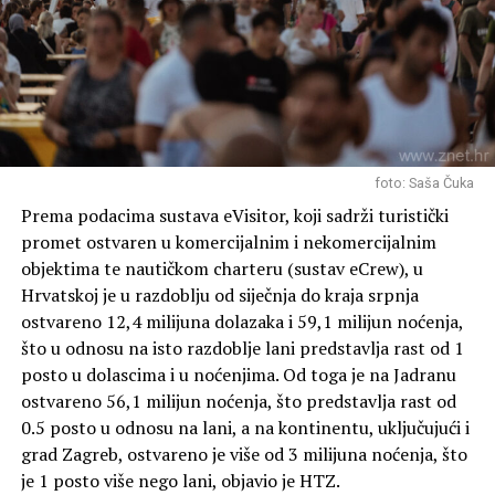
mirovine od 1.766 eura obuhvaća 7.277 građana, a ovo im
povećanje donosi nemalih 131 euro više.
Kako smo već pisali ovdje, prema
vrstama
mirovina
najmanje će dobiti oko 270.000
korisnika najniže mirovine, svega 27 eura u prosjeku. Brk
će najviše omastiti nekadašnji sabornici i članovi Vlade,
foto: Saša Čuka
kojima stiže 152 eura, što je i više nego dovoljno za
Prema podacima sustava eVisitor, koji sadrži turistički
janjetinu. Braniteljima (ZOHBDR) stižu 84 eura više, a
promet ostvaren u komercijalnim i nekomercijalnim
građanima u invalidskoj mirovini svega 29 eura.
objektima te nautičkom charteru (sustav eCrew), u
Hrvatskoj je u razdoblju od siječnja do kraja srpnja
Rate this item:
Submit Rating
ostvareno 12,4 milijuna dolazaka i 59,1 milijun noćenja,
No votes yet.
što u odnosu na isto razdoblje lani predstavlja rast od 1
posto u dolascima i u noćenjima. Od toga je na Jadranu
POVEZANE TEME :
FEATURED
MIROVINE
NOVAC
ostvareno 56,1 milijun noćenja, što predstavlja rast od
0.5 posto u odnosu na lani, a na kontinentu, uključujući i
UP NEXT
Iz prodaje se povlače popularne grickalice, poznati
grad Zagreb, ostvareno je više od 3 milijuna noćenja, što
lanac trgovina upozorava: “Odmah prestanite s
je 1 posto više nego lani, objavio je HTZ.
upotrebom!”