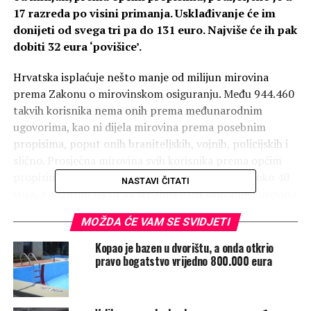
17 razreda po visini primanja. Usklađivanje će im
donijeti od svega tri pa do 131 euro. Najviše će ih pak
dobiti 32 eura ‘povišice’.
Hrvatska isplaćuje nešto manje od milijun mirovina
prema Zakonu o mirovinskom osiguranju. Među 944.460
takvih korisnika nema onih prema međunarodnim
ugovorima, kao ni dijela mirovina prema posebnim
propisima, poput onih braniteljskih, vojnih, policijskih i
slično. Prosječna mirovina svih korisnika prema općim
propisima je 535 eura. Takva mirovina rast će za oko 40
NASTAVI ČITATI
eura, s obzirom na to da srpanjsko usklađivanje mirovina
donosi 7,46 posto.
Mirovine
svih ovih korisnika Hrvatski
MOŽDA ĆE VAM SE SVIDJETI
zavod za mirovinsko osiguranje dijeli u 17 razreda prema
prosječnim primanjima, što daje jasniju sliku o
Kopao je bazen u dvorištu, a onda otkrio
povišicama koje stižu u rujnu, piše
pravo bogatstvo vrijedno 800.000 eura
Mirovina.hr.
Najviše umirovljenika dobit će