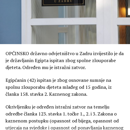
OPĆINSKO državno odvjetništvo u Zadru izvijestilo je da
je državljanin Egipta ispitan zbog spolne zlouporabe
djeteta. Određen mu je istražni zatvor.
Egipćanin (42) ispitan je zbog osnovane sumnje na
spolnu zlouporabu djeteta mlađeg od 15 godina, iz
članka 158. stavka 2. Kaznenog zakona.
Okrivljeniku je određen istražni zatvor na temelju
odredbe članka 123. stavka 1. točke 1., 2. i 3. Zakona o
kaznenom postupku (opasnost od bijega, opasnost od
utjecaja na svjedoke i opasnost od ponavljanja kaznenog