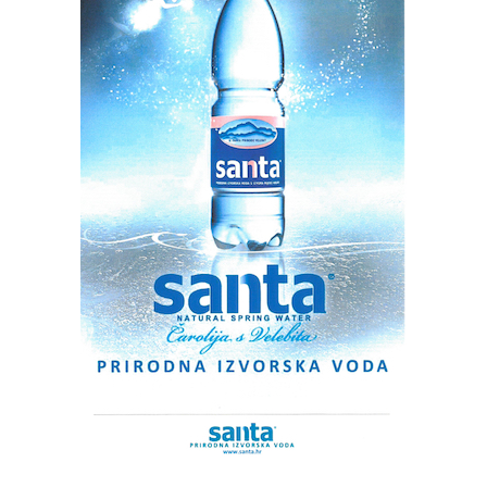
studentskog projekta Niccolò Tommaseo tra le due
sponde dell’Adriatico, ponosni smo što ćemo ovaj niz
događanja obilježavanja 150. godišnjice smrti Nikole
Tommasea zaključiti ovim skupom, i to upravo na Odjelu
za talijanistiku, u zgradi koja je srce Sveučilišta u Zadru.
Iako na Sveučilištu postoje suvremenije i uređenije
dvorane, rijetke su s ovakvim pogledom, stoga smo
odlučili upriličiti ovaj događaj u dvorani u kojoj
generacije studenata talijanistike stječu svoja znanja. To
je dvorana u kojoj se već desetljećima čitaju Dante,
Petrarca, Boccaccio, Machiavelli, Goldoni i drugi pisci,
istaknula je Bukvić.
Odjel za talijanistiku ponosno baštini dugu obrazovnu
tradiciju podučavanja talijanskog jezika i književnosti te
tradiciju proučavanja hrvatsko-talijanskih jezičnih,
književnih i kulturnih prožimanja između dviju obala
Jadrana. Doprinos istraživača Odjela za talijanistiku
Sveučilišta u Zadr, izuzetan je i vrijedan, o čemu svjedoče