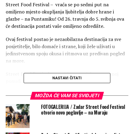
Street Food Festival – vraća se po sedmi put na
omiljeno mjesto okupljanja ljubitelja dobre hrane i
glazbe – na Puntamiku! Od 26. travnja do 5. svibnja ova
će destinacija postati vaše omiljeno odredište.
Ovaj festival postao je nezaobilazna destinacija za sve
posjetitelje, bilo domaće i strane, koji žele uživati u
jedinstvenom spoju okusa i ritmova uz predivan pogled
na more.
Street Food Festival poznat je po svojoj raznovrsnoj
NASTAVI ČITATI
ponudi hrane koja seže od tradicionalnih lokalnih
specijaliteta do egzotičnih internacionalnih delicija koju
s entuzijazmom spremaju najbolji zadarski ugostitelji.
MOŽDA ĆE VAM SE SVIDJETI
Posjetitelji će u čak deset dana imati priliku kušati sve –
FOTOGALERIJA / Zadar Street Food Festival
od sočnih burgera i tacosa do egzotičnih azijskih jela i
otvorio novo poglavlje – na Muraju
slatkih poslastica, dok će se istovremeno zabavljati uz
izvrsnu glazbu domaćih izvođača.