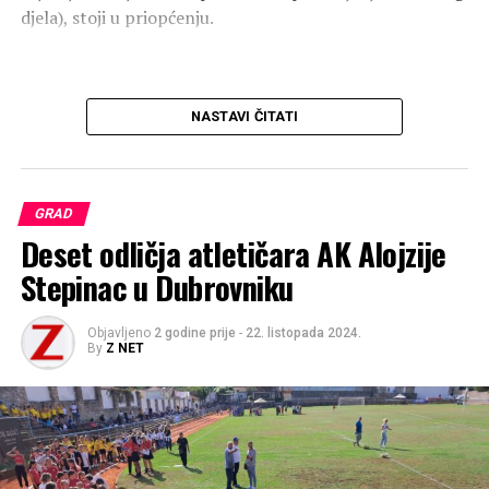
djela), stoji u priopćenju.
NASTAVI ČITATI
GRAD
Deset odličja atletičara AK Alojzije
Stepinac u Dubrovniku
Objavljeno
2 godine prije
-
22. listopada 2024.
By
Z NET