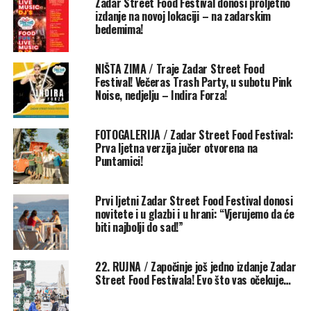
Zadar Street Food Festival donosi proljetno
Na najljepšu pozornici u Dalmaciji stiže Sandi Cenov,
izdanje na novoj lokaciji – na zadarskim
genijalna ekipa iz TBF-a, Petar Dragojević i energična
bedemima!
Indira!
NIŠTA ZIMA / Traje Zadar Street Food
Atmosfera na festivalu bit će nezaboravna, kao i uvijek,
Festival! Večeras Trash Party, u subotu Pink
uz odlične nastupe koji će posjetitelje držati na nogama
Noise, nedjelju – Indira Forza!
do kasno u noć.
FOTOGALERIJA / Zadar Street Food Festival:
Sedmo izdanje Street Food Festivala na Puntamici
Prva ljetna verzija jučer otvorena na
očekuje se kao najveće do sada, s više izlagača hrane i još
Puntamici!
raznovrsnijim glazbenim programom
Organizatori pozivaju sve ljubitelje dobre hrane, odlične
Prvi ljetni Zadar Street Food Festival donosi
novitete i u glazbi i u hrani: “Vjerujemo da će
glazbe i vrhunske zabave da se pridruže ovoj
biti najbolji do sad!”
gastronomsko-glazbenoj manifestaciji i stvore
nezaboravne uspomene u prekrasnom ambijentu uz
more.
22. RUJNA / Započinje još jedno izdanje Zadar
Street Food Festivala! Evo što vas očekuje…
Vidimo se od 26. travnja sve do 5. svibnja.