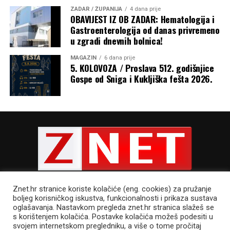
ZADAR / ŽUPANIJA
4 dana prije
OBAVIJEST IZ OB ZADAR: Hematologija i
Gastroenterologija od danas privremeno
u zgradi dnevnih bolnica!
MAGAZIN
6 dana prije
5. KOLOVOZA / Proslava 512. godišnjice
Gospe od Sniga i Kukljiška fešta 2026.
Znet.hr stranice koriste kolačiće (eng. cookies) za pružanje
boljeg korisničkog iskustva, funkcionalnosti i prikaza sustava
oglašavanja. Nastavkom pregleda znet.hr stranica slažeš se
s korištenjem kolačića. Postavke kolačića možeš podesiti u
POLITIKA PRIVATNOSTI
UVJETI KORIŠTENJA
IMPRESSUM
svojem internetskom pregledniku, a više o tome pročitaj