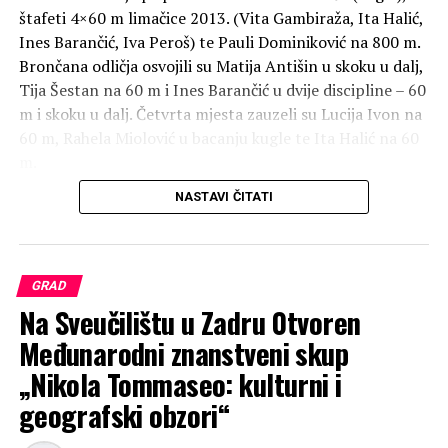
štafeti 4×60 m limačice 2013. (Vita Gambiraža, Ita Halić,
Ines Barančić, Iva Peroš) te Pauli Dominiković na 800 m.
Brončana odličja osvojili su Matija Antišin u skoku u dalj,
Tija Šestan na 60 m i Ines Barančić u dvije discipline – 60
m i skoku u dalj. Četvrta mjesta zauzeli su Lucija Ivon na
60 m, Rahela Miolović u bacanju kugle te Ita Halić na 60
m.
Uspješno su nastupili i ostali predstavnici kluba: Iva
NASTAVI ČITATI
Peroš, Kate Bajlo, Roko Magaš, Iva Dražević, Zara Pašeta,
Ina Grubešić, Aurora Ivulić, Sara Sturnela i Eva
Torbarina.
„Ponosni smo na naše mlade sportaše koji su pokazali
GRAD
iznimnu borbenost i predanost. Ovi uspjesi rezultat su
Na Sveučilištu u Zadru 0tvoren
njihovog truda i zalaganja, kao i podrške koju smo dobili.
Međunarodni znanstveni skup
Ogromne čestitke i zahvale našim domaćinima,
„Nikola Tommaseo: kulturni i
Atletskom klubu Dubrovnik, na izvanrednoj organizaciji
cjelokupnog natjecanja te prelijepom gostoprimstvu. U
geografski obzori“
Dubrovniku se uvijek osjećamo kao da smo doma“, rekao