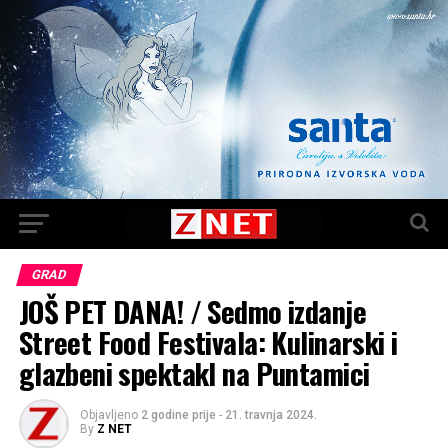
GRAD
JOŠ PET DANA! / Sedmo izdanje
Street Food Festivala: Kulinarski i
glazbeni spektakl na Puntamici
Objavljeno
2 godine prije
-
21. travnja 2024.
By
Z NET