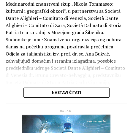
Međunarodni znanstveni skup „Nikola Tommaseo:
kulturni i geografski obzori”, u partnerstvu sa Società
Dante Alighieri – Comitato di Venezia, Società Dante
Alighieri – Comitato di Zara, Società Dalmata di Storia
Patria te u suradnji s Muzejom grada Šibenika.
Sudionike je uime Znanstveno-organizacijskog odbora
danas na početku programa pozdravila pročelnica
Odjela za talijanistiku izv. prof. dr. sc. Ana Bukvić,
zahvaljujući domaćim i stranim izlagačima, posebice
predsjedniku udruge Società Dante Alighieri – Comitato
di Venezia dr. Brunu Crevato-Selvaggiju, predstavniku
Società Dalmata di Storia Patria Carlu Ciprianiju,
umirovljenom profesoru i talijanistu Živku Nižiću, prof.
NASTAVI ČITATI
dr. sc. Nedjeljki Balić-Nižić te izv. prof. dr. sc. Bošku
Knežiću, predsjedniku Udruge Società Dante Alighieri –
Comitato di Zara.
OGLASI
Nakon izložbe Nikola Tommaseo u fondu Znanstvene
knjižnice u Zadru, koju smo organizirali u svibnju te