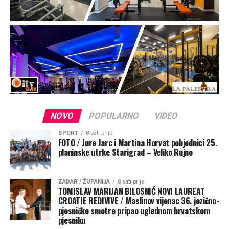
NOVO
POPULARNO
VIDEO
SPORT
8 sati prije
FOTO / Jure Jarc i Martina Horvat pobjednici 25.
planinske utrke Starigrad – Veliko Rujno
ZADAR / ŽUPANIJA
8 sati prije
TOMISLAV MARIJAN BILOSNIĆ NOVI LAUREAT
CROATIE REDIVIVE / Maslinov vijenac 36. jezično-
pjesničke smotre pripao uglednom hrvatskom
pjesniku