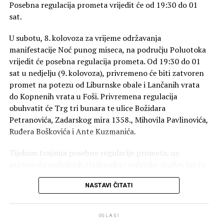
Pozivamo sve građane da nam se pridruže
13. kolovoza
Posebna regulacija prometa vrijedit će od 19:30 do 01
Croatie redivive
, njezina poetika, kulturna uloga i mjesto
u atriju Providurove palače od 14 do 18 sati
.
sat.
u suvremenoj hrvatskoj književnosti.
Daruj krv! Spasi život!
“
U subotu, 8. kolovoza za vrijeme održavanja
Zbornik je biranim riječima predstavila prof. dr. sc. Sanja
manifestacije Noć punog miseca, na području Poluotoka
Knežević sa Sveučilišta u Zadru, posebno istaknuvši
vrijedit će posebna regulacija prometa. Od 19:30 do 01
značenje zlatne formule ča-kaj-što, koja predstavlja
sat u nedjelju (9. kolovoza), privremeno će biti zatvoren
jedno od temeljnih obilježja Croatie redivive. Zlatna
promet na potezu od Liburnske obale i Lančanih vrata
formula ča-kaj-što, naime, u međuvremenu je nadrasla
do Kopnenih vrata u Foši. Privremena regulacija
okvire same pjesničke manifestacije. Rješenjem
obuhvatit će Trg tri bunara te ulice Božidara
Ministarstva kulture Republike Hrvatske proglašena je
Petranovića, Zadarskog mira 1358., Mihovila Pavlinovića,
zaštićenim nacionalnim nematerijalnim kulturnim
Ruđera Boškovića i Ante Kuzmanića.
dobrom, a njezino je značenje prepoznato i u Zakonu o
hrvatskom jeziku, koji je donio Hrvatski sabor.
Tijekom trajanja posebne regulacije prometa, uz
asistenciju policijskih službenika i redarske službe, bit će
Upravo se kroz formulu ča-kaj-što u Croatii redivivi
omogućen prolazak vozila žurnih službi, vozila
susreću i prožimaju različiti hrvatski jezični i pjesnički
NASTAVI ČITATI
komunalnih službi te vozila stanara navedenog područja.
izrazi, stvarajući svojevrsni književni prostor zajedništva
hrvatske jezične baštine.
Učinak ovakve prometne regulacije analizira se u okviru
OGLASI