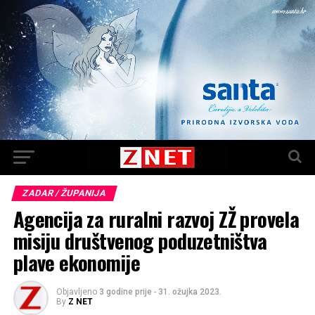
ZADAR / ŽUPANIJA
Agencija za ruralni razvoj ZŽ provela
misiju društvenog poduzetništva
plave ekonomije
Objavljeno
3 godine prije
-
31. ožujka 2023.
By
Z NET