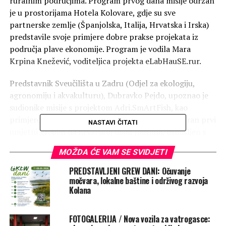
ruralnim područjima. Program prvog dana misije održan
je u prostorijama Hotela Kolovare, gdje su sve
partnerske zemlje (Španjolska, Italija, Hrvatska i Irska)
predstavile svoje primjere dobre prakse projekata iz
područja plave ekonomije. Program je vodila Mara
Krpina Knežević, voditeljica projekta eLabHauSE.rur.
Predstavnik Sveučilišta u Zadru (Odjel za ekologiju,
agronomiju i akvakulturu), Dubravko Pejdo, upoznao je
sudionike misije s projektom Adri.SmArtFish, kao
primjerom dobre prakse, u sklopu kojeg je instaliran prvi
NASTAVI ČITATI
umjetni greben na hrvatskoj obali Jadrana, osmišljen s
ciljem očuvanja podmorskog života.
MOŽDA ĆE VAM SE SVIDJETI
Provedena je i “Design Thinking” radionica tijekom koje
PREDSTAVLJENI GREW DANI: Očuvanje
su sudionici na interaktivan način osmišljavali inovativna
močvara, lokalne baštine i održivog razvoja
Kolana
rješenja za problem zagađenja okoliša na primjeru plaže
Sakarun. Radionicu je vodila studentica Diplomskog
studija Poduzetništvo u kulturi i turizmu, Vlatka Košta.
FOTOGALERIJA / Nova vozila za vatrogasce: