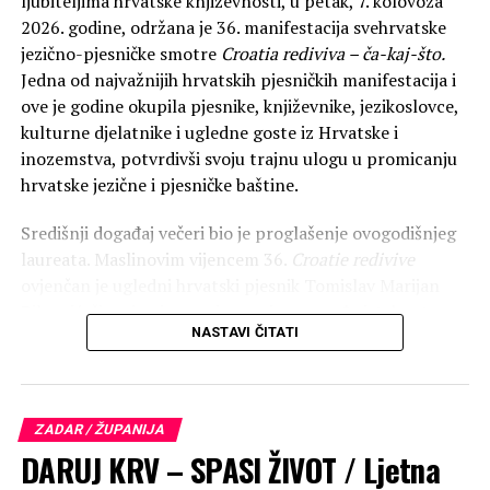
ljubiteljima hrvatske književnosti, u petak, 7. kolovoza
2026. godine, održana je 36. manifestacija svehrvatske
jezično-pjesničke smotre
Croatia rediviva – ča-kaj-što.
Jedna od najvažnijih hrvatskih pjesničkih manifestacija i
ove je godine okupila pjesnike, književnike, jezikoslovce,
kulturne djelatnike i ugledne goste iz Hrvatske i
inozemstva, potvrdivši svoju trajnu ulogu u promicanju
hrvatske jezične i pjesničke baštine.
Središnji događaj večeri bio je proglašenje ovogodišnjeg
laureata. Maslinovim vijencem 36.
Croatie redivive
ovjenčan je ugledni hrvatski pjesnik Tomislav Marijan
Bilosnić, čime je njegovo ime upisano među istaknute
NASTAVI ČITATI
hrvatske književnike koji su tijekom proteklih desetljeća
primili ovo prestižno pjesničko priznanje.
ZADAR / ŽUPANIJA
DARUJ KRV – SPASI ŽIVOT / Ljetna