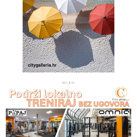
nije samo književno priznanje pojedincu. On je i
simbolična poveznica laureata s dugom tradicijom
hrvatskoga pjesništva te s idejom Croatie redivive kao
mjesta susreta različitih hrvatskih jezičnih i književnih
izraza.
Ovogodišnja, 36. Croatia rediviva još je jednom pokazala
da ta ideja nije ostala samo na razini kulturnog
koncepta. Ona živi u pjesničkim nastupima, u knjigama i
zbornicima, na Zidovima od poezije, u Maslinovu vijencu,
ali prije svega u susretu pjesnika i publike. Nakon
OGLASI
pjesničkog programa druženje pjesnika, uzvanika i
gostiju nastavljeno je u restoranu
Ružmarin
u Selcima,
gdje je u neformalnom ozračju nastavljen razgovor o
poeziji, jeziku i kulturi.
Z. D.