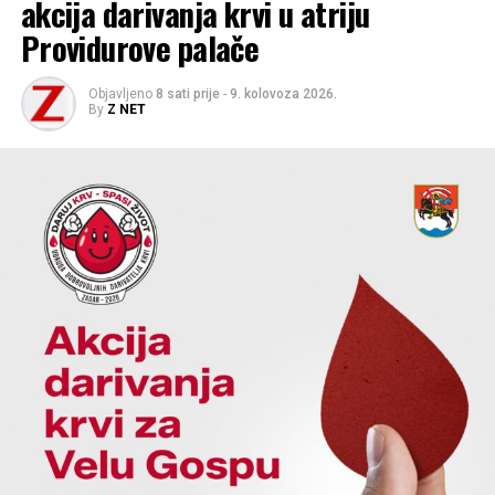
akcija darivanja krvi u atriju
Providurove palače
Objavljeno
8 sati prije
-
9. kolovoza 2026.
By
Z NET