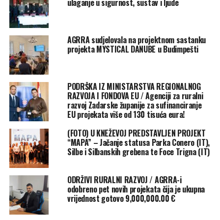
ulaganje u sigurnost, sustav i ljude
BLUE SEM misija nastavljena je terenskim aktivnostima
na lokacijama od Zadra do Biograda na moru, Pašmana i
Ugljana.
AGRRA sudjelovala na projektnom sastanku
projekta MYSTICAL DANUBE u Budimpešti
Potom je uslijedio posjet Zavičajnom muzeju u Biogradu
na Moru. Tajnica udruge za istraživanje i zaštitu
maritimne baštine „Kanata“, Katarina Batur provela je
PODRŠKA IZ MINISTARSTVA REGIONALNOG
grupu kroz kolekciju brodoloma kod Gnalića te je
RAZVOJA I FONDOVA EU / Agenciji za ruralni
predstavila opremu i teret broda potonulog 1583.
razvoj Zadarske županije za sufinanciranje
EU projekata više od 130 tisuća eura!
godine na izlazu iz Pašmanskog kanala.
(FOTO) U KNEŽEVOJ PREDSTAVLJEN PROJEKT
Program je nastavljen posjetom Interpretacijskom
“MAPA” – Jačanje statusa Parka Conero (IT),
centru pomorske baštine u Tkonu, gdje su sudionike
Silbe i Silbanskih grebena te Foce Trigna (IT)
ugostile predstavnice Općine Tkon i Turističke zajednica
Općine Tkon- Bruna Vojvodić i Taki Rudić. Sudionici su
ODRŽIVI RURALNI RAZVOJ / AGRRA-i
razgledavanjem kolekcije pribora za ribolov i plovidbu i
odobreno pet novih projekata čija je ukupna
drugih alata korištenih u starim zanatima, ovdje imali
vrijednost gotovo 9,000,000.00 €
priliku upoznati pomorsku baštinu naše regije i naslijeđe
proisteklo iz zavičajne kulture.