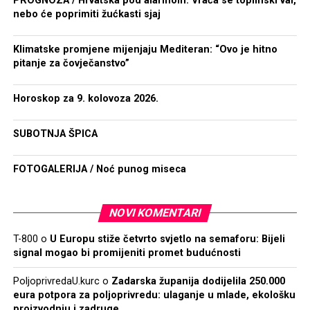
PROGNOZA / Hrvatska pod alarmom: Vraća se toplinski val,
nebo će poprimiti žućkasti sjaj
Klimatske promjene mijenjaju Mediteran: “Ovo je hitno
pitanje za čovječanstvo”
Horoskop za 9. kolovoza 2026.
SUBOTNJA ŠPICA
FOTOGALERIJA / Noć punog miseca
NOVI KOMENTARI
T-800
o
U Europu stiže četvrto svjetlo na semaforu: Bijeli
signal mogao bi promijeniti promet budućnosti
PoljoprivredaU.kurc
o
Zadarska županija dodijelila 250.000
eura potpora za poljoprivredu: ulaganje u mlade, ekološku
proizvodnju i zadruge