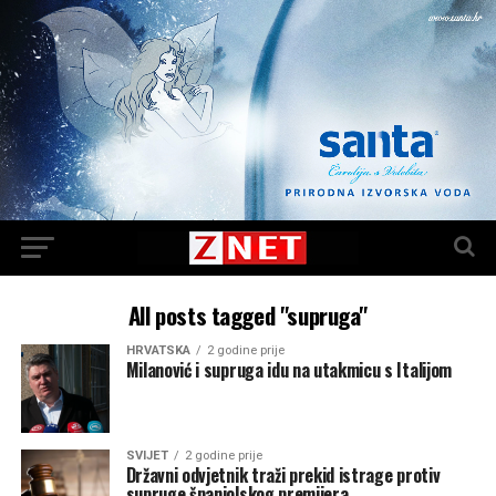
All posts tagged "supruga"
HRVATSKA
2 godine prije
Milanović i supruga idu na utakmicu s Italijom
SVIJET
2 godine prije
Državni odvjetnik traži prekid istrage protiv
supruge španjolskog premijera