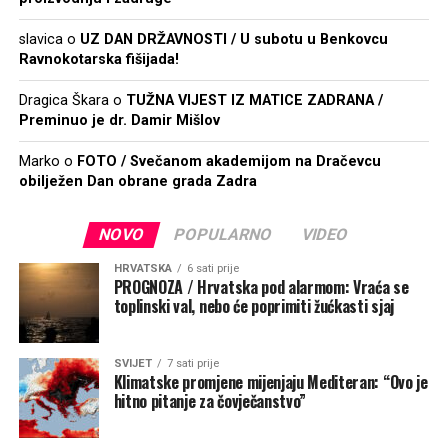
slavica
o
UZ DAN DRŽAVNOSTI / U subotu u Benkovcu
Ravnokotarska fišijada!
Dragica Škara
o
TUŽNA VIJEST IZ MATICE ZADRANA /
Preminuo je dr. Damir Mišlov
Marko
o
FOTO / Svečanom akademijom na Dračevcu
obilježen Dan obrane grada Zadra
NOVO
POPULARNO
VIDEO
HRVATSKA
6 sati prije
PROGNOZA / Hrvatska pod alarmom: Vraća se
toplinski val, nebo će poprimiti žućkasti sjaj
SVIJET
7 sati prije
Klimatske promjene mijenjaju Mediteran: “Ovo je
hitno pitanje za čovječanstvo”