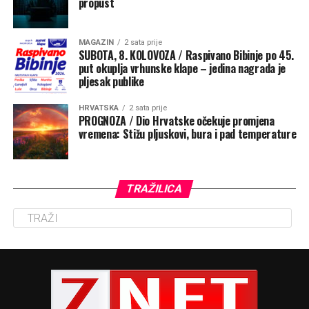
propust
MAGAZIN
2 sata prije
SUBOTA, 8. KOLOVOZA / Raspivano Bibinje po 45.
put okuplja vrhunske klape – jedina nagrada je
pljesak publike
HRVATSKA
2 sata prije
PROGNOZA / Dio Hrvatske očekuje promjena
vremena: Stižu pljuskovi, bura i pad temperature
TRAŽILICA