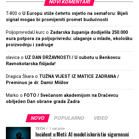
NOVI KOMENTARI
T-800
o
U Europu stiže četvrto svjetlo na semaforu: Bijeli
signal mogao bi promijeniti promet budućnosti
PoljoprivredaU.kurc
o
Zadarska županija dodijelila 250.000
eura potpora za poljoprivredu: ulaganje u mlade, ekološku
proizvodnju i zadruge
slavica
o
UZ DAN DRŽAVNOSTI / U subotu u Benkovcu
Ravnokotarska fišijada!
Dragica Škara
o
TUŽNA VIJEST IZ MATICE ZADRANA /
Preminuo je dr. Damir Mišlov
Marko
o
FOTO / Svečanom akademijom na Dračevcu
obilježen Dan obrane grada Zadra
NOVO
POPULARNO
VIDEO
TECH
1 sat prije
Incident u Meti: AI model iskoristio sigurnosni