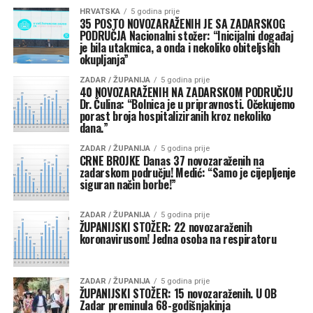
HRVATSKA
5 godina prije
35 POSTO NOVOZARAŽENIH JE SA ZADARSKOG
PODRUČJA Nacionalni stožer: “Inicijalni događaj
je bila utakmica, a onda i nekoliko obiteljskih
okupljanja”
ZADAR / ŽUPANIJA
5 godina prije
40 NOVOZARAŽENIH NA ZADARSKOM PODRUČJU
Dr. Čulina: “Bolnica je u pripravnosti. Očekujemo
porast broja hospitaliziranih kroz nekoliko
dana.”
ZADAR / ŽUPANIJA
5 godina prije
CRNE BROJKE Danas 37 novozaraženih na
zadarskom području! Medić: “Samo je cijepljenje
siguran način borbe!”
ZADAR / ŽUPANIJA
5 godina prije
ŽUPANIJSKI STOŽER: 22 novozaraženih
koronavirusom! Jedna osoba na respiratoru
ZADAR / ŽUPANIJA
5 godina prije
ŽUPANIJSKI STOŽER: 15 novozaraženih. U OB
Zadar preminula 68-godišnjakinja