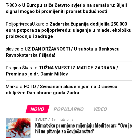
T-800
o
U Europu stiže četvrto svjetlo na semaforu: Bijeli
signal mogao bi promijeniti promet budućnosti
PoljoprivredaU.kurc
o
Zadarska županija dodijelila 250.000
eura potpora za poljoprivredu: ulaganje u mlade, ekološku
proizvodnju i zadruge
slavica
o
UZ DAN DRŽAVNOSTI / U subotu u Benkovcu
Ravnokotarska fišijada!
Dragica Škara
o
TUŽNA VIJEST IZ MATICE ZADRANA /
Preminuo je dr. Damir Mišlov
Marko
o
FOTO / Svečanom akademijom na Dračevcu
obilježen Dan obrane grada Zadra
NOVO
POPULARNO
VIDEO
SVIJET
5 minuta prije
Klimatske promjene mijenjaju Mediteran: “Ovo je
hitno pitanje za čovječanstvo”