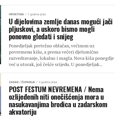
HRVATSKA
1 godina prije
U dijelovima zemlje danas mogući jači
pljuskovi, a uskoro bismo mogli
ponovno gledati i snijeg
Ponedjeljak pretežno oblačan, većinom uz
povremenu kišu, a prema večeri djelomično
razvedravanje, lokalno i magla. Nova kiša ponegdje
već u utorak, još češće srijedu. U ponedjeljak...
ZADAR / ŽUPANIJA
2 godine prije
POST FESTUM NEVREMENA / Nema
ozlijeđenih niti onečišćenja mora u
nasukavanjima brodica u zadarskom
akvatoriju