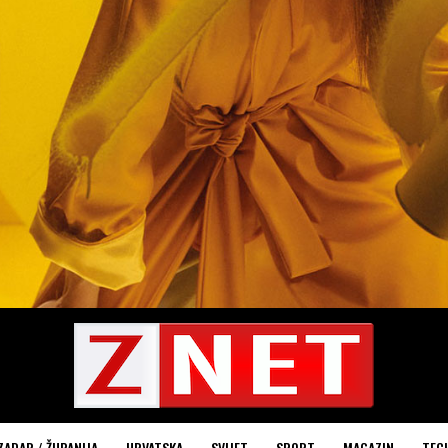
ZADAR / ŽUPANIJA
HRVATSKA
SVIJET
SPORT
MAGAZIN
TEC