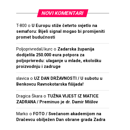
NOVI KOMENTARI
T-800
o
U Europu stiže četvrto svjetlo na
semaforu: Bijeli signal mogao bi promijeniti
promet budućnosti
PoljoprivredaU.kurc
o
Zadarska županija
dodijelila 250.000 eura potpora za
poljoprivredu: ulaganje u mlade, ekološku
proizvodnju i zadruge
slavica
o
UZ DAN DRŽAVNOSTI / U subotu u
Benkovcu Ravnokotarska fišijada!
Dragica Škara
o
TUŽNA VIJEST IZ MATICE
ZADRANA / Preminuo je dr. Damir Mišlov
Marko
o
FOTO / Svečanom akademijom na
Dračevcu obilježen Dan obrane grada Zadra