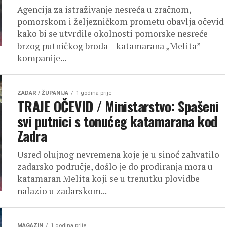
Agencija za istraživanje nesreća u zračnom,
pomorskom i željezničkom prometu obavlja očevid
kako bi se utvrdile okolnosti pomorske nesreće
brzog putničkog broda – katamarana „Melita”
kompanije...
ZADAR / ŽUPANIJA
1 godina prije
TRAJE OČEVID / Ministarstvo: Spašeni
svi putnici s tonućeg katamarana kod
Zadra
Usred olujnog nevremena koje je u sinoć zahvatilo
zadarsko područje, došlo je do prodiranja mora u
katamaran Melita koji se u trenutku plovidbe
nalazio u zadarskom...
MAGAZIN
1 godina prije