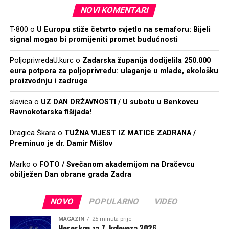
NOVI KOMENTARI
T-800
o
U Europu stiže četvrto svjetlo na semaforu: Bijeli
signal mogao bi promijeniti promet budućnosti
PoljoprivredaU.kurc
o
Zadarska županija dodijelila 250.000
eura potpora za poljoprivredu: ulaganje u mlade, ekološku
proizvodnju i zadruge
slavica
o
UZ DAN DRŽAVNOSTI / U subotu u Benkovcu
Ravnokotarska fišijada!
Dragica Škara
o
TUŽNA VIJEST IZ MATICE ZADRANA /
Preminuo je dr. Damir Mišlov
Marko
o
FOTO / Svečanom akademijom na Dračevcu
obilježen Dan obrane grada Zadra
NOVO
POPULARNO
VIDEO
MAGAZIN
25 minuta prije
Horoskop za 7. kolovoza 2026.