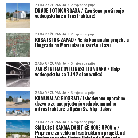
ZADAR / ŽUPANIJA
2 mjeseca prije
DRAGE I OTOK VRGADA / Završeno proširenje
vodoopskrbne infrastrukture!
ZADAR / ŽUPANIJA
2 mjeseca prije
KOSA ISTOK-ZAPAD / Veliki komunalni projekt u
Biogradu na Moru ulazi u završnu fazu
ZADAR / ŽUPANIJA
3 mjeseca prije
ZAVRŠENI RADOVI U NASELJU VRANA / Bolja
vodoopskrba za 1.142 stanovnika!
ZADAR / ŽUPANIJA
3 mjeseca prije
KOMUNALAC BIOGRAD / Ishodovane uporabne
dozvole za unaprjeđenje vodnokomunalne
infrastrukture u Općini Sv. Filip i Jakov
ZADAR / ŽUPANIJA
4 mjeseca prije
SMILČIĆ I KAKMA DOBIT ĆE NOVE UPOV-e /
Pripreme za veliki infrastrukturni projekt od