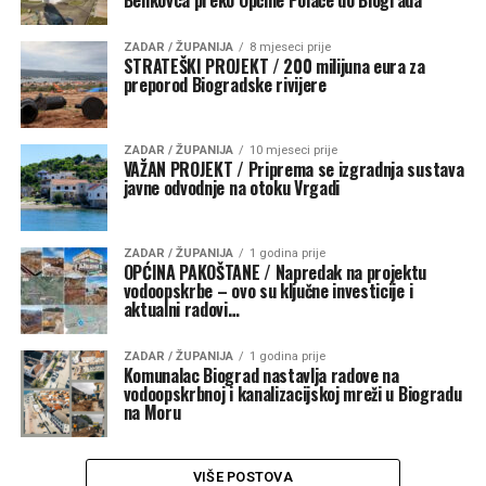
Benkovca preko Općine Polače do Biograda
ZADAR / ŽUPANIJA
8 mjeseci prije
STRATEŠKI PROJEKT / 200 milijuna eura za
preporod Biogradske rivijere
ZADAR / ŽUPANIJA
10 mjeseci prije
VAŽAN PROJEKT / Priprema se izgradnja sustava
javne odvodnje na otoku Vrgadi
ZADAR / ŽUPANIJA
1 godina prije
OPĆINA PAKOŠTANE / Napredak na projektu
vodoopskrbe – ovo su ključne investicije i
aktualni radovi…
ZADAR / ŽUPANIJA
1 godina prije
Komunalac Biograd nastavlja radove na
vodoopskrbnoj i kanalizacijskoj mreži u Biogradu
na Moru
VIŠE POSTOVA