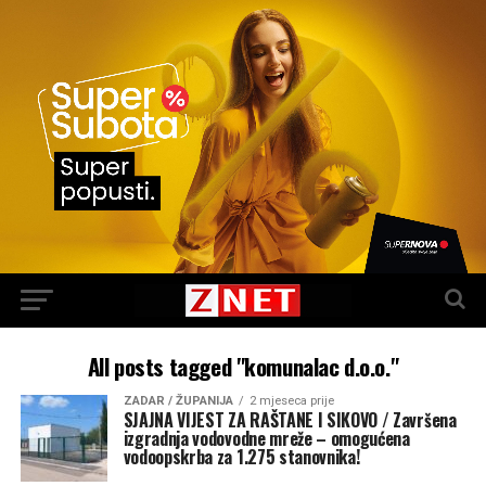
All posts tagged "komunalac d.o.o."
ZADAR / ŽUPANIJA
2 mjeseca prije
SJAJNA VIJEST ZA RAŠTANE I SIKOVO / Završena
izgradnja vodovodne mreže – omogućena
vodoopskrba za 1.275 stanovnika!