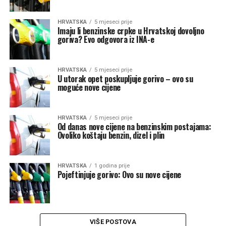
HRVATSKA
5 mjeseci prije
Imaju li benzinske crpke u Hrvatskoj dovoljno
goriva? Evo odgovora iz INA-e
HRVATSKA
5 mjeseci prije
U utorak opet poskupljuje gorivo – ovo su
moguće nove cijene
HRVATSKA
5 mjeseci prije
Od danas nove cijene na benzinskim postajama:
Ovoliko koštaju benzin, dizel i plin
HRVATSKA
1 godina prije
Pojeftinjuje gorivo: Ovo su nove cijene
VIŠE POSTOVA