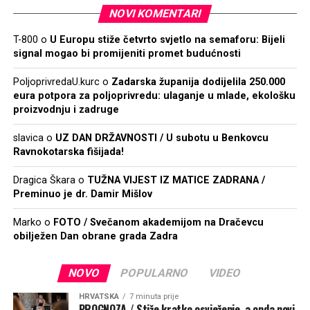
NOVI KOMENTARI
T-800
o
U Europu stiže četvrto svjetlo na semaforu: Bijeli
signal mogao bi promijeniti promet budućnosti
PoljoprivredaU.kurc
o
Zadarska županija dodijelila 250.000
eura potpora za poljoprivredu: ulaganje u mlade, ekološku
proizvodnju i zadruge
slavica
o
UZ DAN DRŽAVNOSTI / U subotu u Benkovcu
Ravnokotarska fišijada!
Dragica Škara
o
TUŽNA VIJEST IZ MATICE ZADRANA /
Preminuo je dr. Damir Mišlov
Marko
o
FOTO / Svečanom akademijom na Dračevcu
obilježen Dan obrane grada Zadra
NOVO
POPULARNO
VIDEO
HRVATSKA
7 minuta prije
PROGNOZA / Stiže kratko osvježenje, a onda novi