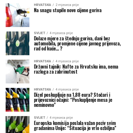
HRVATSKA
2 mjeseca prije
Na snagu stupile nove cijene goriva
SVIJET
4 mjeseca prije
Dolaze mjere za štednju goriva, dani bez
automobila, promjene cijene javnog prijevoza,
rad od kuće… ?
HRVATSKA
4 mjeseca prije
Državni tajnik: Nafte za Hrvatsku ima, nema
razloga za zabrinutost
HRVATSKA
4 mjeseca prije
Dizel poskupljuje na 1,88 eura? Stočari i
prijevoznici očajni: “Poskupljenje mesa je
neminovno”
SVIJET
4 mjeseca prije
Europska komisija poslala važan poziv svim
građanima Unije: “Situacija je vrlo ozbiljna”