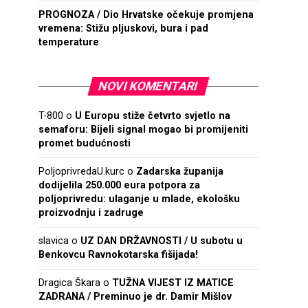
PROGNOZA / Dio Hrvatske očekuje promjena
vremena: Stižu pljuskovi, bura i pad
temperature
NOVI KOMENTARI
T-800
o
U Europu stiže četvrto svjetlo na
semaforu: Bijeli signal mogao bi promijeniti
promet budućnosti
PoljoprivredaU.kurc
o
Zadarska županija
dodijelila 250.000 eura potpora za
poljoprivredu: ulaganje u mlade, ekološku
proizvodnju i zadruge
slavica
o
UZ DAN DRŽAVNOSTI / U subotu u
Benkovcu Ravnokotarska fišijada!
Dragica Škara
o
TUŽNA VIJEST IZ MATICE
ZADRANA / Preminuo je dr. Damir Mišlov