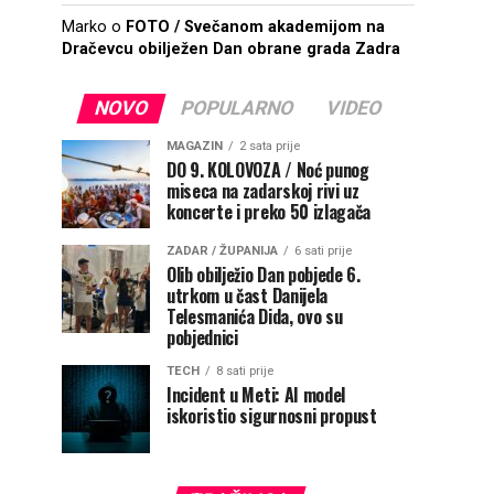
Marko
o
FOTO / Svečanom akademijom na
Dračevcu obilježen Dan obrane grada Zadra
NOVO
POPULARNO
VIDEO
MAGAZIN
2 sata prije
DO 9. KOLOVOZA / Noć punog
miseca na zadarskoj rivi uz
koncerte i preko 50 izlagača
ZADAR / ŽUPANIJA
6 sati prije
Olib obilježio Dan pobjede 6.
utrkom u čast Danijela
Telesmanića Dida, ovo su
pobjednici
TECH
8 sati prije
Incident u Meti: AI model
iskoristio sigurnosni propust