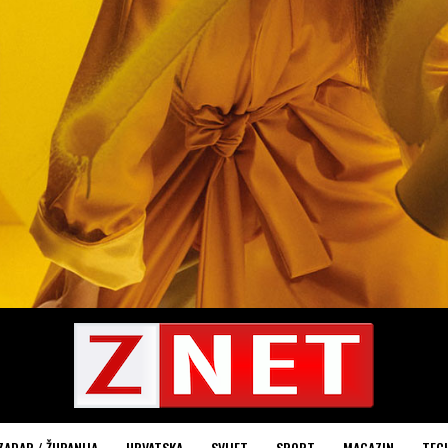
ZADAR / ŽUPANIJA
HRVATSKA
SVIJET
SPORT
MAGAZIN
TEC