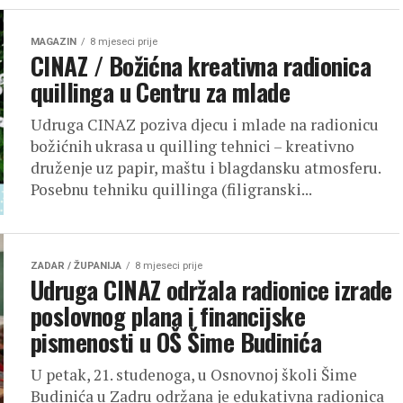
MAGAZIN
8 mjeseci prije
CINAZ / Božićna kreativna radionica
quillinga u Centru za mlade
Udruga CINAZ poziva djecu i mlade na radionicu
božićnih ukrasa u quilling tehnici – kreativno
druženje uz papir, maštu i blagdansku atmosferu.
Posebnu tehniku quillinga (filigranski...
ZADAR / ŽUPANIJA
8 mjeseci prije
Udruga CINAZ održala radionice izrade
poslovnog plana i financijske
pismenosti u OŠ Šime Budinića
U petak, 21. studenoga, u Osnovnoj školi Šime
Budinića u Zadru održana je edukativna radionica