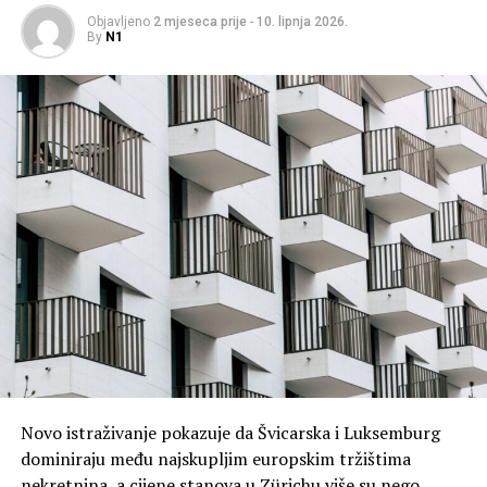
Objavljeno
2 mjeseca prije
-
10. lipnja 2026.
By
N1
Novo istraživanje pokazuje da Švicarska i Luksemburg
dominiraju među najskupljim europskim tržištima
nekretnina, a cijene stanova u Zürichu više su nego