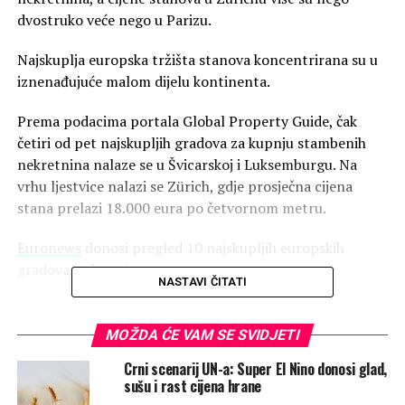
dvostruko veće nego u Parizu.
Najskuplja europska tržišta stanova koncentrirana su u
iznenađujuće malom dijelu kontinenta.
Prema podacima portala Global Property Guide, čak
četiri od pet najskupljih gradova za kupnju stambenih
nekretnina nalaze se u Švicarskoj i Luksemburgu. Na
vrhu ljestvice nalazi se Zürich, gdje prosječna cijena
stana prelazi 18.000 eura po četvornom metru.
Euronews
donosi pregled 10 najskupljih europskih
gradova za kupnju stana.
NASTAVI ČITATI
10. Stockholm: prosječna cijena
MOŽDA ĆE VAM SE SVIDJETI
8.380 €/m²
Crni scenarij UN-a: Super El Nino donosi glad,
sušu i rast cijena hrane
Glavni grad Švedske otvara top 10 ljestvicu i bilježi jedan