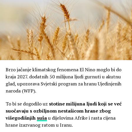
Europi.
Prosječna cijena stana dosegnula je 9.332 eura po
četvornom metru, što je 6,3 posto više nego lani i 14
posto više nego prije dvije godine.
7. Amsterdam: prosječna cijena
9.437 €/m²
Amsterdamska četvrt kanala iz 17. stoljeća postala je
Brzo jačanje klimatskog fenomena El Nino moglo bi do
jedna od najskupljih stambenih lokacija u Europi.
kraja 2027. dodatnih 50 milijuna ljudi gurnuti u akutnu
glad, upozorava Svjetski program za hranu Ujedinjenih
Kronični nedostatak stanova, stroga urbanistička pravila
naroda (WFP).
i snažna međunarodna potražnja i dalje guraju cijene
prema gore.
To bi se dogodilo uz
stotine milijuna ljudi koji se već
suočavaju s ozbiljnom nestašicom hrane zbog
Prosječna
cijena stana
iznosi 9.437 eura po četvornom
višegodišnjih
suša
u dijelovima Afrike i rasta cijena
metru, uz godišnji rast od 13 posto.
hrane izazvanog ratom u Iranu.