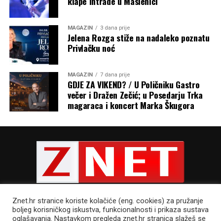
klape Intrade u Maslenici
MAGAZIN
3 dana prije
Jelena Rozga stiže na nadaleko poznatu
Privlačku noć
MAGAZIN
7 dana prije
GDJE ZA VIKEND? / U Poličniku Gastro
večer i Dražen Zečić; u Posedarju Trka
magaraca i koncert Marka Škugora
Znet.hr stranice koriste kolačiće (eng. cookies) za pružanje
boljeg korisničkog iskustva, funkcionalnosti i prikaza sustava
oglašavanja. Nastavkom pregleda znet.hr stranica slažeš se