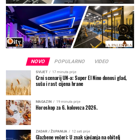
NOVO
POPULARNO
VIDEO
SVIJET
17 minuta prije
Crni scenarij UN-a: Super El Nino donosi glad,
sušu i rast cijena hrane
MAGAZIN
19 minuta prije
Horoskop za 6. kolovoza 2026.
ZADAR / ŽUPANIJA
12 sati prije
Glazbene večeri: U znak sjećanja na obitelj