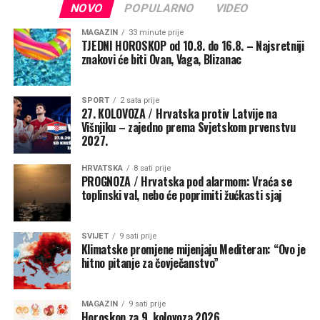
NOVO
POPULARNO
VIDEO
U Europi bi kombinacija Super El Niña i pozitivnog
dipola Indijskog oceana mogla pogodovati jačem
MAGAZIN
33 minute prije
zapadnom strujanju zraka s Atlantika. Prognoze ukazuju
TJEDNI HOROSKOP od 10.8. do 16.8. – Najsretniji
znakovi će biti Ovan, Vaga, Blizanac
na područje visokog tlaka nad južnom Europom i
Sredozemljem, dok bi se niži tlak zadržavao nad
sjeverozapadnim i sjevernim dijelovima kontinenta.
SPORT
2 sata prije
27. KOLOVOZA / Hrvatska protiv Latvije na
Višnjiku – zajedno prema Svjetskom prvenstvu
To bi značilo uglavnom temperature iznad prosjeka u
2027.
većem dijelu Europe, zahvaljujući blažem atlantskom
utjecaju, ali i više oborina, osobito u sjevernim i
HRVATSKA
8 sati prije
sjeverozapadnim područjima.
PROGNOZA / Hrvatska pod alarmom: Vraća se
toplinski val, nebo će poprimiti žućkasti sjaj
Snažan tropski sustav mogao bi ove
zime oblikovati mlazne struje
SVIJET
9 sati prije
Klimatske promjene mijenjaju Mediteran: “Ovo je
hitno pitanje za čovječanstvo”
Snježne prilike uglavnom bi bile ograničene na sjeverne i
sjeveroistočne krajeve te više planinske dijelove Srednje
MAGAZIN
9 sati prije
Europe, jer bi hladan zrak rjeđe prodirao daleko prema
Horoskop za 9. kolovoza 2026.