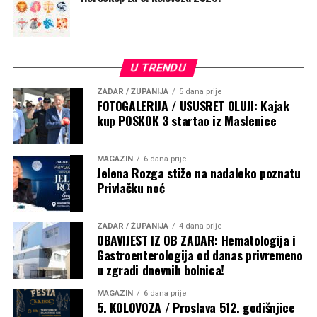
jugu. Ipak, pojedini ciklonalni sustavi mogli bi donijeti
lokalne snježne epizode i u unutrašnjosti.
U TRENDU
ZADAR / ŽUPANIJA
5 dana prije
FOTOGALERIJA / USUSRET OLUJI: Kajak
kup POSKOK 3 startao iz Maslenice
MAGAZIN
6 dana prije
Jelena Rozga stiže na nadaleko poznatu
Privlačku noć
ZADAR / ŽUPANIJA
4 dana prije
OBAVIJEST IZ OB ZADAR: Hematologija i
Severe Weather
Gastroenterologija od danas privremeno
Kombinacija vrlo snažnog Super El Niña i pozitivnog
u zgradi dnevnih bolnica!
dipola Indijskog oceana stvara snažan tropski sustav koji
MAGAZIN
6 dana prije
bi tijekom zime 2026./2027. mogao značajno oblikovati
5. KOLOVOZA / Proslava 512. godišnjice
mlazne struje. Za Sjevernu Ameriku to znači izražen