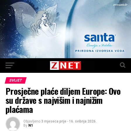
SVIJET
Prosječne plaće diljem Europe: Ovo
su države s najvišim i najnižim
plaćama
Objavljeno
3 mjeseca prije
-
16. svibnja 2026.
By
N1