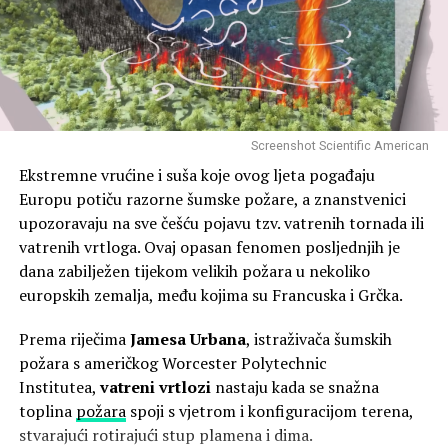
drugačije od bruto brojki.
Ronan McAdam, oceanograf iz Euro-mediteranskog
centra za klimatske promjene, objasnio je da je jedan od
Rate this item:
Submit Rating
glavnih razloga zagrijavanja činjenica da je Sredozemlje
Rating:
5.00
/5. From 1 vote.
zatvoren morski bazen u kojem se toplina ne može
raspršiti kao u prostranim oceanima.
POVEZANE TEME :
EU
NOVAC
PLAĆE
Screenshot Scientific American
Pogodno okruženje za invazivne
UP NEXT
Ekstremne vrućine i suša koje ovog ljeta pogađaju
VIDEO / Srbi i Hrvati žive u gradu pod zemljom jer
vrste
Europu potiču razorne šumske požare, a znanstvenici
temperature na površini prelaze 50°C: Ima kuće, crkvu
upozoravaju na sve češću pojavu tzv. vatrenih tornada ili
sv. Ilije i bazen
vatrenih vrtloga. Ovaj opasan fenomen posljednjih je
Zagrijavanje mora stvorilo je pogodno okruženje
NE PROPUSTITE
dana zabilježen tijekom velikih požara u nekoliko
za
invazivne vrste
poput ribe napuhače, proždrljivog
Stvara se najjači klimatski fenomen u povijesti: Što to
europskih zemalja, među kojima su Francuska i Grčka.
predatora koju je Azzuro opisao kao „najgoreg osvajača“.
znači za svijet?
Prema riječima
Jamesa Urbana
, istraživača šumskih
Te su vrste nakon ulaska u Sredozemlje kroz Sueski
požara s američkog Worcester Polytechnic
kanal sada krenule prema Francuskoj i Španjolskoj.
Institutea,
vatreni vrtlozi
nastaju kada se snažna
Opća komisija za ribarstvo Sredozemlja pri UN-ovoj
toplina
požara
spoji s vjetrom i konfiguracijom terena,
Organizaciji za hranu i poljoprivredu navodi da su
stvarajući rotirajući stup plamena i dima.