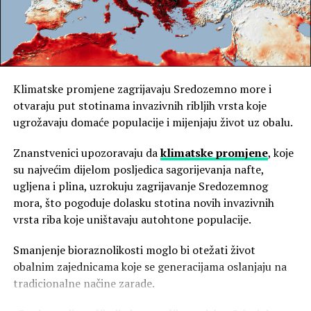
koji izjednačavaju kupovnu moć različitih
valuta
uklanjanjem razlika u razinama cijena između
zemalja
. Ovdje navedene brojke temelje se na američkim
dolarima, budući da podaci o PKM-u temeljeni na eurima
još nisu objavljeni.
Klimatske promjene zagrijavaju Sredozemno more i
otvaraju put stotinama invazivnih ribljih vrsta koje
U smislu PKM, godišnje bruto prosječne plaće kreću se
ugrožavaju domaće populacije i mijenjaju život uz obalu.
od 38.118 u Slovačkoj do 106.532 u Švicarskoj. Njemačka
(93.985), Luksemburg (93.203) i Nizozemska (92.905) sve
Znanstvenici upozoravaju da
klimatske promjene
, koje
premašuju 90.000. Danska (88.454) i Norveška (87.722)
su najvećim dijelom posljedica sagorijevanja nafte,
slijede odmah iza njih.
ugljena i plina, uzrokuju zagrijavanje Sredozemnog
mora, što pogoduje dolasku stotina novih invazivnih
Među pet najvećih europskih gospodarstava, rangiranje
vrsta riba koje uništavaju autohtone populacije.
je nepromijenjeno u odnosu na nominalno. Međutim,
udaljenosti među njima se mijenjaju. Ujedinjeno
Smanjenje bioraznolikosti moglo bi otežati život
Kraljevstvo ima 82.329, Francuska 67.273, dok Italija
obalnim zajednicama koje se generacijama oslanjaju na
doseže 60.503, a Španjolska 57.517.
tradicionalne načine zarade.