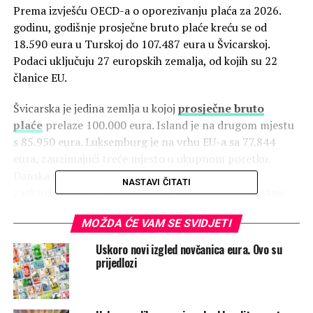
Prema izvješću OECD-a o oporezivanju plaća za 2026.
godinu, godišnje prosječne bruto plaće kreću se od
18.590 eura u Turskoj do 107.487 eura u Švicarskoj.
Podaci uključuju 27 europskih zemalja, od kojih su 22
članice EU.
Švicarska je jedina zemlja u kojoj
prosječne bruto
plaće
prelaze 100.000 eura. Island je na drugom mjestu
s 85.950 eura. Luksemburg je na vrhu EU-a sa 77.844
eura, zauzimajući treće mjesto u ukupnom poretku.
Danska (71.961 eura) i Nizozemska (69.028 eura)
NASTAVI ČITATI
zaokružuju prvih pet. Norveška, sa 68.420, ne zaostaje
mnogo, piše
Euronews
.
MOŽDA ĆE VAM SE SVIDJETI
Među pet najvećih europskih gospodarstava, Njemačka
Uskoro novi izgled novčanica eura. Ovo su
prednjači sa 66.700, a odmah iza nje slijedi UK sa
prijedlozi
65.340.
Ostala tri velika gospodarstva znatno su
ispod
. Francuska ima 45.964, Italija 36.594, a Španjolska
32.678 €. Prosječne plaće u Njemačkoj i UK-u više su