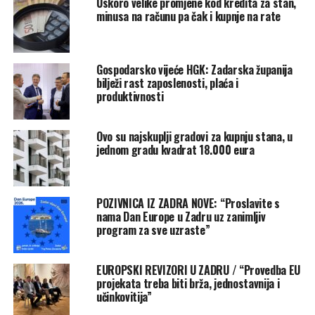
Uskoro velike promjene kod kredita za stan,
nego dvostruko veće od onih u Španjolskoj. Austrija
minusa na računu pa čak i kupnje na rate
(63.054), Belgija (62.348), Irska (60.258), Finska (55.462)
i Švedska (50.338) nalaze se između ove dvije skupine,
sve iznad 50.000 eura.
Gospodarsko vijeće HGK: Zadarska županija
bilježi rast zaposlenosti, plaća i
Devet zemalja EU-a nalazi se ispod praga od 30.000 eura.
produktivnosti
Slovačka ima najniže godišnje plaće u EU-u s 19.590 eura.
Devet od 22 zemlje EU na popisu ima plaće ispod 30.000
Ovo su najskuplji gradovi za kupnju stana, u
eura.
jednom gradu kvadrat 18.000 eura
Mađarska (21.257 eura), Latvija (21.321 eura), Češka
(23.685 eura), Portugal (24.254 eura) i Poljska (24.490
POZIVNICA IZ ZADRA NOVE: “Proslavite s
eura) imaju plaće ispod 25.000 eura. Estonija (25.603
nama Dan Europe u Zadru uz zanimljiv
eura), Grčka (26.563 eura) i Litva (28.474 eura) nalaze se
program za sve uzraste”
iznad tog praga, ali i dalje imaju plaće ispod 30.000 eura.
EUROPSKI REVIZORI U ZADRU / “Provedba EU
Nominalno, sjeverne i zapadnoeuropske zemlje
projekata treba biti brža, jednostavnija i
dominiraju gornjim dijelom ljestvice. Južna i istočna
učinkovitija”
Europa nalaze se pri dnu.