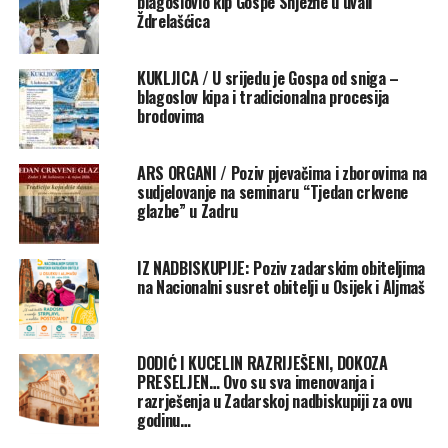
blagoslovio kip Gospe Snježne u uvali
Ždrelašćica
KUKLJICA / U srijedu je Gospa od sniga –
blagoslov kipa i tradicionalna procesija
brodovima
Prvi radovi o UI pisani su prije sedamdeset godina, no
ARS ORGANI / Poziv pjevačima i zborovima na
postala je poznata zadnjih pet godina jer se podudara s
sudjelovanje na seminaru “Tjedan crkvene
napretkom tehnologije, programiranjem dobrih
glazbe” u Zadru
alata, puno informacija na
Internetu
te je došla u
mrežne preglede
i svi joj imaju pristup.
IZ NADBISKUPIJE: Poziv zadarskim obiteljima
na Nacionalni susret obitelji u Osijek i Aljmaš
„UI je izašla iz laboratorija tehničkih
sustava, specijaliziranih programa koji su se u početku
događali na nekim fakultetima, institutima. Kad
DODIĆ I KUCELIN RAZRIJEŠENI, DOKOZA
tehnologija počne mijenjati način na koji učimo, radimo,
PRESELJEN… Ovo su sva imenovanja i
pišemo, tražimo informacije i donosimo neke odluke u
razrješenja u Zadarskoj nadbiskupiji za ovu
životu, to više nije samo tehničko pitanje, nego i
godinu…
društveno i etičko pitanje“, istaknula je Tomasović.