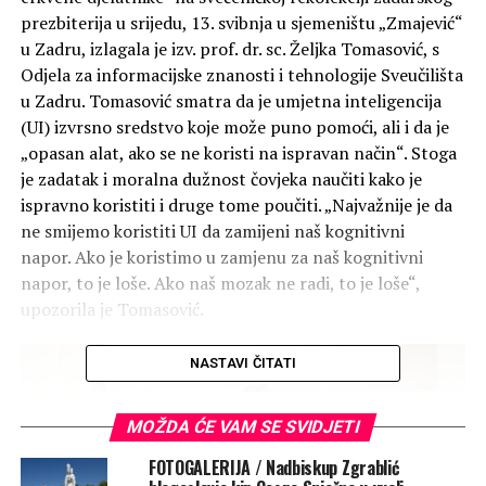
prezbiterija u srijedu, 13. svibnja u sjemeništu „Zmajević“
u Zadru, izlagala je izv. prof. dr. sc. Željka Tomasović, s
Odjela za informacijske znanosti i tehnologije Sveučilišta
u Zadru. Tomasović smatra da je umjetna inteligencija
(UI) izvrsno sredstvo koje može puno pomoći, ali i da je
„opasan alat, ako se ne koristi na ispravan način“. Stoga
je zadatak i moralna dužnost čovjeka naučiti kako je
ispravno koristiti i druge tome poučiti. „Najvažnije je da
ne smijemo koristiti UI da zamijeni naš kognitivni
napor. Ako je koristimo u zamjenu za naš kognitivni
napor, to je loše. Ako naš mozak ne radi, to je loše“,
upozorila je Tomasović.
NASTAVI ČITATI
MOŽDA ĆE VAM SE SVIDJETI
FOTOGALERIJA / Nadbiskup Zgrablić