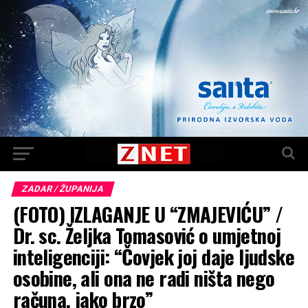
ZADAR / ŽUPANIJA
(FOTO) IZLAGANJE U “ZMAJEVIĆU” /
Dr. sc. Željka Tomasović o umjetnoj
inteligenciji: “Čovjek joj daje ljudske
osobine, ali ona ne radi ništa nego
računa, jako brzo”