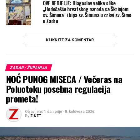
OVE NEDJELJE: Blagoslov velike slike
„Hodočašće hrvatskog naroda sa Škrinjom
Upozorila je kako je na fakultetima primjetno da se mladi
sv. Šimuna“ i kipa sv. Šimuna u crkvi sv. Šime
oslanjaju više na UI, nego na ljude koji imaju znanje i
u Zadru
iskustvo. „Studentu je lakše pitati UI, nego doći na
konzultacije kod profesora. Svi smo se nekako uljuljkali, i
sad se moramo pitati je li nam zapravo UI pomaže i
KLIKNITE ZA KOMENTAR
koliko“, poručila je predavačica. UI se referira na podatke
na Internetu, to su njeni ulazni podaci, a na Internetu
ima i nekontroliranih, netočnih podataka.
ZADAR / ŽUPANIJA
NOĆ PUNOG MISECA / Večeras na
Poluotoku posebna regulacija
prometa!
Objavljeno
1 dan prije
-
8. kolovoza 2026.
By
Z NET