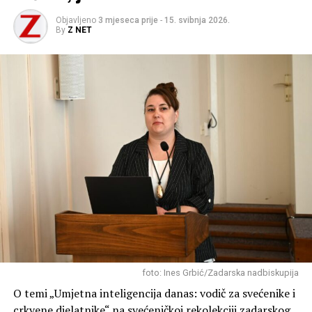
Objavljeno
3 mjeseca prije
-
15. svibnja 2026.
By
Z NET
foto: Ines Grbić/Zadarska nadbiskupija
O temi „Umjetna inteligencija danas: vodič za svećenike i
crkvene djelatnike“ na svećeničkoj rekolekciji zadarskog