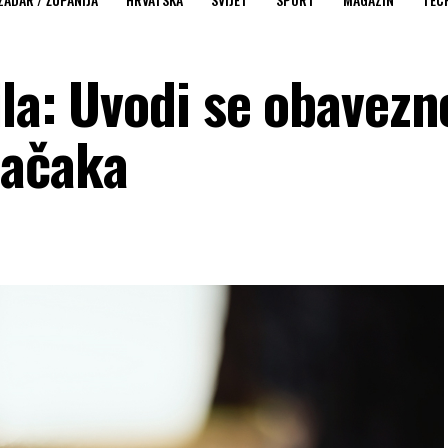
ila: Uvodi se obavezn
mačaka