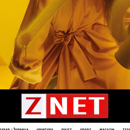
ZADAR / ŽUPANIJA
HRVATSKA
SVIJET
SPORT
MAGAZIN
TEC