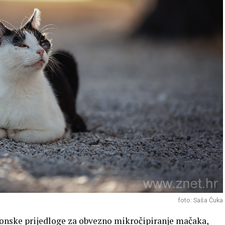
foto: Saša Čuka
konske prijedloge za obvezno mikročipiranje mačaka,