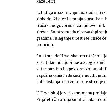
kaže Perši.
Iz Indiga upozoravaju i na dodatni iz
slobodnoživuće i nemaju vlasnika u kl
trošak i odgovornost za njihovo mikroč
složen. Smatramo da obvezu čipiranja 
građana i ulaganje u resurse, inače ć
poručuju.
Smatraju da Hrvatska trenutačno nij
zaštiti kućnih ljubimaca zbog kroni
veterinarskih inspektora, komunalnih
zapošljavanja i edukacije novih ljudi, 
dalje oslanjati na volontere što nije o
U Hrvatskoj je već zabranjena prodaja
Prijatelji životinja smatraju da ni dr