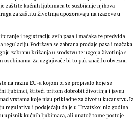
e zaštite kućnih ljubimaca te suzbijanje njihova
udruga za zaštitu životinja upozoravaju na izazove u
iranje i registraciju svih pasa i mačaka te predviđa
a regulaciju. Podržava se zabrana prodaje pasa i mačaka
oju zabranu križanja u srodstvu te uzgoja životinja s
m osobinama. Za uzgajivače bi to pak značilo obveznu
ste na razini EU-a kojom bi se propisalo koje se
ni ljubimci, štiteći pritom dobrobit životinja i javnu
nad vrstama koje nisu prikladne za život u kućanstvu. Iz
ju regulativu i podsjećaju da je u Hrvatskoj niz godina
 u upisnik kućnih ljubimaca, ali unatoč tome postoje