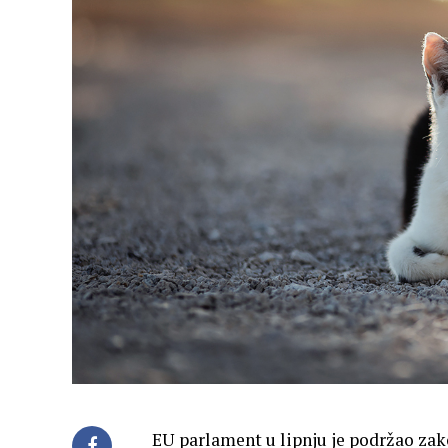
EU parlament u lipnju je podržao za