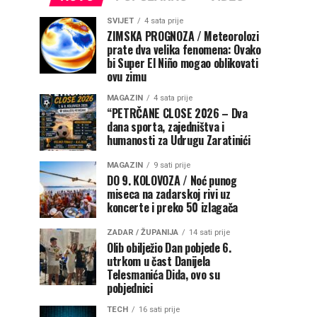
SVIJET
4 sata prije
ZIMSKA PROGNOZA / Meteorolozi
prate dva velika fenomena: Ovako
bi Super El Niño mogao oblikovati
ovu zimu
MAGAZIN
4 sata prije
“PETRČANE CLOSE 2026 – Dva
dana sporta, zajedništva i
humanosti za Udrugu Zaratinići
MAGAZIN
9 sati prije
DO 9. KOLOVOZA / Noć punog
miseca na zadarskoj rivi uz
koncerte i preko 50 izlagača
ZADAR / ŽUPANIJA
14 sati prije
Olib obilježio Dan pobjede 6.
utrkom u čast Danijela
Telesmanića Dida, ovo su
pobjednici
TECH
16 sati prije