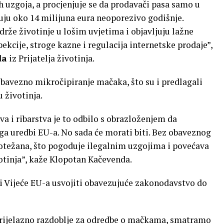
 uzgoja, a procjenjuje se da prodavači pasa samo u
u oko 14 milijuna eura neoporezivo godišnje.
 drže životinje u lošim uvjetima i objavljuju lažne
kcije, stroge kazne i regulacija internetske prodaje”,
da
iz Prijatelja životinja.
bavezno mikročipiranje mačaka, što su i predlagali
 životinja.
a i ribarstva je to odbilo s obrazloženjem da
a uredbi EU-a. No sada će morati biti. Bez obaveznog
 otežana, što pogoduje ilegalnim uzgojima i povećava
otinja”, kaže Klopotan Kačevenda.
i Vijeće EU-a usvojiti obavezujuće zakonodavstvo do
prijelazno razdoblje za odredbe o mačkama, smatramo