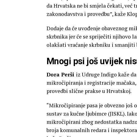
da Hrvatska ne bi smjela čekati, već 
zakonodavstva i provedbu”, kaže Klo
Dodaje da će uvođenje obaveznog mik
skrbnika jer će se spriječiti njihovo 
olakšati vraćanje skrbniku i smanjiti 
Mnogi psi još uvijek ni
Dora Perši
iz Udruge Indigo kaže da
mikročipiranja i registracije mačaka,
provedbi slične prakse u Hrvatskoj.
“Mikročipiranje pasa je obvezno još od
sustav za kućne ljubimce (JISKL). Iako
mikročipirani zbog nedostatka nadzor
broja komunalnih redara i inspektora