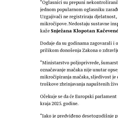
“Oglasnici su prepuni nekontroliranih
jednom popularnom oglasniku zarađuj
Uzgajivači ne registriraju djelatnost,
mikročipove. Nedostaju sustavne inspe
kaže
Snježana Klopotan Kačeven
Dodaje da su godinama zagovarali i o
prilikom donošenja Zakona o zdravlju
“Ministarstvo poljoprivrede, šumarstv
označavanje mačaka nije unutar opseg
mikročipiranja mačaka, sljedivost je
troškove zbrinjavanja napuštenih živ
Očekuje se da će Europski parlament 
kraja 2025. godine.
“Iako je predviđeno desetogodišnje 