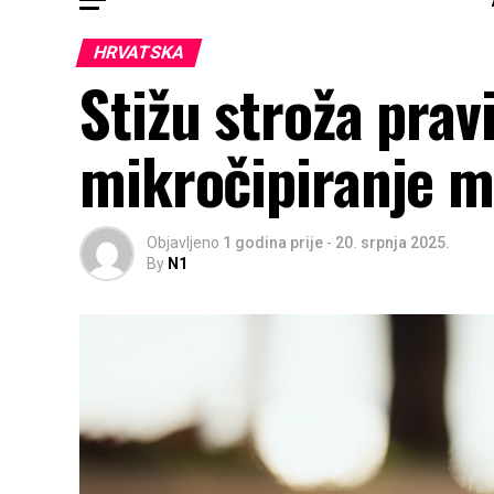
HRVATSKA
Stižu stroža prav
mikročipiranje 
Objavljeno
1 godina prije
-
20. srpnja 2025.
By
N1