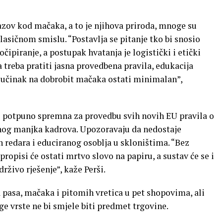
azov kod mačaka, a to je njihova priroda, mnoge su
asičnom smislu. “Postavlja se pitanje tko bi snosio
ipiranje, a postupak hvatanja je logistički i etički
treba pratiti jasna provedbena pravila, edukacija
e učinak na dobrobit mačaka ostati minimalan”,
e potpuno spremna za provedbu svih novih EU pravila o
čnog manjka kadrova. Upozoravaju da nedostaje
 redara i educiranog osoblja u skloništima. “Bez
propisi će ostati mrtvo slovo na papiru, a sustav će se i
drživo rješenje”, kaže Perši.
 pasa, mačaka i pitomih vretica u pet shopovima, ali
uge vrste ne bi smjele biti predmet trgovine.