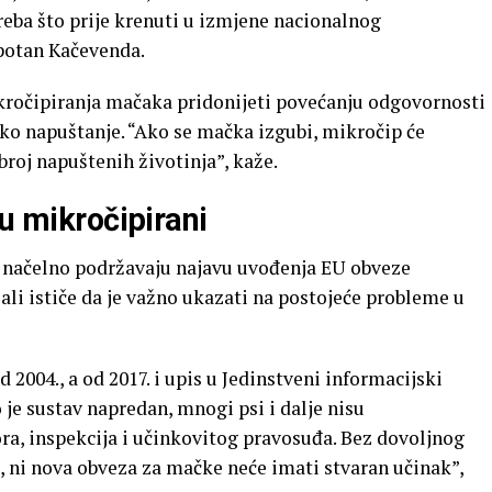
treba što prije krenuti u izmjene nacionalnog
potan Kačevenda.
ročipiranja mačaka pridonijeti povećanju odgovornosti
lako napuštanje. “Ako se mačka izgubi, mikročip će
broj napuštenih životinja”, kaže.
su mikročipirani
 načelno podržavaju najavu uvođenja EU obveze
 ali ističe da je važno ukazati na postojeće probleme u
 2004., a od 2017. i upis u Jedinstveni informacijski
 je sustav napredan, mnogi psi i dalje nisu
a, inspekcija i učinkovitog pravosuđa. Bez dovoljnog
, ni nova obveza za mačke neće imati stvaran učinak”,