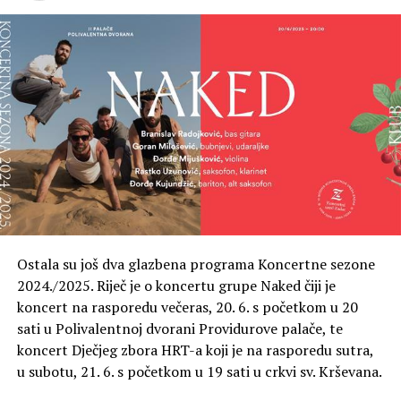
Ostala su još dva glazbena programa Koncertne sezone
2024./2025. Riječ je o koncertu grupe Naked čiji je
koncert na rasporedu večeras, 20. 6. s početkom u 20
sati u Polivalentnoj dvorani Providurove palače, te
koncert Dječjeg zbora HRT-a koji je na rasporedu sutra,
u subotu, 21. 6. s početkom u 19 sati u crkvi sv. Krševana.