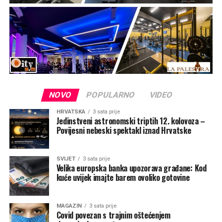
NOVO
POPULARNO
VIDEO
HRVATSKA
3 sata prije
Jedinstveni astronomski triptih 12. kolovoza –
Povijesni nebeski spektakl iznad Hrvatske
SVIJET
3 sata prije
Velika europska banka upozorava građane: Kod
kuće uvijek imajte barem ovoliko gotovine
MAGAZIN
3 sata prije
Covid povezan s trajnim oštećenjem