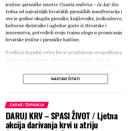
Ulaznice za koncert grupe Naked dostupne su u prodaji
jezično-pjesničke smotre
Croatia rediviva – ča-kaj-što.
online ili na info pultu Providurove palače danas, 20. 6.
Jedna od najvažnijih hrvatskih pjesničkih manifestacija i
od 18 do 20 sati.
ove je godine okupila pjesnike, književnike, jezikoslovce,
kulturne djelatnike i ugledne goste iz Hrvatske i
Rate this item:
Submit Rating
inozemstva, potvrdivši svoju trajnu ulogu u promicanju
No votes yet.
hrvatske jezične i pjesničke baštine.
Središnji događaj večeri bio je proglašenje ovogodišnjeg
POVEZANE TEME :
FEATURED
KONCERTI
laureata. Maslinovim vijencem 36.
Croatie redivive
UP NEXT
ovjenčan je ugledni hrvatski pjesnik Tomislav Marijan
Svetkovinu Tijelova u Zadru predvodio nadbiskup
Bilosnić, čime je njegovo ime upisano među istaknute
Zgrablić. Pogledajte GALERIJU…
NASTAVI ČITATI
hrvatske književnike koji su tijekom proteklih desetljeća
NE PROPUSTITE
primili ovo prestižno pjesničko priznanje.
VELIKO PRIZNANJE / Prof. dr. sc. Iva Grgić Maroević s
Odjela za talijanistiku izabrana za predsjednicu
Hrvatskog P.E.N. Centra
ZADAR / ŽUPANIJA
DARUJ KRV – SPASI ŽIVOT / Ljetna
akcija darivanja krvi u atriju