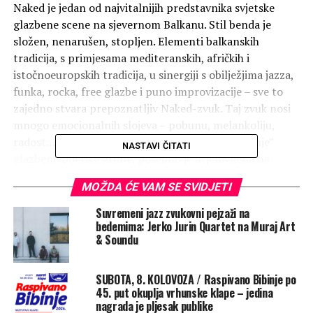
Naked je jedan od najvitalnijih predstavnika svjetske
glazbene scene na sjevernom Balkanu. Stil benda je
složen, nenarušen, stopljen. Elementi balkanskih
tradicija, s primjesama mediteranskih, afričkih i
istočnoeuropskih tradicija, u sinergiji s obilježjima jazza,
funka, rocka, free glazbe i puno improvizacije – sve to
zajedno stvara prepoznatljiv Naked-zvuk. Taj zvuk nosi
mnogo emocionalnih slojeva – pobunu, melankoliju,
radost… Svojevrsna „sretna tuga”, kao „opće stanje”
NASTAVI ČITATI
glazbene poetike grupe, posebno je utjelovljena na
istoimenom petom albumu (Srećna tuga/Happy
MOŽDA ĆE VAM SE SVIDJETI
Sadness), koji je pred nama. Koncert će se održati
večeras, 20. 6. s početkom u 20 sati u Polivalentnoj
Suvremeni jazz zvukovni pejzaži na
dvorani Providurove palače. Cijena ulaznice iznosi 12
bedemima: Jerko Jurin Quartet na Muraj Art
& Soundu
eura.
Naked je osnovan u Beogradu 2006. godine i odmah je
SUBOTA, 8. KOLOVOZA / Raspivano Bibinje po
odmah privukao pažnju domaće publike. Na glazbenoj
45. put okuplja vrhunske klape – jedina
nagrada je pljesak publike
sceni istaknuli su se zahvaljujući višeslojnom i