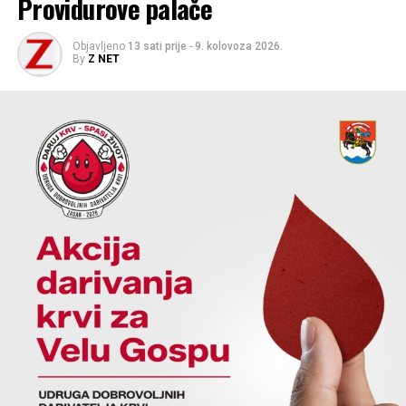
Providurove palače
Objavljeno
13 sati prije
-
9. kolovoza 2026.
By
Z NET