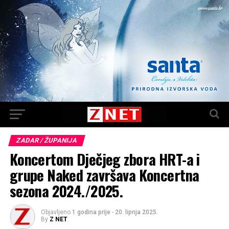
ZADAR / ŽUPANIJA
Koncertom Dječjeg zbora HRT-a i
grupe Naked završava Koncertna
sezona 2024./2025.
Objavljeno
1 godina prije
-
20. lipnja 2025.
By
Z NET