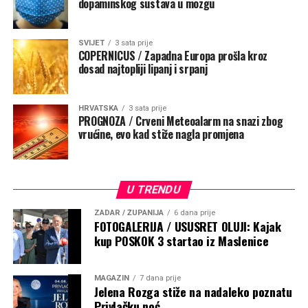
dopaminskog sustava u mozgu
SVIJET
3 sata prije
COPERNICUS / Zapadna Europa prošla kroz
dosad najtopliji lipanj i srpanj
HRVATSKA
3 sata prije
PROGNOZA / Crveni Meteoalarm na snazi zbog
vrućine, evo kad stiže nagla promjena
U TRENDU
ZADAR / ŽUPANIJA
6 dana prije
FOTOGALERIJA / USUSRET OLUJI: Kajak
kup POSKOK 3 startao iz Maslenice
MAGAZIN
7 dana prije
Jelena Rozga stiže na nadaleko poznatu
Privlačku noć